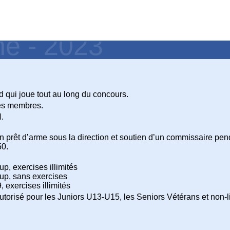
ne - 2023
d qui joue tout au long du concours.
 les membres.
N.
un prêt d’arme sous la direction et soutien d’un commissaire pend
50.
p, exercises illimités
oup, sans exercises
 exercises illimités
orisé pour les Juniors U13-U15, les Seniors Vétérans et non-l