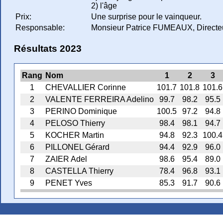
2) l'âge
Prix:
Une surprise pour le vainqueur.
Responsable:
Monsieur Patrice FUMEAUX, Directeur
Résultats 2023
Rang
Nom
1
2
3
1
CHEVALLIER Corinne
101.7
101.8
101.6
2
VALENTE FERREIRA Adelino
99.7
98.2
95.5
3
PERINO Dominique
100.5
97.2
94.8
4
PELOSO Thierry
98.4
98.1
94.7
5
KOCHER Martin
94.8
92.3
100.4
6
PILLONEL Gérard
94.4
92.9
96.0
7
ZAIER Adel
98.6
95.4
89.0
8
CASTELLA Thierry
78.4
96.8
93.1
9
PENET Yves
85.3
91.7
90.6