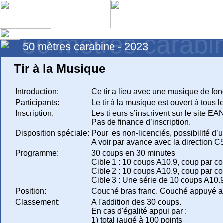
50 mètres carabi
50 mètres carabine - 2023
Tir à la Musique
Introduction:
Ce tir a lieu avec une musique de fon
Participants:
Le tir à la musique est ouvert à tous
Inscription:
Les tireurs s’inscrivent sur le site EA
Pas de finance d’inscription.
Disposition spéciale:
Pour les non-licenciés, possibilité d’
A voir par avance avec la direction C
Programme:
30 coups en 30 minutes
Cible 1 : 10 coups A10.9, coup par cou
Cible 2 : 10 coups A10.9, coup par c
Cible 3 : Une série de 10 coups A10.9,
Position:
Couché bras franc. Couché appuyé aut
Classement:
A l'addition des 30 coups.
En cas d'égalité appui par :
1) total jaugé à 100 points