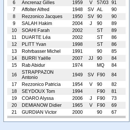
6
Ancrenaz Gilles
1959
V
57/03
91
7
Affolter Alfred
1948
SV
AL
90
8
Rezzonico Jacques
1950
SV
90
90
9
SALAH Hakim
2004
J
90
89
10
SOAHI Farah
2002
ST
89
11
DUARTE Léa
2002
ST
86
12
PLITT Yvan
1998
ST
86
13
Rohrbasser Michel
1991
90
85
14
BURRI Yaëlle
2007
JJ
90
84
15
Rab Abidur
1974
MQ
84
STRAPPAZON
16
1949
SV
F90
84
Antonio
17
Rezzonico Patricia
1954
V
90
82
18
SEYDOUX Tom
1994
F90
81
19
COARO Alyssa
2006
J
F90
73
20
DEMIANOW Didier
1965
V
F90
69
21
GURDIAN Victor
2000
90
67