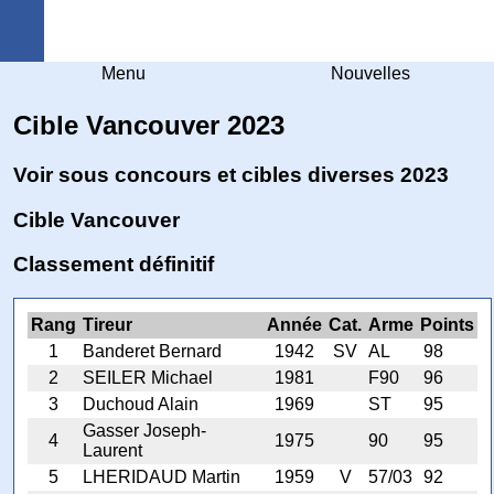
Arquebuse Genève
Menu
Nouvelles
Cible Vancouver 2023
Voir sous concours et cibles diverses 2023
Cible Vancouver
Classement définitif
Rang
Tireur
Année
Cat.
Arme
Points
1
Banderet Bernard
1942
SV
AL
98
2
SEILER Michael
1981
F90
96
3
Duchoud Alain
1969
ST
95
Gasser Joseph-
4
1975
90
95
Laurent
5
LHERIDAUD Martin
1959
V
57/03
92