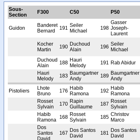
Sous-
F300
C50
P50
Section
Gasser
Banderet
Seiler
Guidon
191
198
Joseph-
Bernard
Michael
Laurent
Kocher
Duchoud
Seiler
190
196
Martin
Alain
Michael
Duchoud
Hauri
188
191
Rab Abidur
Alain
Melody
Hauri
Baumgartner
Baumgartner
183
189
Melody
Andy
Andy
Lhote
Habib
Habib
Pistoliers
176
192
Bruno
Ramona
Ramona
Rosset
Rapin
Rosset
170
187
Sylvain
Guillaume
Sylvain
Habib
Rosset
Christov
168
185
Ramona
Sylvain
Marco
Dos
Dos Santos
Dos Santos
Santos
167
181
David
David
David