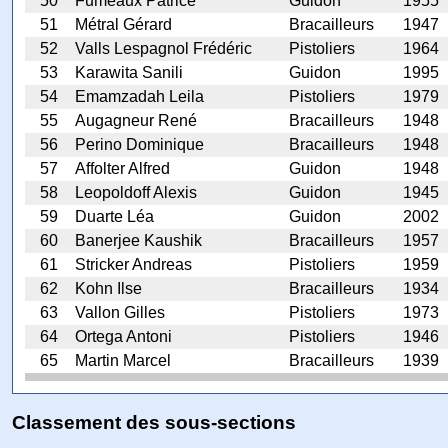
50
Fumeaux Patrice
Guidon
1955
51
Métral Gérard
Bracailleurs
1947
52
Valls Lespagnol Frédéric
Pistoliers
1964
53
Karawita Sanili
Guidon
1995
54
Emamzadah Leila
Pistoliers
1979
55
Augagneur René
Bracailleurs
1948
56
Perino Dominique
Bracailleurs
1948
57
Affolter Alfred
Guidon
1948
58
Leopoldoff Alexis
Guidon
1945
59
Duarte Léa
Guidon
2002
60
Banerjee Kaushik
Bracailleurs
1957
61
Stricker Andreas
Pistoliers
1959
62
Kohn Ilse
Bracailleurs
1934
63
Vallon Gilles
Pistoliers
1973
64
Ortega Antoni
Pistoliers
1946
65
Martin Marcel
Bracailleurs
1939
Classement des sous-sections