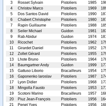
3
Rosset Sylvain
Pistoliers
1985
19
4
Christov Marco
Pistoliers
1969
18
5
Dos Santos David
Pistoliers
1990
18
6
Chabert Christophe
Pistoliers
1980
18
7
Rapin Guillaume
Pistoliers
1988
18
8
Seiler Michael
Guidon
1981
18
9
Rab Abidur
Guidon
1974
18
10
Ricochet
Pistoliers
1962
17
11
Girardet Daniel
Pistoliers
1952
17
12
Zollet Gérard
Pistoliers
1955
17
13
Lhote Bruno
Pistoliers
1964
17
14
Baumgartner Andy
Guidon
1999
17
15
Gattuso Liborio
Bracailleurs
1954
17
16
Gaponenko Iaroslav
Pistoliers
1987
17
17
Lyon Didier
Pistoliers
1968
17
18
Mingolla Fausto
Pistoliers
1953
17
19
Scotoni Marino
Bracailleurs
1957
16
20
Piuz Jean-François
Pistoliers
1956
16
21
Penet Yves
Pistoliers
1956
16