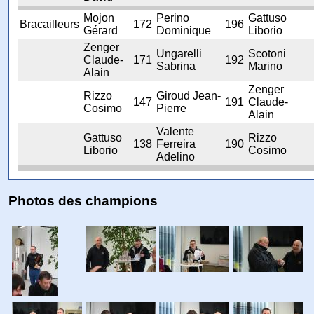
Mojon
Perino
Gattuso
Bracailleurs
172
196
Gérard
Dominique
Liborio
Zenger
Ungarelli
Scotoni
Claude-
171
192
Sabrina
Marino
Alain
Zenger
Rizzo
Giroud Jean-
147
191
Claude-
Cosimo
Pierre
Alain
Valente
Gattuso
Rizzo
138
Ferreira
190
Liborio
Cosimo
Adelino
Photos des champions