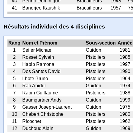
40
Perino Dominique
Bracailleurs
1948
9
41
Banerjee Kaushik
Bracailleurs
1957
7
Résultats individuel des 4 disciplines
Rang
Nom et Prénom
Sous-section
Année
1
Seiler Michael
Guidon
1981
2
Rosset Sylvain
Pistoliers
1985
3
Habib Ramona
Pistoliers
1997
4
Dos Santos David
Pistoliers
1990
5
Lhote Bruno
Pistoliers
1964
6
Rab Abidur
Guidon
1974
7
Rapin Guillaume
Pistoliers
1988
8
Baumgartner Andy
Guidon
1999
9
Gasser Joseph-Laurent
Guidon
1975
10
Chabert Christophe
Pistoliers
1980
11
Ricochet
Pistoliers
1962
12
Duchoud Alain
Guidon
1969