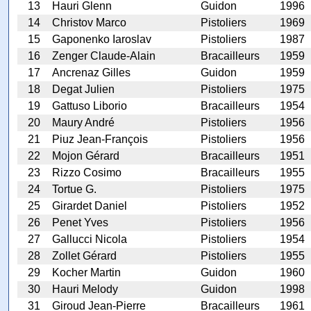
13
Hauri Glenn
Guidon
1996
14
Christov Marco
Pistoliers
1969
15
Gaponenko Iaroslav
Pistoliers
1987
16
Zenger Claude-Alain
Bracailleurs
1959
17
Ancrenaz Gilles
Guidon
1959
18
Degat Julien
Pistoliers
1975
19
Gattuso Liborio
Bracailleurs
1954
20
Maury André
Pistoliers
1956
21
Piuz Jean-François
Pistoliers
1956
22
Mojon Gérard
Bracailleurs
1951
23
Rizzo Cosimo
Bracailleurs
1955
24
Tortue G.
Pistoliers
1975
25
Girardet Daniel
Pistoliers
1952
26
Penet Yves
Pistoliers
1956
27
Gallucci Nicola
Pistoliers
1954
28
Zollet Gérard
Pistoliers
1955
29
Kocher Martin
Guidon
1960
30
Hauri Melody
Guidon
1998
31
Giroud Jean-Pierre
Bracailleurs
1961