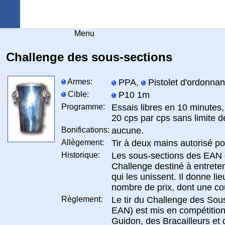
Arquebuse Genève
Menu
Challenge des sous-sections
Armes:
PPA,
Pistolet d'ordonna
Cible:
P10 1m
Programme:
Essais libres en 10 minutes,
20 cps par cps sans limite 
Bonifications:
aucune.
Allègement:
Tir à deux mains autorisé po
Historique:
Les sous-sections des EAN 
Challenge destiné à entreteni
qui les unissent. Il donne lieu
nombre de prix, dont une co
Règlement:
Le tir du Challenge des Sous
EAN) est mis en compétition
Guidon, des Bracailleurs et de