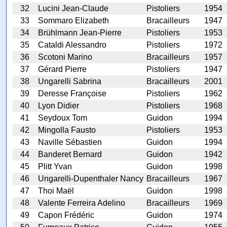
32
Lucini Jean-Claude
Pistoliers
1954
33
Sommaro Elizabeth
Bracailleurs
1947
34
Brühlmann Jean-Pierre
Pistoliers
1953
35
Cataldi Alessandro
Pistoliers
1972
36
Scotoni Marino
Bracailleurs
1957
37
Gérard Pierre
Pistoliers
1947
38
Ungarelli Sabrina
Bracailleurs
2001
39
Deresse Françoise
Pistoliers
1962
40
Lyon Didier
Pistoliers
1968
41
Seydoux Tom
Guidon
1994
42
Mingolla Fausto
Pistoliers
1953
43
Naville Sébastien
Guidon
1994
44
Banderet Bernard
Guidon
1942
45
Plitt Yvan
Guidon
1998
46
Ungarelli-Dupenthaler Nancy
Bracailleurs
1967
47
Thoi Maël
Guidon
1998
48
Valente Ferreira Adelino
Bracailleurs
1969
49
Capon Frédéric
Guidon
1974