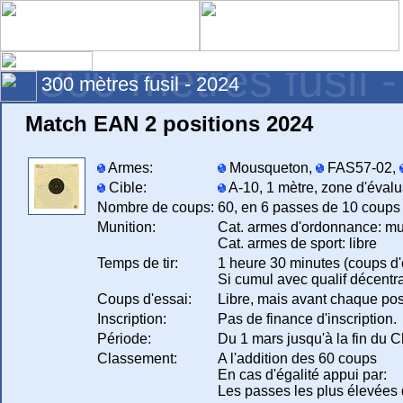
300 mètres fusil 
300 mètres fusil - 2024
Match EAN 2 positions 2024
Armes:
Mousqueton,
FAS57-02,
Cible:
A-10, 1 mètre, zone d'évalu
Nombre de coups:
60, en 6 passes de 10 coups 
Munition:
Cat. armes d'ordonnance: mu
Cat. armes de sport: libre
Temps de tir:
1 heure 30 minutes (coups d'
Si cumul avec qualif décentral
Coups d'essai:
Libre, mais avant chaque pos
Inscription:
Pas de finance d'inscription.
Période:
Du 1 mars jusqu'à la fin du 
Classement:
A l'addition des 60 coups
En cas d'égalité appui par:
Les passes les plus élevées d