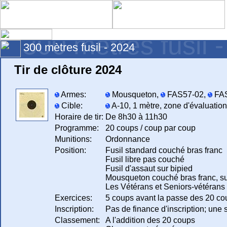
300 mètres fusil 
300 mètres fusil - 2024
Tir de clôture 2024
Armes:
Mousqueton,
FAS57-02,
FA
Cible:
A-10, 1 mètre, zone d'évaluation
Horaire de tir:
De 8h30 à 11h30
Programme:
20 coups / coup par coup
Munitions:
Ordonnance
Position:
Fusil standard couché bras franc
Fusil libre pas couché
Fusil d'assaut sur bipied
Mousqueton couché bras franc, su
Les Vétérans et Seniors-vétérans p
Exercices:
5 coups avant la passe des 20 co
Inscription:
Pas de finance d'inscription; une 
Classement:
A l'addition des 20 coups