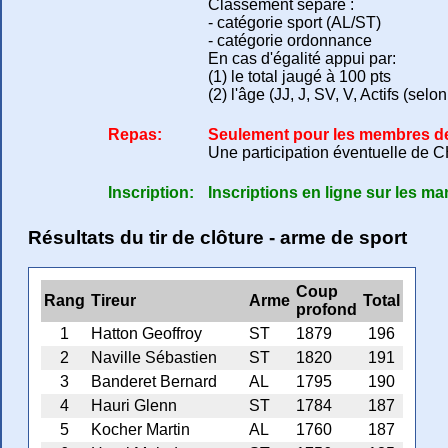
Classement séparé :
- catégorie sport (AL/ST)
- catégorie ordonnance
En cas d'égalité appui par:
(1) le total jaugé à 100 pts
(2) l'âge (JJ, J, SV, V, Actifs (selo
Repas:
Seulement pour les membres de l'
Une participation éventuelle de CHF
Inscription:
Inscriptions en ligne sur les man
Résultats du tir de clôture - arme de sport
Coup
Rang
Tireur
Arme
Total
profond
1
Hatton Geoffroy
ST
1879
196
2
Naville Sébastien
ST
1820
191
3
Banderet Bernard
AL
1795
190
4
Hauri Glenn
ST
1784
187
5
Kocher Martin
AL
1760
187