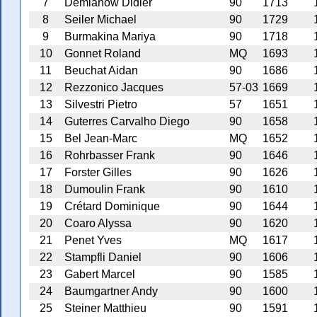
7
Demianow Didier
90
1713
8
Seiler Michael
90
1729
9
Burmakina Mariya
90
1718
10
Gonnet Roland
MQ
1693
11
Beuchat Aidan
90
1686
12
Rezzonico Jacques
57-03
1669
13
Silvestri Pietro
57
1651
14
Guterres Carvalho Diego
90
1658
15
Bel Jean-Marc
MQ
1652
16
Rohrbasser Frank
90
1646
17
Forster Gilles
90
1626
18
Dumoulin Frank
90
1610
19
Crétard Dominique
90
1644
20
Coaro Alyssa
90
1620
21
Penet Yves
MQ
1617
22
Stampfli Daniel
90
1606
23
Gabert Marcel
90
1585
24
Baumgartner Andy
90
1600
25
Steiner Matthieu
90
1591