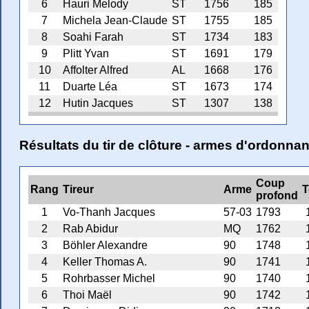
6
Hauri Melody
ST
1756
185
7
Michela Jean-Claude
ST
1755
185
8
Soahi Farah
ST
1734
183
9
Plitt Yvan
ST
1691
179
10
Affolter Alfred
AL
1668
176
11
Duarte Léa
ST
1673
174
12
Hutin Jacques
ST
1307
138
Résultats du tir de clôture - armes d'ordonna
Coup
Rang
Tireur
Arme
T
profond
1
Vo-Thanh Jacques
57-03
1793
2
Rab Abidur
MQ
1762
3
Böhler Alexandre
90
1748
4
Keller Thomas A.
90
1741
5
Rohrbasser Michel
90
1740
6
Thoi Maël
90
1742