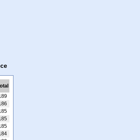
nce
otal
189
186
185
185
185
184