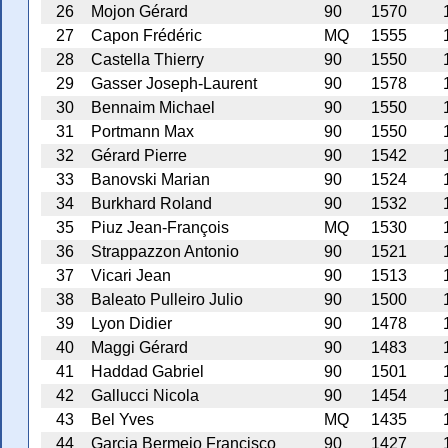
26
Mojon Gérard
90
1570
27
Capon Frédéric
MQ
1555
28
Castella Thierry
90
1550
29
Gasser Joseph-Laurent
90
1578
30
Bennaim Michael
90
1550
31
Portmann Max
90
1550
32
Gérard Pierre
90
1542
33
Banovski Marian
90
1524
34
Burkhard Roland
90
1532
35
Piuz Jean-François
MQ
1530
36
Strappazzon Antonio
90
1521
37
Vicari Jean
90
1513
38
Baleato Pulleiro Julio
90
1500
39
Lyon Didier
90
1478
40
Maggi Gérard
90
1483
41
Haddad Gabriel
90
1501
42
Gallucci Nicola
90
1454
43
Bel Yves
MQ
1435
44
Garcia Bermejo Francisco
90
1427