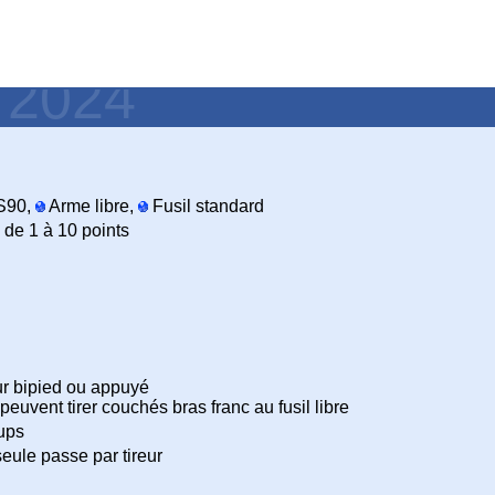
- 2024
S90,
Arme libre,
Fusil standard
 de 1 à 10 points
r bipied ou appuyé
euvent tirer couchés bras franc au fusil libre
ups
seule passe par tireur