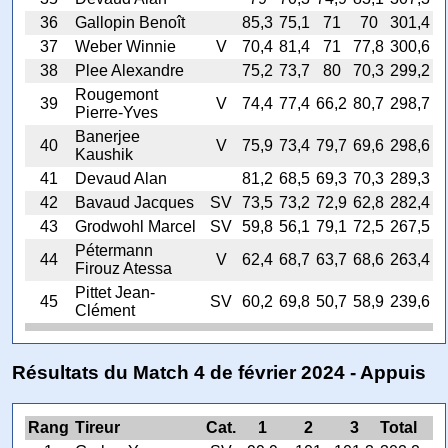
36
Gallopin Benoît
85,3
75,1
71
70
301,4
37
Weber Winnie
V
70,4
81,4
71
77,8
300,6
38
Plee Alexandre
75,2
73,7
80
70,3
299,2
Rougemont
39
V
74,4
77,4
66,2
80,7
298,7
Pierre-Yves
Banerjee
40
V
75,9
73,4
79,7
69,6
298,6
Kaushik
41
Devaud Alan
81,2
68,5
69,3
70,3
289,3
42
Bavaud Jacques
SV
73,5
73,2
72,9
62,8
282,4
43
Grodwohl Marcel
SV
59,8
56,1
79,1
72,5
267,5
Pétermann
44
V
62,4
68,7
63,7
68,6
263,4
Firouz Atessa
Pittet Jean-
45
SV
60,2
69,8
50,7
58,9
239,6
Clément
Résultats du Match 4 de février 2024 - Appuis
Rang
Tireur
Cat.
1
2
3
Total