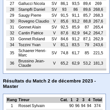
27
Gallucci Nicola
SV
86,1
93,5
89,4
269
28
Stampfli Daniel
SV
93
86
89,6
268,6
29
Saugy Pierre
SV
91,5
91,1
85,7
268,3
30
Rovegno Claudio
V
85,6
93,2
88,8
267,6
31
Gonnet Alain
SV
92,5
85,9
87
265,4
32
Cantin Patrice
V
87,6
82,9
94,2
264,7
33
Gonnet Roland
SV
84,6
91,2
87,1
262,9
34
Tozzini Yvan
V
81,1
83,5
79
243,6
Schaerer Henri-
35
SV
74,8
61,7
85
221,5
Marc
Brussino Jean-
36
V
65,2
62,9
53,2
181,3
Claude
Résultats du Match 2 de décembre 2023 -
Master
Rang
Tireur
Cat.
1
2
3
4
Total
1
Rosset Sylvain
90
96
94
94
374