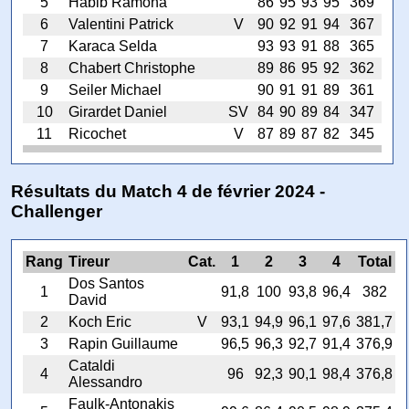
5
Habib Ramona
86
95
93
95
369
6
Valentini Patrick
V
90
92
91
94
367
7
Karaca Selda
93
93
91
88
365
8
Chabert Christophe
89
86
95
92
362
9
Seiler Michael
90
91
91
89
361
10
Girardet Daniel
SV
84
90
89
84
347
11
Ricochet
V
87
89
87
82
345
Résultats du Match 4 de février 2024 -
Challenger
Rang
Tireur
Cat.
1
2
3
4
Total
Dos Santos
1
91,8
100
93,8
96,4
382
David
2
Koch Eric
V
93,1
94,9
96,1
97,6
381,7
3
Rapin Guillaume
96,5
96,3
92,7
91,4
376,9
Cataldi
4
96
92,3
90,1
98,4
376,8
Alessandro
Faulk-Antonakis