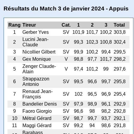
Résultats du Match 3 de janvier 2024 - Appuis
Rang
Tireur
Cat.
1
2
3
Total
1
Gerber Yves
SV
101,9
101,7
100,2
303,8
Lucini Jean-
2
SV
99,3
102,3
100,8
302,4
Claude
3
Nicollier Gilbert
SV
99,9
100,2
99,4
299,5
4
Gex Monique
V
98,8
97,7
101,7
298,2
Zenger Claude-
5
V
97,4
101,2
99
297,6
Alain
Strappazzon
6
SV
99,5
96,6
99,7
295,8
Antonio
Renaud Jean-
7
SV
102
96,5
96,9
295,4
François
8
Bandelier Denis
SV
97,9
98,9
96,1
292,9
9
Faoro Giorgio
SV
96,6
98
98,2
292,8
10
Métral Gérard
SV
98,7
99,7
93,7
292,1
11
Maggi Gérard
SV
99,2
94
98,6
291,8
Barabass