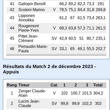
41
Gallopin Benoît
66,2
69,2
82,3
73,3
291
42
Scotoni Marino
V
78,5
75,1
84,4
31,8
269,8
Lipponen
43
61,2
67
61,5
73,4
263,1
Annukka
Rougemont
44
V
69,3
63,8
57,3
71,1
261,5
Pierre-Yves
Pittet Jean-
45
SV
42,9
60,5
51
80,7
235,1
Clément
Perraudin Marie-
46
SV
33,1
65
49,1
55,5
202,7
Paule
Résultats du Match 2 de décembre 2023 -
Appuis
Rang
Tireur
Cat.
1
2
3
Total
Zenger Claude-
1
V
102
100,7
101,5
304,2
Alain
Lucini Jean-
2
SV
99,8
99,9
102,3
302
Claude