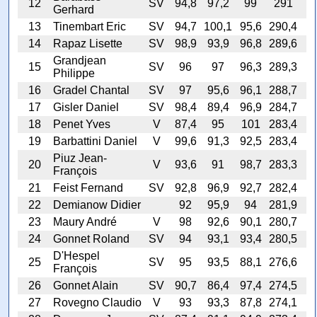
12
SV
94,8
97,2
99
291
Gerhard
13
Tinembart Eric
SV
94,7
100,1
95,6
290,4
14
Rapaz Lisette
SV
98,9
93,9
96,8
289,6
Grandjean
15
SV
96
97
96,3
289,3
Philippe
16
Gradel Chantal
SV
97
95,6
96,1
288,7
17
Gisler Daniel
SV
98,4
89,4
96,9
284,7
18
Penet Yves
V
87,4
95
101
283,4
19
Barbattini Daniel
V
99,6
91,3
92,5
283,4
Piuz Jean-
20
V
93,6
91
98,7
283,3
François
21
Feist Fernand
SV
92,8
96,9
92,7
282,4
22
Demianow Didier
92
95,9
94
281,9
23
Maury André
V
98
92,6
90,1
280,7
24
Gonnet Roland
SV
94
93,1
93,4
280,5
D'Hespel
25
SV
95
93,5
88,1
276,6
François
26
Gonnet Alain
SV
90,7
86,4
97,4
274,5
27
Rovegno Claudio
V
93
93,3
87,8
274,1