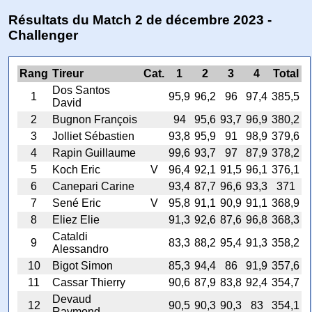
Résultats du Match 2 de décembre 2023 -
Challenger
Rang
Tireur
Cat.
1
2
3
4
Total
Dos Santos
1
95,9
96,2
96
97,4
385,5
David
2
Bugnon François
94
95,6
93,7
96,9
380,2
3
Jolliet Sébastien
93,8
95,9
91
98,9
379,6
4
Rapin Guillaume
99,6
93,7
97
87,9
378,2
5
Koch Eric
V
96,4
92,1
91,5
96,1
376,1
6
Canepari Carine
93,4
87,7
96,6
93,3
371
7
Sené Eric
V
95,8
91,1
90,9
91,1
368,9
8
Eliez Elie
91,3
92,6
87,6
96,8
368,3
Cataldi
9
83,3
88,2
95,4
91,3
358,2
Alessandro
10
Bigot Simon
85,3
94,4
86
91,9
357,6
11
Cassar Thierry
90,6
87,9
83,8
92,4
354,7
Devaud
12
90,5
90,3
90,3
83
354,1
Raymond