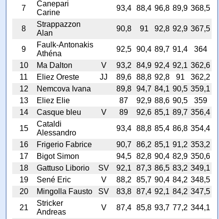
Canepari
7
93,4
88,4
96,8
89,9
368,5
Carine
Strappazzon
8
90,8
91
92,8
92,9
367,5
Alan
Faulk-Antonakis
9
92,5
90,4
89,7
91,4
364
Athéna
10
Ma Dalton
V
93,2
84,9
92,4
92,1
362,6
11
Eliez Oreste
JJ
89,6
88,8
92,8
91
362,2
12
Nemcova Ivana
89,8
94,7
84,1
90,5
359,1
13
Eliez Elie
87
92,9
88,6
90,5
359
14
Casque bleu
V
89
92,6
85,1
89,7
356,4
Cataldi
15
93,4
88,8
85,4
86,8
354,4
Alessandro
16
Frigerio Fabrice
90,7
86,2
85,1
91,2
353,2
17
Bigot Simon
94,5
82,8
90,4
82,9
350,6
18
Gattuso Liborio
SV
92,1
87,3
86,5
83,2
349,1
19
Sené Eric
V
88,2
85,7
90,4
84,2
348,5
20
Mingolla Fausto
SV
83,8
87,4
92,1
84,2
347,5
Stricker
21
V
87,4
85,8
93,7
77,2
344,1
Andreas