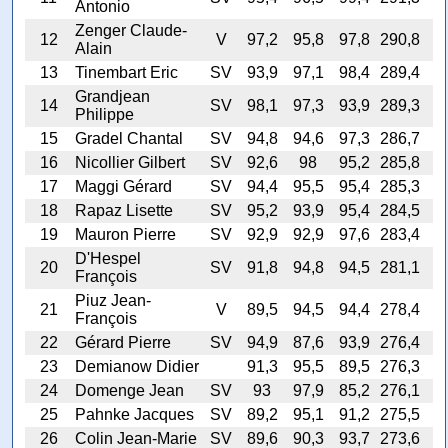
Antonio
Zenger Claude-
12
V
97,2
95,8
97,8
290,8
Alain
13
Tinembart Eric
SV
93,9
97,1
98,4
289,4
Grandjean
14
SV
98,1
97,3
93,9
289,3
Philippe
15
Gradel Chantal
SV
94,8
94,6
97,3
286,7
16
Nicollier Gilbert
SV
92,6
98
95,2
285,8
17
Maggi Gérard
SV
94,4
95,5
95,4
285,3
18
Rapaz Lisette
SV
95,2
93,9
95,4
284,5
19
Mauron Pierre
SV
92,9
92,9
97,6
283,4
D'Hespel
20
SV
91,8
94,8
94,5
281,1
François
Piuz Jean-
21
V
89,5
94,5
94,4
278,4
François
22
Gérard Pierre
SV
94,9
87,6
93,9
276,4
23
Demianow Didier
91,3
95,5
89,5
276,3
24
Domenge Jean
SV
93
97,9
85,2
276,1
25
Pahnke Jacques
SV
89,2
95,1
91,2
275,5
26
Colin Jean-Marie
SV
89,6
90,3
93,7
273,6