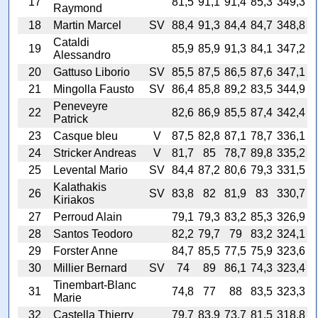
17
81,5
91,1
91,4
85,3
349,3
Raymond
18
Martin Marcel
SV
88,4
91,3
84,4
84,7
348,8
Cataldi
19
85,9
85,9
91,3
84,1
347,2
Alessandro
20
Gattuso Liborio
SV
85,5
87,5
86,5
87,6
347,1
21
Mingolla Fausto
SV
86,4
85,8
89,2
83,5
344,9
Peneveyre
22
82,6
86,9
85,5
87,4
342,4
Patrick
23
Casque bleu
V
87,5
82,8
87,1
78,7
336,1
24
Stricker Andreas
V
81,7
85
78,7
89,8
335,2
25
Levental Mario
SV
84,4
87,2
80,6
79,3
331,5
Kalathakis
26
SV
83,8
82
81,9
83
330,7
Kiriakos
27
Perroud Alain
79,1
79,3
83,2
85,3
326,9
28
Santos Teodoro
82,2
79,7
79
83,2
324,1
29
Forster Anne
84,7
85,5
77,5
75,9
323,6
30
Millier Bernard
SV
74
89
86,1
74,3
323,4
Tinembart-Blanc
31
74,8
77
88
83,5
323,3
Marie
32
Castella Thierry
79,7
83,9
73,7
81,5
318,8