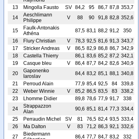
13
Mingolla Fausto
SV
84,2
95
86,7
87,8
353,7
Aeschlimann
14
V
88
90
91,8
82,8
352,6
Philippe
Faulk-Antonakis
15
87,5
83,1
88,2
91,2
350
Athéna
16
Flury Christian
V
78,3
92,5
81,6
91,3
343,7
17
Stricker Andreas
V
86,5
82,9
86,8
86,7
342,9
18
Castella Thierry
86,1
83,6
85,2
87,2
342,1
19
Casque bleu
V
86,4
87,7
84,2
82,6
340,9
Gaponenko
20
84,4
83,2
85,1
88,1
340,8
Iaroslav
21
Perroud Alain
77,9
85,4
92,5
84
339,8
22
Weber Winnie
V
85,2
86,5
83,5
83
338,2
23
Lhomme Didier
89,8
78,6
77,9
91,7
338
Strappazzon
24
90,6
85,1
81,4
77,3
334,4
Alan
25
Perraudin Michel
SV
81
76,5
82,4
93,5
333,4
26
Ma Dalton
V
83
71,2
86,3
92,1
332,6
Biedermann
27
86,4
77,7
84,7
83,2
332