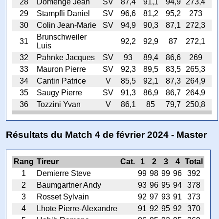
28
Domenge Jean
SV
87,4
91,1
94,9
273,4
29
Stampfli Daniel
SV
96,6
81,2
95,2
273
30
Colin Jean-Marie
SV
94,9
90,3
87,1
272,3
Brunschweiler
31
92,2
92,9
87
272,1
Luis
32
Pahnke Jacques
SV
93
89,4
86,6
269
33
Mauron Pierre
SV
92,3
89,5
83,5
265,3
34
Cantin Patrice
V
85,5
92,1
87,3
264,9
35
Saugy Pierre
SV
91,3
86,9
86,7
264,9
36
Tozzini Yvan
V
86,1
85
79,7
250,8
Résultats du Match 4 de février 2024 - Master
Rang
Tireur
Cat.
1
2
3
4
Total
1
Demierre Steve
99
98
99
96
392
2
Baumgartner Andy
93
96
95
94
378
3
Rosset Sylvain
92
97
93
91
373
4
Lhote Pierre-Alexandre
91
92
95
92
370