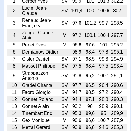
1
Gerber Yves
SV
99,9
101
101,3
302,2
Lucini Jean-
2
SV
101,4
100
100,6
302
Claude
Renaud Jean-
3
SV
97,6
101,2
99,7
298,5
François
Zenger Claude-
4
V
97,2
100,1
100,4
297,7
Alain
5
Penet Yves
V
96,6
97,6
101
295,2
6
Demianow Didier
98,9
98,4
97,8
295,1
7
Gisler Daniel
SV
97,1
98,5
99,3
294,9
8
Masset Philippe
SV
97,5
98,4
97,5
293,4
Strappazzon
9
SV
95,8
95,2
100,1
291,1
Antonio
10
Gradel Chantal
SV
97,7
96,5
96,4
290,6
11
Faoro Giorgio
SV
94,7
98,5
97,2
290,4
12
Gonnet Roland
SV
94,4
97,1
98,8
290,3
13
Gonnet Alain
SV
93,2
98
98,9
290,1
14
Tinembart Eric
SV
95,3
99,6
95
289,9
15
Gex Monique
V
90,6
96,6
100,7
287,9
16
Métral Gérard
SV
93,9
96,8
94,6
285,3