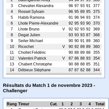
3
Chevalier Alexandra
96
97
93
91
377
4
Rosset Sylvain
96
95
89
95
375
5
Habib Ramona
91
96
94
93
374
6
Lhote Pierre-Alexandre
92
95
93
90
370
7
Lhote Bruno
V
92
92
93
92
369
8
Degat Julien
93
93
93
87
366
9
Seiler Michael
90
90
91
89
360
10
Ricochet
V
90
92
89
89
360
11
Chollet Frédéric
90
88
89
88
355
12
Valentini Patrick
V
87
86
88
93
354
13
Chabert Christophe
90
88
88
85
351
14
Débieux Stéphane
87
87
82
88
344
Résultats du Match 1 de novembre 2023 -
Challenger
Rang
Tireur
Cat.
1
2
3
4
Total