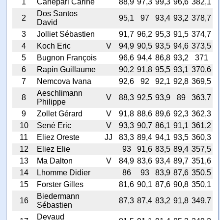
1
Canepari Carine
88,9
97,3
99,3
96,6
382,1
Dos Santos
2
95,1
97
93,4
93,2
378,7
David
3
Jolliet Sébastien
91,7
96,2
95,3
91,5
374,7
4
Koch Eric
V
94,9
90,5
93,5
94,6
373,5
5
Bugnon François
96,6
94,4
86,8
93,2
371
6
Rapin Guillaume
90,2
91,8
95,5
93,1
370,6
7
Nemcova Ivana
92,6
92
92,1
92,8
369,5
Aeschlimann
8
V
88,3
92,5
93,9
89
363,7
Philippe
9
Zollet Gérard
V
91,8
88,6
89,6
92,3
362,3
10
Sené Eric
V
93,3
90,7
86,1
91,1
361,2
11
Eliez Oreste
JJ
83,3
89,4
94,1
93,5
360,3
12
Eliez Elie
93
91,6
83,5
89,4
357,5
13
Ma Dalton
V
84,9
83,6
93,4
89,7
351,6
14
Lhomme Didier
86
93
83,9
87,6
350,5
15
Forster Gilles
81,6
90,1
87,6
90,8
350,1
Biedermann
16
87,3
87,4
83,2
91,8
349,7
Sébastien
Devaud