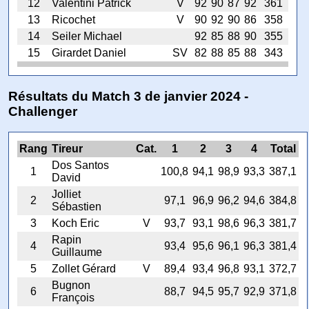
12
Valentini Patrick
V
92
90
87
92
361
13
Ricochet
V
90
92
90
86
358
14
Seiler Michael
92
85
88
90
355
15
Girardet Daniel
SV
82
88
85
88
343
Résultats du Match 3 de janvier 2024 -
Challenger
Rang
Tireur
Cat.
1
2
3
4
Total
Dos Santos
1
100,8
94,1
98,9
93,3
387,1
David
Jolliet
2
97,1
96,9
96,2
94,6
384,8
Sébastien
3
Koch Eric
V
93,7
93,1
98,6
96,3
381,7
Rapin
4
93,4
95,6
96,1
96,3
381,4
Guillaume
5
Zollet Gérard
V
89,4
93,4
96,8
93,1
372,7
Bugnon
6
88,7
94,5
95,7
92,9
371,8
François