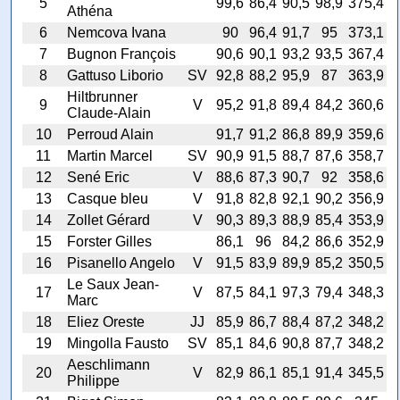
5
99,6
86,4
90,5
98,9
375,4
Athéna
6
Nemcova Ivana
90
96,4
91,7
95
373,1
7
Bugnon François
90,6
90,1
93,2
93,5
367,4
8
Gattuso Liborio
SV
92,8
88,2
95,9
87
363,9
Hiltbrunner
9
V
95,2
91,8
89,4
84,2
360,6
Claude-Alain
10
Perroud Alain
91,7
91,2
86,8
89,9
359,6
11
Martin Marcel
SV
90,9
91,5
88,7
87,6
358,7
12
Sené Eric
V
88,6
87,3
90,7
92
358,6
13
Casque bleu
V
91,8
82,8
92,1
90,2
356,9
14
Zollet Gérard
V
90,3
89,3
88,9
85,4
353,9
15
Forster Gilles
86,1
96
84,2
86,6
352,9
16
Pisanello Angelo
V
91,5
83,9
89,9
85,2
350,5
Le Saux Jean-
17
V
87,5
84,1
97,3
79,4
348,3
Marc
18
Eliez Oreste
JJ
85,9
86,7
88,4
87,2
348,2
19
Mingolla Fausto
SV
85,1
84,6
90,8
87,7
348,2
Aeschlimann
20
V
82,9
86,1
85,1
91,4
345,5
Philippe