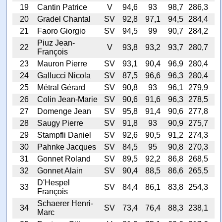
19
Cantin Patrice
V
94,6
93
98,7
286,3
20
Gradel Chantal
SV
92,8
97,1
94,5
284,4
21
Faoro Giorgio
SV
94,5
99
90,7
284,2
Piuz Jean-
22
V
93,8
93,2
93,7
280,7
François
23
Mauron Pierre
SV
93,1
90,4
96,9
280,4
24
Gallucci Nicola
SV
87,5
96,6
96,3
280,4
25
Métral Gérard
SV
90,8
93
96,1
279,9
26
Colin Jean-Marie
SV
90,6
91,6
96,3
278,5
27
Domenge Jean
SV
95,8
91,4
90,6
277,8
28
Saugy Pierre
SV
91,8
93
90,9
275,7
29
Stampfli Daniel
SV
92,6
90,5
91,2
274,3
30
Pahnke Jacques
SV
84,5
95
90,8
270,3
31
Gonnet Roland
SV
89,5
92,2
86,8
268,5
32
Gonnet Alain
SV
90,4
88,5
86,6
265,5
D'Hespel
33
SV
84,4
86,1
83,8
254,3
François
Schaerer Henri-
34
SV
73,4
76,4
88,3
238,1
Marc