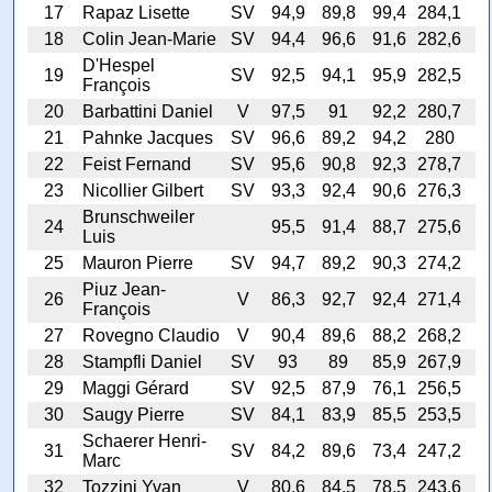
17
Rapaz Lisette
SV
94,9
89,8
99,4
284,1
18
Colin Jean-Marie
SV
94,4
96,6
91,6
282,6
D'Hespel
19
SV
92,5
94,1
95,9
282,5
François
20
Barbattini Daniel
V
97,5
91
92,2
280,7
21
Pahnke Jacques
SV
96,6
89,2
94,2
280
22
Feist Fernand
SV
95,6
90,8
92,3
278,7
23
Nicollier Gilbert
SV
93,3
92,4
90,6
276,3
Brunschweiler
24
95,5
91,4
88,7
275,6
Luis
25
Mauron Pierre
SV
94,7
89,2
90,3
274,2
Piuz Jean-
26
V
86,3
92,7
92,4
271,4
François
27
Rovegno Claudio
V
90,4
89,6
88,2
268,2
28
Stampfli Daniel
SV
93
89
85,9
267,9
29
Maggi Gérard
SV
92,5
87,9
76,1
256,5
30
Saugy Pierre
SV
84,1
83,9
85,5
253,5
Schaerer Henri-
31
SV
84,2
89,6
73,4
247,2
Marc
32
Tozzini Yvan
V
80,6
84,5
78,5
243,6