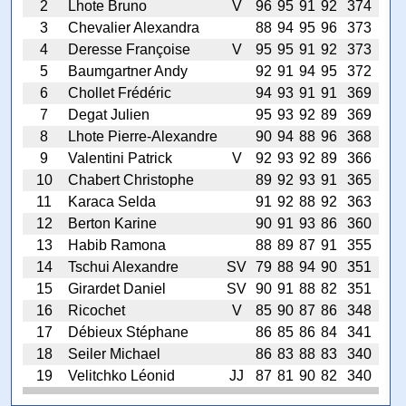
2
Lhote Bruno
V
96
95
91
92
374
3
Chevalier Alexandra
88
94
95
96
373
4
Deresse Françoise
V
95
95
91
92
373
5
Baumgartner Andy
92
91
94
95
372
6
Chollet Frédéric
94
93
91
91
369
7
Degat Julien
95
93
92
89
369
8
Lhote Pierre-Alexandre
90
94
88
96
368
9
Valentini Patrick
V
92
93
92
89
366
10
Chabert Christophe
89
92
93
91
365
11
Karaca Selda
91
92
88
92
363
12
Berton Karine
90
91
93
86
360
13
Habib Ramona
88
89
87
91
355
14
Tschui Alexandre
SV
79
88
94
90
351
15
Girardet Daniel
SV
90
91
88
82
351
16
Ricochet
V
85
90
87
86
348
17
Débieux Stéphane
86
85
86
84
341
18
Seiler Michael
86
83
88
83
340
19
Velitchko Léonid
JJ
87
81
90
82
340