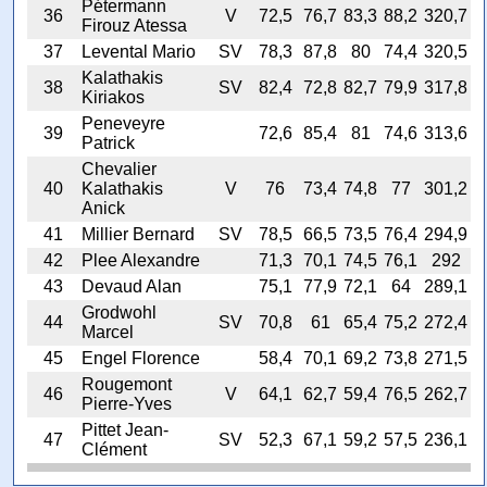
Pétermann
36
V
72,5
76,7
83,3
88,2
320,7
Firouz Atessa
37
Levental Mario
SV
78,3
87,8
80
74,4
320,5
Kalathakis
38
SV
82,4
72,8
82,7
79,9
317,8
Kiriakos
Peneveyre
39
72,6
85,4
81
74,6
313,6
Patrick
Chevalier
40
Kalathakis
V
76
73,4
74,8
77
301,2
Anick
41
Millier Bernard
SV
78,5
66,5
73,5
76,4
294,9
42
Plee Alexandre
71,3
70,1
74,5
76,1
292
43
Devaud Alan
75,1
77,9
72,1
64
289,1
Grodwohl
44
SV
70,8
61
65,4
75,2
272,4
Marcel
45
Engel Florence
58,4
70,1
69,2
73,8
271,5
Rougemont
46
V
64,1
62,7
59,4
76,5
262,7
Pierre-Yves
Pittet Jean-
47
SV
52,3
67,1
59,2
57,5
236,1
Clément