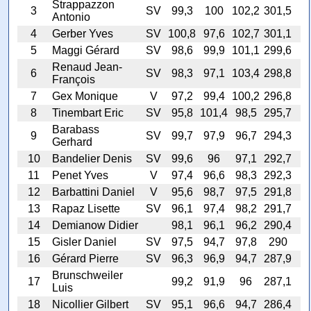
Strappazzon
3
SV
99,3
100
102,2
301,5
Antonio
4
Gerber Yves
SV
100,8
97,6
102,7
301,1
5
Maggi Gérard
SV
98,6
99,9
101,1
299,6
Renaud Jean-
6
SV
98,3
97,1
103,4
298,8
François
7
Gex Monique
V
97,2
99,4
100,2
296,8
8
Tinembart Eric
SV
95,8
101,4
98,5
295,7
Barabass
9
SV
99,7
97,9
96,7
294,3
Gerhard
10
Bandelier Denis
SV
99,6
96
97,1
292,7
11
Penet Yves
V
97,4
96,6
98,3
292,3
12
Barbattini Daniel
V
95,6
98,7
97,5
291,8
13
Rapaz Lisette
SV
96,1
97,4
98,2
291,7
14
Demianow Didier
98,1
96,1
96,2
290,4
15
Gisler Daniel
SV
97,5
94,7
97,8
290
16
Gérard Pierre
SV
96,3
96,9
94,7
287,9
Brunschweiler
17
99,2
91,9
96
287,1
Luis
18
Nicollier Gilbert
SV
95,1
96,6
94,7
286,4