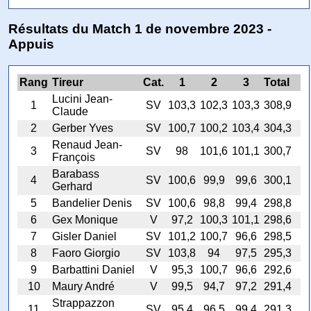
Résultats du Match 1 de novembre 2023 -
Appuis
Rang
Tireur
Cat.
1
2
3
Total
Lucini Jean-
1
SV
103,3
102,3
103,3
308,9
Claude
2
Gerber Yves
SV
100,7
100,2
103,4
304,3
Renaud Jean-
3
SV
98
101,6
101,1
300,7
François
Barabass
4
SV
100,6
99,9
99,6
300,1
Gerhard
5
Bandelier Denis
SV
100,6
98,8
99,4
298,8
6
Gex Monique
V
97,2
100,3
101,1
298,6
7
Gisler Daniel
SV
101,2
100,7
96,6
298,5
8
Faoro Giorgio
SV
103,8
94
97,5
295,3
9
Barbattini Daniel
V
95,3
100,7
96,6
292,6
10
Maury André
V
99,5
94,7
97,2
291,4
Strappazzon
11
SV
95,4
96,5
99,4
291,3