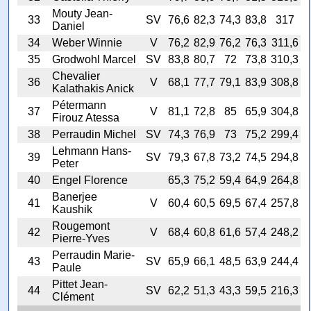
Mouty Jean-
33
SV
76,6
82,3
74,3
83,8
317
Daniel
34
Weber Winnie
V
76,2
82,9
76,2
76,3
311,6
35
Grodwohl Marcel
SV
83,8
80,7
72
73,8
310,3
Chevalier
36
V
68,1
77,7
79,1
83,9
308,8
Kalathakis Anick
Pétermann
37
V
81,1
72,8
85
65,9
304,8
Firouz Atessa
38
Perraudin Michel
SV
74,3
76,9
73
75,2
299,4
Lehmann Hans-
39
SV
79,3
67,8
73,2
74,5
294,8
Peter
40
Engel Florence
65,3
75,2
59,4
64,9
264,8
Banerjee
41
V
60,4
60,5
69,5
67,4
257,8
Kaushik
Rougemont
42
V
68,4
60,8
61,6
57,4
248,2
Pierre-Yves
Perraudin Marie-
43
SV
65,9
66,1
48,5
63,9
244,4
Paule
Pittet Jean-
44
SV
62,2
51,3
43,3
59,5
216,3
Clément