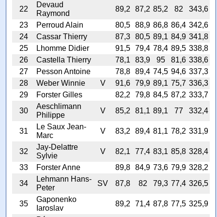
Devaud
22
89,2
87,2
85,2
82
343,6
Raymond
23
Perroud Alain
80,5
88,9
86,8
86,4
342,6
24
Cassar Thierry
87,3
80,5
89,1
84,9
341,8
25
Lhomme Didier
91,5
79,4
78,4
89,5
338,8
26
Castella Thierry
78,1
83,9
95
81,6
338,6
27
Pesson Antoine
78,8
89,4
74,5
94,6
337,3
28
Weber Winnie
V
91,6
79,9
89,1
75,7
336,3
29
Forster Gilles
82,2
79,8
84,5
87,2
333,7
Aeschlimann
30
V
85,2
81,1
89,1
77
332,4
Philippe
Le Saux Jean-
31
V
83,2
89,4
81,1
78,2
331,9
Marc
Jay-Delattre
32
V
82,1
77,4
83,1
85,8
328,4
Sylvie
33
Forster Anne
89,8
84,9
73,6
79,9
328,2
Lehmann Hans-
34
SV
87,8
82
79,3
77,4
326,5
Peter
Gaponenko
35
89,2
71,4
87,8
77,5
325,9
Iaroslav