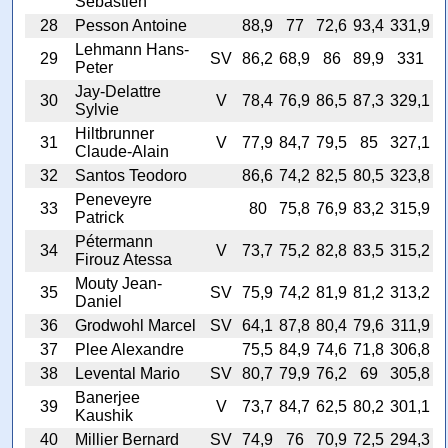
Sébastien
28
Pesson Antoine
88,9
77
72,6
93,4
331,9
Lehmann Hans-
29
SV
86,2
68,9
86
89,9
331
Peter
Jay-Delattre
30
V
78,4
76,9
86,5
87,3
329,1
Sylvie
Hiltbrunner
31
V
77,9
84,7
79,5
85
327,1
Claude-Alain
32
Santos Teodoro
86,6
74,2
82,5
80,5
323,8
Peneveyre
33
80
75,8
76,9
83,2
315,9
Patrick
Pétermann
34
V
73,7
75,2
82,8
83,5
315,2
Firouz Atessa
Mouty Jean-
35
SV
75,9
74,2
81,9
81,2
313,2
Daniel
36
Grodwohl Marcel
SV
64,1
87,8
80,4
79,6
311,9
37
Plee Alexandre
75,5
84,9
74,6
71,8
306,8
38
Levental Mario
SV
80,7
79,9
76,2
69
305,8
Banerjee
39
V
73,7
84,7
62,5
80,2
301,1
Kaushik
40
Millier Bernard
SV
74,9
76
70,9
72,5
294,3