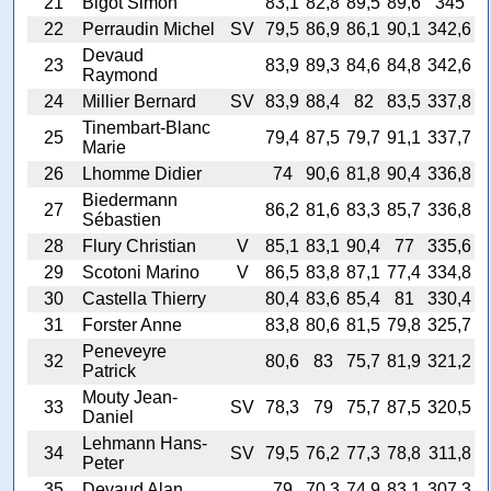
21
Bigot Simon
83,1
82,8
89,5
89,6
345
22
Perraudin Michel
SV
79,5
86,9
86,1
90,1
342,6
Devaud
23
83,9
89,3
84,6
84,8
342,6
Raymond
24
Millier Bernard
SV
83,9
88,4
82
83,5
337,8
Tinembart-Blanc
25
79,4
87,5
79,7
91,1
337,7
Marie
26
Lhomme Didier
74
90,6
81,8
90,4
336,8
Biedermann
27
86,2
81,6
83,3
85,7
336,8
Sébastien
28
Flury Christian
V
85,1
83,1
90,4
77
335,6
29
Scotoni Marino
V
86,5
83,8
87,1
77,4
334,8
30
Castella Thierry
80,4
83,6
85,4
81
330,4
31
Forster Anne
83,8
80,6
81,5
79,8
325,7
Peneveyre
32
80,6
83
75,7
81,9
321,2
Patrick
Mouty Jean-
33
SV
78,3
79
75,7
87,5
320,5
Daniel
Lehmann Hans-
34
SV
79,5
76,2
77,3
78,8
311,8
Peter
35
Devaud Alan
79
70,3
74,9
83,1
307,3