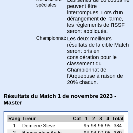
spéciales:
peuvent être
interrompues. Lors d'un
dérangement de l'arme,
les règlements de l'ISSF
seront appliqués.
Championnat:
Les deux meilleurs
résultats de la cible Match
seront pris en
considération pour le
classement du
Championnat de
l'Arquebuse à raison de
20% chacun.
Résultats du Match 1 de novembre 2023 -
Master
Rang
Tireur
Cat.
1
2
3
4
Total
1
Demierre Steve
95
98
96
95
384
2
Baumgartner Andy
94
94
97
95
380