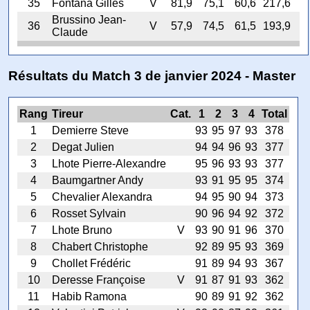
35
Fontana Gilles
V
81,9
75,1
60,6
217,6
Brussino Jean-
36
V
57,9
74,5
61,5
193,9
Claude
Résultats du Match 3 de janvier 2024 - Master
Rang
Tireur
Cat.
1
2
3
4
Total
1
Demierre Steve
93
95
97
93
378
2
Degat Julien
94
94
96
93
377
3
Lhote Pierre-Alexandre
95
96
93
93
377
4
Baumgartner Andy
93
91
95
95
374
5
Chevalier Alexandra
94
95
90
94
373
6
Rosset Sylvain
90
96
94
92
372
7
Lhote Bruno
V
93
90
91
96
370
8
Chabert Christophe
92
89
95
93
369
9
Chollet Frédéric
91
89
94
93
367
10
Deresse Françoise
V
91
87
91
93
362
11
Habib Ramona
90
89
91
92
362