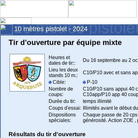
10 mètres pistole
10 mètres pistolet - 2024
Tir d'ouverture par équipe mixte
Heures et
Du 16 septembre au 2 oc
dates de tir::
Lieu les deux
C10/P10 avec et sans appu
stands 10 m.:
Cible:
P-10
Nombre de
C10/P10 sans appui 40 co
coups:
C10app/P10 app 40 coups
Durée du tir:
temps illimité
Coups d'essai:
Illimités avant le début 
Dispositions
Chaque passe de 20 cps (C
spéciales:
générosité. Action ZOE , 
Résultats du tir d'ouverture