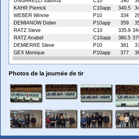
UNGARELLI Sabrina
C10
390
3
KAHR Pierrick
C10app
340.5
3
WEBER Winnie
P10
334
2
DEMIANOW Didier
P10app
359
3
RATZ Steve
C10
335.9
34
RATZ Anabel
C10app
380.5
37
DEMIERRE Steve
P10
381
3
GEX Monique
P10app
377
3
Photos de la journée de tir