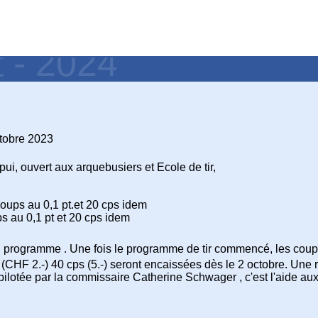
t - 2024
tobre 2023
i, ouvert aux arquebusiers et Ecole de tir,
ups au 0,1 pt.et 20 cps idem
 au 0,1 pt et 20 cps idem
du programme . Une fois le programme de tir commencé, les coups
HF 2.-) 40 cps (5.-) seront encaissées dès le 2 octobre. Une ré
pilotée par la commissaire Catherine Schwager , c'est l'aide aux