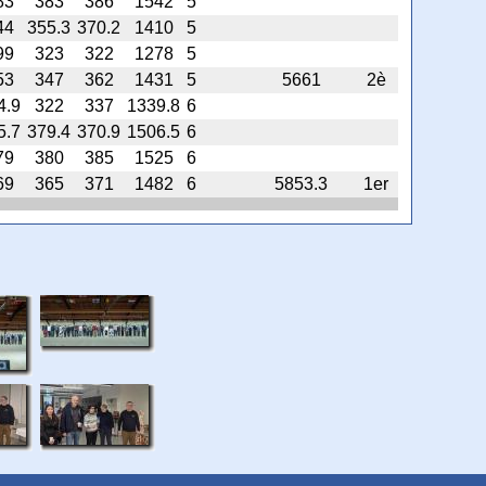
83
383
386
1542
5
44
355.3
370.2
1410
5
99
323
322
1278
5
53
347
362
1431
5
5661
2è
4.9
322
337
1339.8
6
5.7
379.4
370.9
1506.5
6
79
380
385
1525
6
69
365
371
1482
6
5853.3
1er