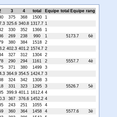
2
3
4
total
Equipe
total Equipe
rang
80
375
368
1500
1
7.3
325.6
340.8
1317.7
1
42
330
352
1366
1
36
269
238
990
1
5173.7
6è
79
380
384
1518
2
3.2
402.3
401.2
1574.7
2
34
327
312
1304
2
78
290
294
1161
2
5557.7
4è
75
371
380
1499
3
4.3
364.9
354.5
1424.7
3
08
324
342
1308
3
18
331
323
1295
3
5526.7
5è
05
399.9
401.1
1612.4
4
0.3
367
376.6
1452.2
4
85
243
251
1055
4
69
360
364
1458
4
5577.6
3è