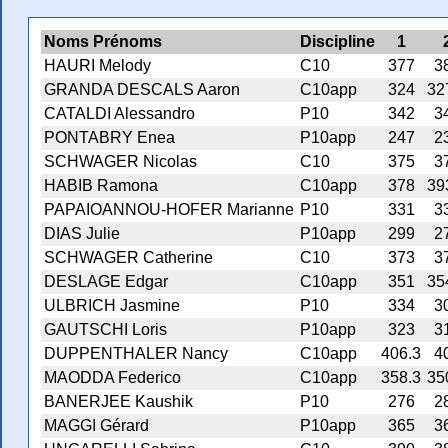
Noms Prénoms
Discipline
1
HAURI Melody
C10
377
3
GRANDA DESCALS Aaron
C10app
324
32
CATALDI Alessandro
P10
342
3
PONTABRY Enea
P10app
247
2
SCHWAGER Nicolas
C10
375
3
HABIB Ramona
C10app
378
39
PAPAIOANNOU-HOFER Marianne
P10
331
3
DIAS Julie
P10app
299
2
SCHWAGER Catherine
C10
373
3
DESLAGE Edgar
C10app
351
35
ULBRICH Jasmine
P10
334
3
GAUTSCHI Loris
P10app
323
3
DUPPENTHALER Nancy
C10app
406.3
4
MAODDA Federico
C10app
358.3
35
BANERJEE Kaushik
P10
276
2
MAGGI Gérard
P10app
365
3