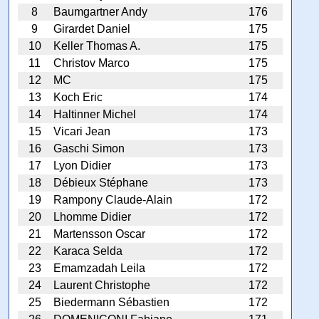
8
Baumgartner Andy
176
9
Girardet Daniel
175
10
Keller Thomas A.
175
11
Christov Marco
175
12
MC
175
13
Koch Eric
174
14
Haltinner Michel
174
15
Vicari Jean
173
16
Gaschi Simon
173
17
Lyon Didier
173
18
Débieux Stéphane
173
19
Rampony Claude-Alain
172
20
Lhomme Didier
172
21
Martensson Oscar
172
22
Karaca Selda
172
23
Emamzadah Leila
172
24
Laurent Christophe
172
25
Biedermann Sébastien
172