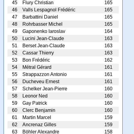
45
Flury Christian
165
46
Valls Lespagnol Frédéric
165
47
Barbattini Daniel
165
48
Rohrbasser Michel
165
49
Gaponenko Iaroslav
164
50
Lucini Jean-Claude
163
51
Berset Jean-Claude
163
52
Cassar Thierry
163
53
Bon Frédéric
162
54
Métral Gérard
161
55
Strappazzon Antonio
161
56
Ducheveu Ernest
161
57
Schelker Jean-Pierre
160
58
Leonor Ned
160
59
Gay Patrick
160
60
Clerc Benjamin
160
61
Martin Marcel
159
62
Ancrenaz Gilles
159
63
Böhler Alexandre
158