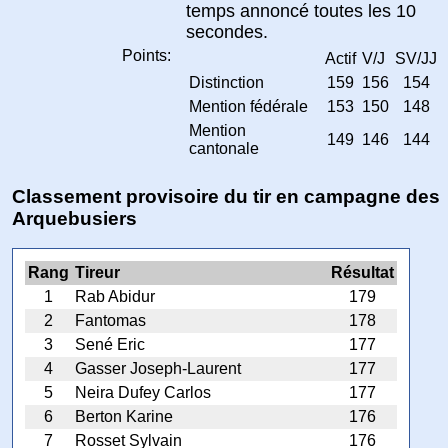
temps annoncé toutes les 10
secondes.
Points:
Actif
V/J
SV/JJ
Distinction
159
156
154
Mention fédérale
153
150
148
Mention
149
146
144
cantonale
Classement provisoire du tir en campagne des
Arquebusiers
Rang
Tireur
Résultat
1
Rab Abidur
179
2
Fantomas
178
3
Sené Eric
177
4
Gasser Joseph-Laurent
177
5
Neira Dufey Carlos
177
6
Berton Karine
176
7
Rosset Sylvain
176