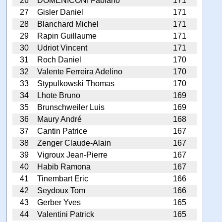
26
DOMENICONI Fabiano
171
27
Gisler Daniel
171
28
Blanchard Michel
171
29
Rapin Guillaume
171
30
Udriot Vincent
171
31
Roch Daniel
170
32
Valente Ferreira Adelino
170
33
Stypulkowski Thomas
170
34
Lhote Bruno
169
35
Brunschweiler Luis
169
36
Maury André
168
37
Cantin Patrice
167
38
Zenger Claude-Alain
167
39
Vigroux Jean-Pierre
167
40
Habib Ramona
167
41
Tinembart Eric
166
42
Seydoux Tom
166
43
Gerber Yves
165
44
Valentini Patrick
165