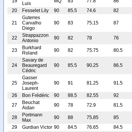
19
MQ
83
77.8
86
Luis
20
Fesselet Lily
90
85.5
74.6
82
Guterres
21
Carvalho
90
83
75.15
87
Diego
Strappazzon
22
90
82
78
76
Antonio
Burkhard
23
90
82
75.75
80.5
Roland
Savary de
24
Beauregard
90
85.5
90.25
86.5
Cédric
Gasser
25
Joseph-
90
91
81.25
91.5
Laurent
26
Bon Frédéric
90
88.5
82.55
92
Beuchat
27
90
78
72.9
81.5
Aidan
Portmann
28
90
88
75.85
85
Max
29
Gurdian Victor
90
84.5
76.65
84.5