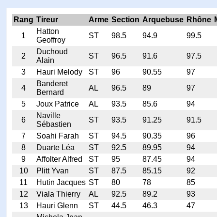
Rang
Tireur
Arme
Section
Arquebuse
Rhône
Hatton
1
ST
98.5
94.9
99.5
Geoffroy
Duchoud
2
ST
96.5
91.6
97.5
Alain
3
Hauri Melody
ST
96
90.55
97
Banderet
4
AL
96.5
89
97
Bernard
5
Joux Patrice
AL
93.5
85.6
94
Naville
6
ST
93.5
91.25
91.5
Sébastien
7
Soahi Farah
ST
94.5
90.35
96
8
Duarte Léa
ST
92.5
89.95
94
9
Affolter Alfred
ST
95
87.45
94
10
Plitt Yvan
ST
87.5
85.15
92
11
Hutin Jacques
ST
80
78
85
12
Viala Thierry
AL
92.5
89.2
93
13
Hauri Glenn
ST
44.5
46.3
47