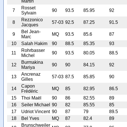
Martin
Rosset
7
90
93.5
85.95
92
Sylvain
Rezzonico
8
57-03
92.5
87.25
91.5
Jacques
Bel Jean-
9
MQ
93.5
85.6
87
Marc
10
Salah Hakim
90
88.5
85.35
93
Rohrbasser
11
90
93.5
80.05
88.5
Michel
Burmakina
12
90
90
84.15
92
Mariya
Ancrenaz
13
57-03
87.5
85.85
90
Gilles
Capon
14
MQ
85
82.95
86.5
Frédéric
15
Thoi Maël
90
86
82.55
89
16
Seiler Michael
90
82
85.55
85
17
Udriot Vincent
90
87
79
89.5
18
Bel Yves
MQ
87
82.4
89
Brunschweiler