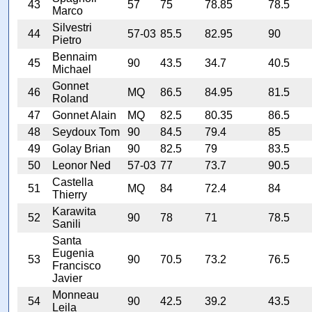
43
57
75
78.85
78.5
Marco
Silvestri
44
57-03
85.5
82.95
90
Pietro
Bennaim
45
90
43.5
34.7
40.5
Michael
Gonnet
46
MQ
86.5
84.95
81.5
Roland
47
Gonnet Alain
MQ
82.5
80.35
86.5
48
Seydoux Tom
90
84.5
79.4
85
49
Golay Brian
90
82.5
79
83.5
50
Leonor Ned
57-03
77
73.7
90.5
Castella
51
MQ
84
72.4
84
Thierry
Karawita
52
90
78
71
78.5
Sanili
Santa
Eugenia
53
90
70.5
73.2
76.5
Francisco
Javier
Monneau
54
90
42.5
39.2
43.5
Leila