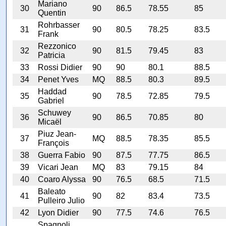
Mariano
30
90
86.5
78.55
85
Quentin
Rohrbasser
31
90
80.5
78.25
83.5
Frank
Rezzonico
32
90
81.5
79.45
83
Patricia
33
Rossi Didier
90
90
80.1
88.5
34
Penet Yves
MQ
88.5
80.3
89.5
Haddad
35
90
78.5
72.85
79.5
Gabriel
Schuwey
36
90
86.5
70.85
80
Micaël
Piuz Jean-
37
MQ
88.5
78.35
85.5
François
38
Guerra Fabio
90
87.5
77.75
86.5
39
Vicari Jean
MQ
83
79.15
84
40
Coaro Alyssa
90
76.5
68.5
71.5
Baleato
41
90
82
83.4
73.5
Pulleiro Julio
42
Lyon Didier
90
77.5
74.6
76.5
Spagnoli