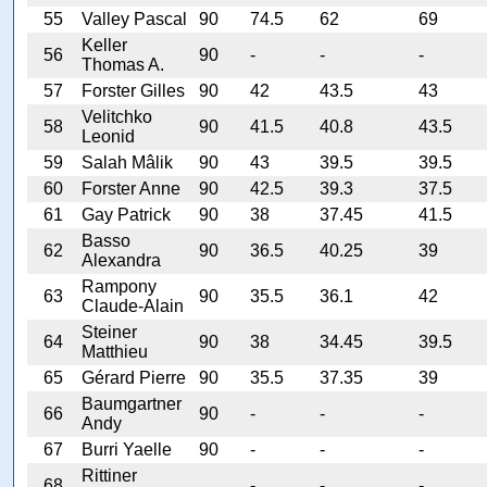
55
Valley Pascal
90
74.5
62
69
Keller
56
90
-
-
-
Thomas A.
57
Forster Gilles
90
42
43.5
43
Velitchko
58
90
41.5
40.8
43.5
Leonid
59
Salah Mâlik
90
43
39.5
39.5
60
Forster Anne
90
42.5
39.3
37.5
61
Gay Patrick
90
38
37.45
41.5
Basso
62
90
36.5
40.25
39
Alexandra
Rampony
63
90
35.5
36.1
42
Claude-Alain
Steiner
64
90
38
34.45
39.5
Matthieu
65
Gérard Pierre
90
35.5
37.35
39
Baumgartner
66
90
-
-
-
Andy
67
Burri Yaelle
90
-
-
-
Rittiner
68
-
-
-