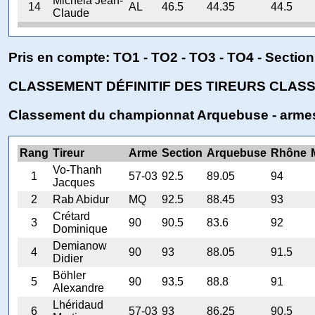
Michela Jean-
14
AL
46.5
44.35
44.5
Claude
Pris en compte: TO1 - TO2 - TO3 - TO4 - Section
CLASSEMENT DÉFINITIF DES TIREURS CLAS
Classement du championnat Arquebuse - arme
Rang
Tireur
Arme
Section
Arquebuse
Rhône
Vo-Thanh
1
57-03
92.5
89.05
94
Jacques
2
Rab Abidur
MQ
92.5
88.45
93
Crétard
3
90
90.5
83.6
92
Dominique
Demianow
4
90
93
88.05
91.5
Didier
Böhler
5
90
93.5
88.8
91
Alexandre
Lhéridaud
6
57-03
93
86.25
90.5