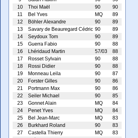
10
Thoi Maël
90
90
11
Bel Yves
MQ
89
12
Böhler Alexandre
90
89
13
Savary de Beauregard Cédric
90
89
14
Seydoux Tom
90
89
15
Guerra Fabio
90
88
16
Lhéridaud Martin
57/03
88
17
Rosset Sylvain
90
88
18
Rossi Didier
90
88
19
Monneau Leila
90
87
20
Forster Gilles
90
86
21
Portmann Max
90
86
22
Seiler Michael
90
85
23
Gonnet Alain
MQ
84
24
Penet Yves
MQ
84
25
Bel Jean-Marc
MQ
83
26
Burkhard Roland
90
83
27
Castella Thierry
MQ
83