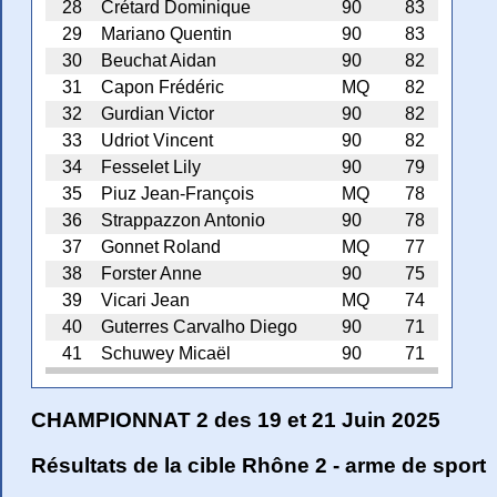
28
Crétard Dominique
90
83
29
Mariano Quentin
90
83
30
Beuchat Aidan
90
82
31
Capon Frédéric
MQ
82
32
Gurdian Victor
90
82
33
Udriot Vincent
90
82
34
Fesselet Lily
90
79
35
Piuz Jean-François
MQ
78
36
Strappazzon Antonio
90
78
37
Gonnet Roland
MQ
77
38
Forster Anne
90
75
39
Vicari Jean
MQ
74
40
Guterres Carvalho Diego
90
71
41
Schuwey Micaël
90
71
CHAMPIONNAT 2 des 19 et 21 Juin 2025
Résultats de la cible Rhône 2 - arme de sport