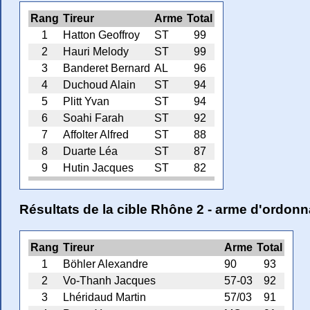
Rang
Tireur
Arme
Total
1
Hatton Geoffroy
ST
99
2
Hauri Melody
ST
99
3
Banderet Bernard
AL
96
4
Duchoud Alain
ST
94
5
Plitt Yvan
ST
94
6
Soahi Farah
ST
92
7
Affolter Alfred
ST
88
8
Duarte Léa
ST
87
9
Hutin Jacques
ST
82
Résultats de la cible Rhône 2 - arme d'ordon
Rang
Tireur
Arme
Total
1
Böhler Alexandre
90
93
2
Vo-Thanh Jacques
57-03
92
3
Lhéridaud Martin
57/03
91