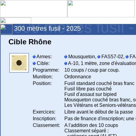
300 mètres fusil 
300 mètres fusil - 2025
Cible Rhône
Armes:
Mousqueton,
FAS57-02,
FA
Cible:
A-10, 1 mètre, zone d'évaluatio
Programme:
10 coups / coup par coup.
Munition:
Ordonnance
Position:
Fusil standard couché bras franc
Fusil libre pas couché
Fusil d'assaut sur bipied
Mousqueton couché bras franc, s
Les Vétérans et Seniors-vétérans 
Exercices:
Libre avant le début de la passe
Inscription:
Pas de finance d'inscription; une
Classement:
A l'addition des 10 coups
Classement séparé :