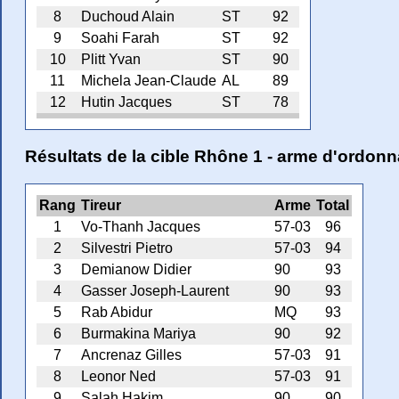
8
Duchoud Alain
ST
92
9
Soahi Farah
ST
92
10
Plitt Yvan
ST
90
11
Michela Jean-Claude
AL
89
12
Hutin Jacques
ST
78
Résultats de la cible Rhône 1 - arme d'ordon
Rang
Tireur
Arme
Total
1
Vo-Thanh Jacques
57-03
96
2
Silvestri Pietro
57-03
94
3
Demianow Didier
90
93
4
Gasser Joseph-Laurent
90
93
5
Rab Abidur
MQ
93
6
Burmakina Mariya
90
92
7
Ancrenaz Gilles
57-03
91
8
Leonor Ned
57-03
91
9
Salah Hakim
90
90