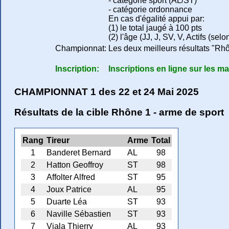
- catégorie sport (AL/ST)
- catégorie ordonnance
En cas d'égalité appui par:
(1) le total jaugé à 100 pts
(2) l'âge (JJ, J, SV, V, Actifs (sel
Championnat:
Les deux meilleurs résultats "Rh
Inscription:
Inscriptions en ligne sur les ma
CHAMPIONNAT 1 des 22 et 24 Mai 2025
Résultats de la cible Rhône 1 - arme de sport
Rang
Tireur
Arme
Total
1
Banderet Bernard
AL
98
2
Hatton Geoffroy
ST
98
3
Affolter Alfred
ST
95
4
Joux Patrice
AL
95
5
Duarte Léa
ST
93
6
Naville Sébastien
ST
93
7
Viala Thierry
AL
93