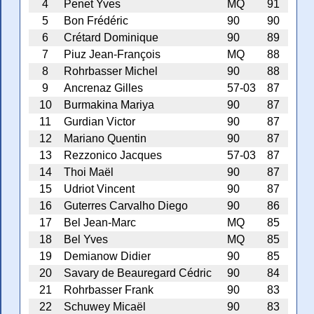
4
Penet Yves
MQ
91
5
Bon Frédéric
90
90
6
Crétard Dominique
90
89
7
Piuz Jean-François
MQ
88
8
Rohrbasser Michel
90
88
9
Ancrenaz Gilles
57-03
87
10
Burmakina Mariya
90
87
11
Gurdian Victor
90
87
12
Mariano Quentin
90
87
13
Rezzonico Jacques
57-03
87
14
Thoi Maël
90
87
15
Udriot Vincent
90
87
16
Guterres Carvalho Diego
90
86
17
Bel Jean-Marc
MQ
85
18
Bel Yves
MQ
85
19
Demianow Didier
90
85
20
Savary de Beauregard Cédric
90
84
21
Rohrbasser Frank
90
83
22
Schuwey Micaël
90
83