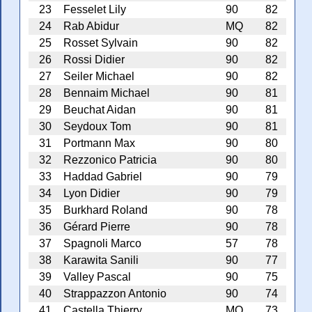
23
Fesselet Lily
90
82
24
Rab Abidur
MQ
82
25
Rosset Sylvain
90
82
26
Rossi Didier
90
82
27
Seiler Michael
90
82
28
Bennaim Michael
90
81
29
Beuchat Aidan
90
81
30
Seydoux Tom
90
81
31
Portmann Max
90
80
32
Rezzonico Patricia
90
80
33
Haddad Gabriel
90
79
34
Lyon Didier
90
79
35
Burkhard Roland
90
78
36
Gérard Pierre
90
78
37
Spagnoli Marco
57
78
38
Karawita Sanili
90
77
39
Valley Pascal
90
75
40
Strappazzon Antonio
90
74
41
Castella Thierry
MQ
73