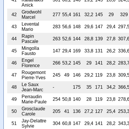
Anick
Grodwohl
42
277
55,4
161
32,2
145
29
329
Marcel
Levental
43
283
56,6
148
29,6
147
29,4
297,
Mario
Rapin
44
263
52,6
144
28,8
139
27,8
307,
Pascale
Mingolla
45
147
29,4
169
33,8
131
26,2
336,
Fausto
Engel
46
266
53,2
145
29
141
28,2
283,
Florence
Rougemont
47
245
49
146
29,2
119
23,8
309,
Pierre-Yves
Le Saux
48
-
175
35
171
34,2
366,
Jean-Marc
Perraudin
49
254
50,8
140
28
119
23,8
278,
Marie-Paule
Grosclaude
50
205
41
136
27,2
127
25,4
253,
Carole
Jay-Delattre
51
304
60,8
147
29,4
141
28,2
343,
Sylvie