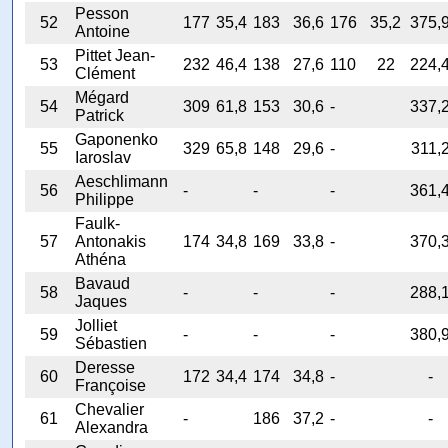
Pesson
52
177
35,4
183
36,6
176
35,2
375,
Antoine
Pittet Jean-
53
232
46,4
138
27,6
110
22
224,
Clément
Mégard
54
309
61,8
153
30,6
-
337,
Patrick
Gaponenko
55
329
65,8
148
29,6
-
311,
Iaroslav
Aeschlimann
56
-
-
-
361,
Philippe
Faulk-
57
Antonakis
174
34,8
169
33,8
-
370,
Athéna
Bavaud
58
-
-
-
288,
Jaques
Jolliet
59
-
-
-
380,
Sébastien
Deresse
60
172
34,4
174
34,8
-
-
Françoise
Chevalier
61
-
186
37,2
-
-
Alexandra