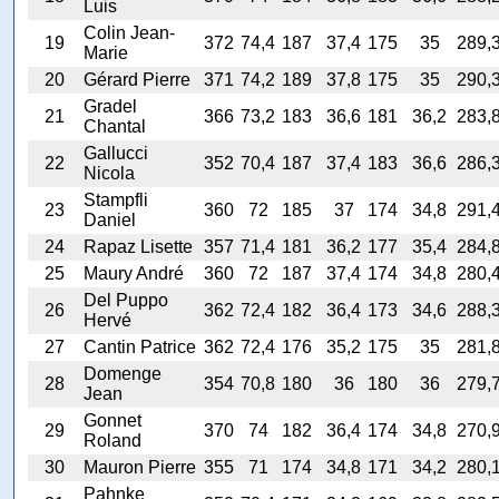
Luis
Colin Jean-
19
372
74,4
187
37,4
175
35
289,
Marie
20
Gérard Pierre
371
74,2
189
37,8
175
35
290,
Gradel
21
366
73,2
183
36,6
181
36,2
283,
Chantal
Gallucci
22
352
70,4
187
37,4
183
36,6
286,
Nicola
Stampfli
23
360
72
185
37
174
34,8
291,
Daniel
24
Rapaz Lisette
357
71,4
181
36,2
177
35,4
284,
25
Maury André
360
72
187
37,4
174
34,8
280,
Del Puppo
26
362
72,4
182
36,4
173
34,6
288,
Hervé
27
Cantin Patrice
362
72,4
176
35,2
175
35
281,
Domenge
28
354
70,8
180
36
180
36
279,
Jean
Gonnet
29
370
74
182
36,4
174
34,8
270,
Roland
30
Mauron Pierre
355
71
174
34,8
171
34,2
280,
Pahnke