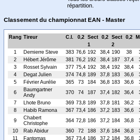
répartition.
Classement du championnat EAN - Master
Rang
Tireur
C.I.
0,2
Sect
0,2
Sect
0,2
M
1
2
1
Demierre Steve
383
76,6
192
38,4
190
38
2
Hébert Jérôme
381
76,2
192
38,4
187
37,4
3
Rosset Sylvain
377
75,4
192
38,4
192
38,4
4
Degat Julien
374
74,8
189
37,8
183
36,6
5
Février Aurélie
365
73
184
36,8
183
36,6
Baumgartner
6
370
74
187
37,4
182
36,4
Andy
7
Lhote Bruno
369
73,8
189
37,8
181
36,2
8
Habib Ramona
367
73,4
186
37,2
183
36,6
Chabert
9
364
72,8
186
37,2
184
36,8
Christophe
10
Rab Abidur
360
72
188
37,6
184
36,8
11
Fantomas
367
73,4
186
37,2
184
36,8