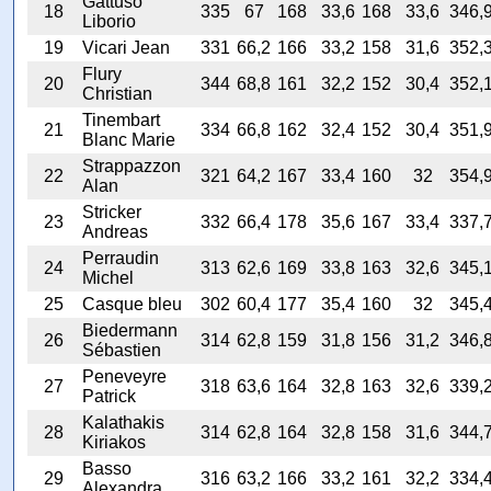
Gattuso
18
335
67
168
33,6
168
33,6
346,
Liborio
19
Vicari Jean
331
66,2
166
33,2
158
31,6
352,
Flury
20
344
68,8
161
32,2
152
30,4
352,
Christian
Tinembart
21
334
66,8
162
32,4
152
30,4
351,
Blanc Marie
Strappazzon
22
321
64,2
167
33,4
160
32
354,
Alan
Stricker
23
332
66,4
178
35,6
167
33,4
337,
Andreas
Perraudin
24
313
62,6
169
33,8
163
32,6
345,
Michel
25
Casque bleu
302
60,4
177
35,4
160
32
345,
Biedermann
26
314
62,8
159
31,8
156
31,2
346,
Sébastien
Peneveyre
27
318
63,6
164
32,8
163
32,6
339,
Patrick
Kalathakis
28
314
62,8
164
32,8
158
31,6
344,
Kiriakos
Basso
29
316
63,2
166
33,2
161
32,2
334,
Alexandra