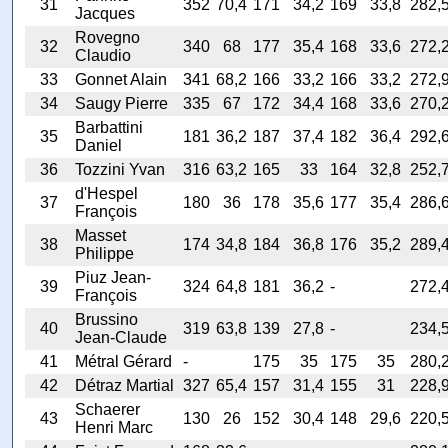
31
352
70,4
171
34,2
169
33,8
282,
Jacques
Rovegno
32
340
68
177
35,4
168
33,6
272,
Claudio
33
Gonnet Alain
341
68,2
166
33,2
166
33,2
272,
34
Saugy Pierre
335
67
172
34,4
168
33,6
270,
Barbattini
35
181
36,2
187
37,4
182
36,4
292,
Daniel
36
Tozzini Yvan
316
63,2
165
33
164
32,8
252,
d'Hespel
37
180
36
178
35,6
177
35,4
286,
François
Masset
38
174
34,8
184
36,8
176
35,2
289,
Philippe
Piuz Jean-
39
324
64,8
181
36,2
-
272,
François
Brussino
40
319
63,8
139
27,8
-
234,
Jean-Claude
41
Métral Gérard
-
175
35
175
35
280,
42
Détraz Martial
327
65,4
157
31,4
155
31
228,
Schaerer
43
130
26
152
30,4
148
29,6
220,
Henri Marc