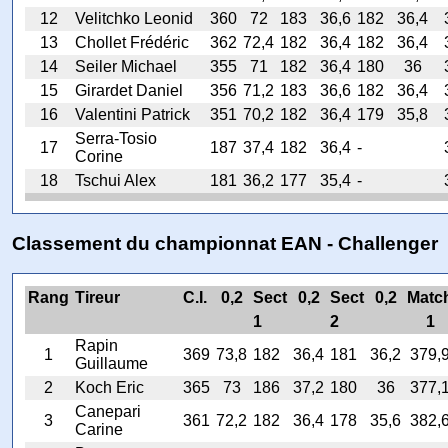
12
Velitchko Leonid
360
72
183
36,6
182
36,4
13
Chollet Frédéric
362
72,4
182
36,4
182
36,4
14
Seiler Michael
355
71
182
36,4
180
36
15
Girardet Daniel
356
71,2
183
36,6
182
36,4
16
Valentini Patrick
351
70,2
182
36,4
179
35,8
Serra-Tosio
17
187
37,4
182
36,4
-
Corine
18
Tschui Alex
181
36,2
177
35,4
-
Classement du championnat EAN - Challenger
Rang
Tireur
C.I.
0,2
Sect
0,2
Sect
0,2
Matc
1
2
1
Rapin
1
369
73,8
182
36,4
181
36,2
379,
Guillaume
2
Koch Eric
365
73
186
37,2
180
36
377,
Canepari
3
361
72,2
182
36,4
178
35,6
382,
Carine