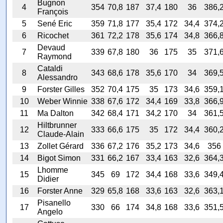
Bugnon
4
354
70,8
187
37,4
180
36
386,
François
5
Sené Eric
359
71,8
177
35,4
172
34,4
374,
6
Ricochet
361
72,2
178
35,6
174
34,8
366,
Devaud
7
339
67,8
180
36
175
35
371,
Raymond
Cataldi
8
343
68,6
178
35,6
170
34
369,
Alessandro
9
Forster Gilles
352
70,4
175
35
173
34,6
359,
10
Weber Winnie
338
67,6
172
34,4
169
33,8
366,
11
Ma Dalton
342
68,4
171
34,2
170
34
361,
Hiltbrunner
12
333
66,6
175
35
172
34,4
360,
Claude-Alain
13
Zollet Gérard
336
67,2
176
35,2
173
34,6
356
14
Bigot Simon
331
66,2
167
33,4
163
32,6
364,
Lhomme
15
345
69
172
34,4
168
33,6
349,
Didier
16
Forster Anne
329
65,8
168
33,6
163
32,6
363,
Pisanello
17
330
66
174
34,8
168
33,6
351,
Angelo