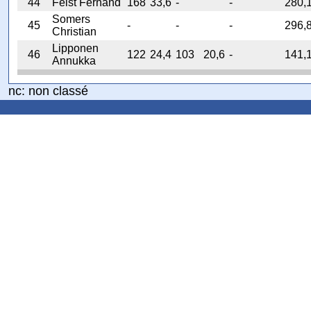
44
Feist Fernand
168
33,6
-
-
280,
Somers
45
-
-
-
296,
Christian
Lipponen
46
122
24,4
103
20,6
-
141,
Annukka
nc: non classé