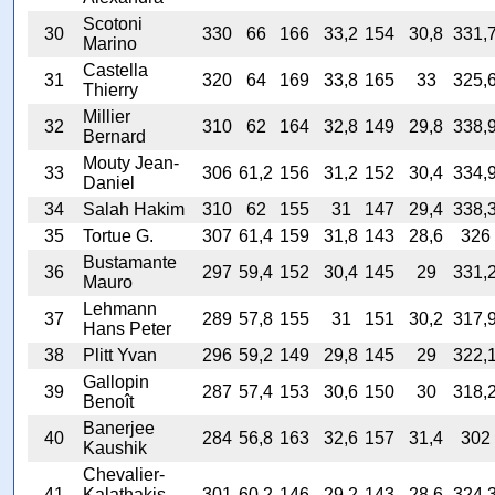
Scotoni
30
330
66
166
33,2
154
30,8
331,
Marino
Castella
31
320
64
169
33,8
165
33
325,
Thierry
Millier
32
310
62
164
32,8
149
29,8
338,
Bernard
Mouty Jean-
33
306
61,2
156
31,2
152
30,4
334,
Daniel
34
Salah Hakim
310
62
155
31
147
29,4
338,
35
Tortue G.
307
61,4
159
31,8
143
28,6
326
Bustamante
36
297
59,4
152
30,4
145
29
331,
Mauro
Lehmann
37
289
57,8
155
31
151
30,2
317,
Hans Peter
38
Plitt Yvan
296
59,2
149
29,8
145
29
322,
Gallopin
39
287
57,4
153
30,6
150
30
318,
Benoît
Banerjee
40
284
56,8
163
32,6
157
31,4
302
Kaushik
Chevalier-
41
Kalathakis
301
60,2
146
29,2
143
28,6
324,