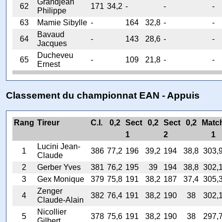
Grandjean
62
171
34,2
-
-
-
Philippe
63
Mamie Sibylle
-
164
32,8
-
-
Bavaud
64
-
143
28,6
-
-
Jacques
Ducheveu
65
-
109
21,8
-
-
Ernest
Classement du championnat EAN - Appuis
Rang
Tireur
C.I.
0,2
Sect
0,2
Sect
0,2
Matc
1
2
1
Lucini Jean-
1
386
77,2
196
39,2
194
38,8
303,
Claude
2
Gerber Yves
381
76,2
195
39
194
38,8
302,
3
Gex Monique
379
75,8
191
38,2
187
37,4
305,
Zenger
4
382
76,4
191
38,2
190
38
302,
Claude-Alain
Nicollier
5
378
75,6
191
38,2
190
38
297,
Gilbert