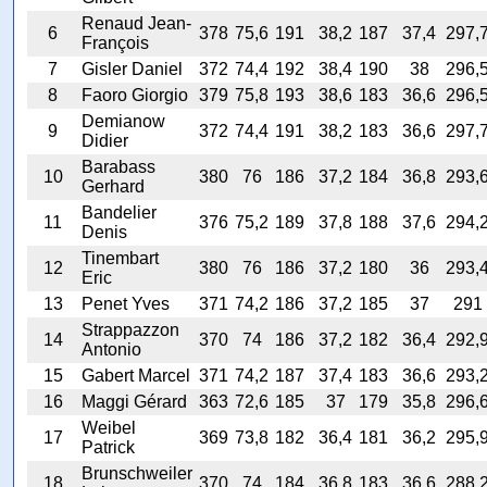
Renaud Jean-
6
378
75,6
191
38,2
187
37,4
297,
François
7
Gisler Daniel
372
74,4
192
38,4
190
38
296,
8
Faoro Giorgio
379
75,8
193
38,6
183
36,6
296,
Demianow
9
372
74,4
191
38,2
183
36,6
297,
Didier
Barabass
10
380
76
186
37,2
184
36,8
293,
Gerhard
Bandelier
11
376
75,2
189
37,8
188
37,6
294,
Denis
Tinembart
12
380
76
186
37,2
180
36
293,
Eric
13
Penet Yves
371
74,2
186
37,2
185
37
291
Strappazzon
14
370
74
186
37,2
182
36,4
292,
Antonio
15
Gabert Marcel
371
74,2
187
37,4
183
36,6
293,
16
Maggi Gérard
363
72,6
185
37
179
35,8
296,
Weibel
17
369
73,8
182
36,4
181
36,2
295,
Patrick
Brunschweiler
18
370
74
184
36,8
183
36,6
288,