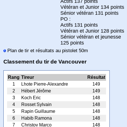
Actifs 137 points
Vétéran et Junior 134 points
Sénior vétéran 131 points
PO :
Actifs 131 points
Vétéran et Junior 128 points
Sénior vétéran et jeunesse
125 points
Plan de tir et résultats au pistolet 50m
Classement du tir de Vancouver
Rang
Tireur
Résultat
1
Lhote Pierre-Alexandre
149
2
Hébert Jérôme
149
3
Koch Eric
148
4
Rosset Sylvain
148
5
Rapin Guillaume
148
6
Habib Ramona
148
7
Christov Marco
148