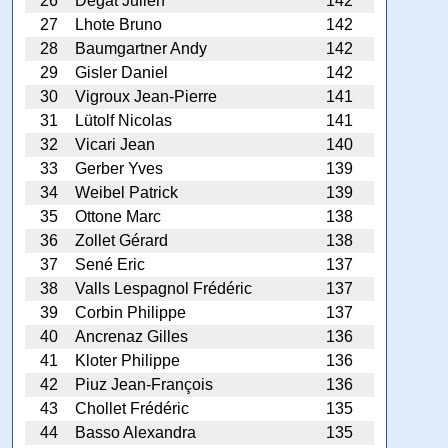
26
Degat Julien
142
27
Lhote Bruno
142
28
Baumgartner Andy
142
29
Gisler Daniel
142
30
Vigroux Jean-Pierre
141
31
Lütolf Nicolas
141
32
Vicari Jean
140
33
Gerber Yves
139
34
Weibel Patrick
139
35
Ottone Marc
138
36
Zollet Gérard
138
37
Sené Eric
137
38
Valls Lespagnol Frédéric
137
39
Corbin Philippe
137
40
Ancrenaz Gilles
136
41
Kloter Philippe
136
42
Piuz Jean-François
136
43
Chollet Frédéric
135
44
Basso Alexandra
135