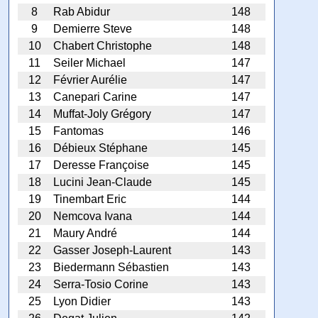
8
Rab Abidur
148
9
Demierre Steve
148
10
Chabert Christophe
148
11
Seiler Michael
147
12
Février Aurélie
147
13
Canepari Carine
147
14
Muffat-Joly Grégory
147
15
Fantomas
146
16
Débieux Stéphane
145
17
Deresse Françoise
145
18
Lucini Jean-Claude
145
19
Tinembart Eric
144
20
Nemcova Ivana
144
21
Maury André
144
22
Gasser Joseph-Laurent
143
23
Biedermann Sébastien
143
24
Serra-Tosio Corine
143
25
Lyon Didier
143