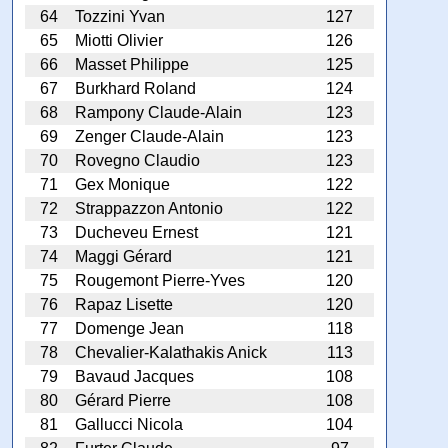
64
Tozzini Yvan
127
65
Miotti Olivier
126
66
Masset Philippe
125
67
Burkhard Roland
124
68
Rampony Claude-Alain
123
69
Zenger Claude-Alain
123
70
Rovegno Claudio
123
71
Gex Monique
122
72
Strappazzon Antonio
122
73
Ducheveu Ernest
121
74
Maggi Gérard
121
75
Rougemont Pierre-Yves
120
76
Rapaz Lisette
120
77
Domenge Jean
118
78
Chevalier-Kalathakis Anick
113
79
Bavaud Jacques
108
80
Gérard Pierre
108
81
Gallucci Nicola
104