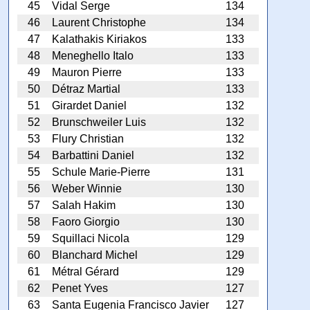
45
Vidal Serge
134
46
Laurent Christophe
134
47
Kalathakis Kiriakos
133
48
Meneghello Italo
133
49
Mauron Pierre
133
50
Détraz Martial
133
51
Girardet Daniel
132
52
Brunschweiler Luis
132
53
Flury Christian
132
54
Barbattini Daniel
132
55
Schule Marie-Pierre
131
56
Weber Winnie
130
57
Salah Hakim
130
58
Faoro Giorgio
130
59
Squillaci Nicola
129
60
Blanchard Michel
129
61
Métral Gérard
129
62
Penet Yves
127
63
Santa Eugenia Francisco Javier
127