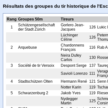
Résultats des groupes du tir historique de l'Es
Rang
Groupes 50m
Tireurs
Schützengesellschaft
Gorlero Jean-
1
126
Lukic
der Stadt Zürich
Jacques
Lüchinger
Peter
126
Céline
Thom
Chardonnens
2
Arquebuse
116
Rab A
François
Neira Dufey
130
Rosse
Carlos
3
Société de tir Versoix
Despont Serge
137
Taureg
Verag
Savioli Lorenzo
111
Franç
4
Stadtschützen Olten
Hermann René
121
Senn 
Notter Karin
119
Tscha
5
Schwarzenburg 2
Jakob Yves
119
Riese
Nydegger
Schmu
125
Martin
Corsi