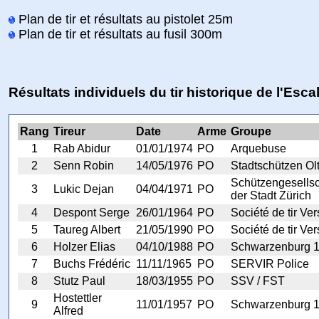
Plan de tir et résultats au pistolet 25m
Plan de tir et résultats au fusil 300m
Résultats individuels du tir historique de l'Esca
Rang
Tireur
Date
Arme
Groupe
1
Rab Abidur
01/01/1974
PO
Arquebuse
2
Senn Robin
14/05/1976
PO
Stadtschützen Ol
Schützengesellsc
3
Lukic Dejan
04/04/1971
PO
der Stadt Zürich
4
Despont Serge
26/01/1964
PO
Société de tir Ver
5
Taureg Albert
21/05/1990
PO
Société de tir Ver
6
Holzer Elias
04/10/1988
PO
Schwarzenburg 
7
Buchs Frédéric
11/11/1965
PO
SERVIR Police
8
Stutz Paul
18/03/1955
PO
SSV / FST
Hostettler
9
11/01/1957
PO
Schwarzenburg 
Alfred