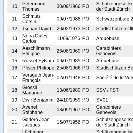
Petermann
Schützengesellsc
10
30/09/1966
PO
Thomas
der Stadt Zürich
Schmutz
11
09/07/1988
PO
Schwarzenburg 
Corsin
12
Tschan David
20/02/1973
PO
Stadtschützen Ol
Neira Dufey
13
11/09/1976
PO
Arquebuse
Carlos
Aeschlimann
Carabiniers
14
26/08/1960
PO
Philippe
Genevois
15
Rosset Sylvain
09/07/1985
PO
Arquebuse
16
Pfister Philippe
25/08/1966
PO
Stadtschützen Be
Veraguth Jean-
17
02/01/1948
PO
Société de tir Ver
François
Grössli
18
13/06/1980
PO
SSV / FST
Marianne
19
Dwir Benjamin
24/10/1959
PO
SV01
Avenel
Carabiniers
20
08/09/1967
PO
Stéphane
Genevois
Gorlero Jean-
Schützengesellsc
21
15/07/1956
PO
Jacques
der Stadt Zürich
Lüchinger
Schützengesellsc