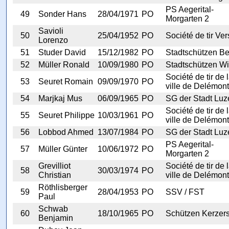
PS Aegerital-
49
Sonder Hans
28/04/1971
PO
Morgarten 2
Savioli
50
25/04/1952
PO
Société de tir Ver
Lorenzo
51
Studer David
15/12/1982
PO
Stadtschützen Be
52
Müller Ronald
10/09/1980
PO
Stadtschützen Wi
Société de tir de 
53
Seuret Romain
09/09/1970
PO
ville de Delémont
54
Marjkaj Mus
06/09/1965
PO
SG der Stadt Luz
Société de tir de 
55
Seuret Philippe
10/03/1961
PO
ville de Delémont
56
Lobbod Ahmed
13/07/1984
PO
SG der Stadt Luz
PS Aegerital-
57
Müller Günter
10/06/1972
PO
Morgarten 2
Grevilliot
Société de tir de 
58
30/03/1974
PO
Christian
ville de Delémont
Röthlisberger
59
28/04/1953
PO
SSV / FST
Paul
Schwab
60
18/10/1965
PO
Schützen Kerzer
Benjamin