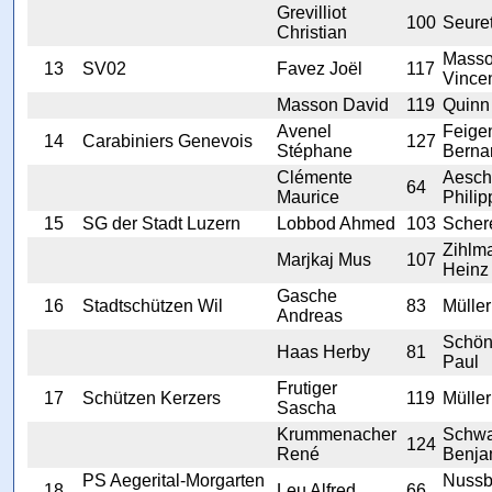
Grevilliot
100
Seure
Christian
Mass
13
SV02
Favez Joël
117
Vince
Masson David
119
Quinn
Avenel
Feige
14
Carabiniers Genevois
127
Stéphane
Berna
Clémente
Aesch
64
Maurice
Philip
15
SG der Stadt Luzern
Lobbod Ahmed
103
Scher
Zihlm
Marjkaj Mus
107
Heinz
Gasche
16
Stadtschützen Wil
83
Mülle
Andreas
Schön
Haas Herby
81
Paul
Frutiger
17
Schützen Kerzers
119
Mülle
Sascha
Krummenacher
Schw
124
René
Benja
PS Aegerital-Morgarten
Nuss
18
Leu Alfred
66