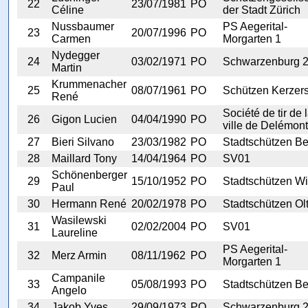
22
23/07/1981
PO
Céline
der Stadt Zürich
Nussbaumer
PS Aegerital-
23
20/07/1996
PO
Carmen
Morgarten 1
Nydegger
24
03/02/1971
PO
Schwarzenburg 
Martin
Krummenacher
25
08/07/1961
PO
Schützen Kerzer
René
Société de tir de 
26
Gigon Lucien
04/04/1990
PO
ville de Delémont
27
Bieri Silvano
23/03/1982
PO
Stadtschützen Be
28
Maillard Tony
14/04/1964
PO
SV01
Schönenberger
29
15/10/1952
PO
Stadtschützen Wi
Paul
30
Hermann René
20/02/1978
PO
Stadtschützen Ol
Wasilewski
31
02/02/2004
PO
SV01
Laureline
PS Aegerital-
32
Merz Armin
08/11/1962
PO
Morgarten 1
Campanile
33
05/08/1993
PO
Stadtschützen Be
Angelo
34
Jakob Yves
29/09/1973
PO
Schwarzenburg 