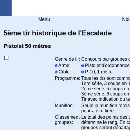
Arquebuse Genève
Menu
Nou
5ème tir historique de l'Escalade
Pistolet 50 mètres
Genre de tir:
Concours par groupes de
Arme:
Pistolet d'ordonnance
Cible:
P-10, 1 mètre
Programme:
Tous les tirs sont com
1ère série, 3 coups en 
2ème série, 6 coups en
3ème série, 6 coups en
Tir avec indication du t
Munition:
Seule la munition remis
pourra être tirée.
Classement
Le total des points des 
groupes:
détermine le rang. En ca
groupes seront départa