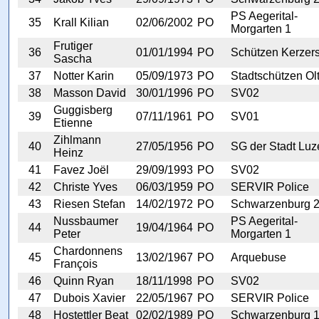
PS Aegerital-
35
Krall Kilian
02/06/2002
PO
Morgarten 1
Frutiger
36
01/01/1994
PO
Schützen Kerzer
Sascha
37
Notter Karin
05/09/1973
PO
Stadtschützen Ol
38
Masson David
30/01/1996
PO
SV02
Guggisberg
39
07/11/1961
PO
SV01
Etienne
Zihlmann
40
27/05/1956
PO
SG der Stadt Luz
Heinz
41
Favez Joël
29/09/1993
PO
SV02
42
Christe Yves
06/03/1959
PO
SERVIR Police
43
Riesen Stefan
14/02/1972
PO
Schwarzenburg 
Nussbaumer
PS Aegerital-
44
19/04/1964
PO
Peter
Morgarten 1
Chardonnens
45
13/02/1967
PO
Arquebuse
François
46
Quinn Ryan
18/11/1998
PO
SV02
47
Dubois Xavier
22/05/1967
PO
SERVIR Police
48
Hostettler Beat
02/02/1989
PO
Schwarzenburg 