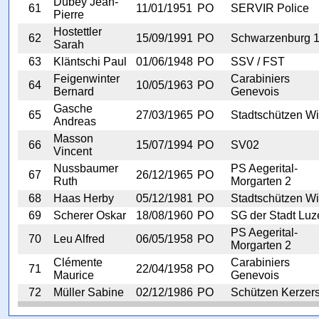
Dubey Jean-
61
11/01/1951
PO
SERVIR Police
Pierre
Hostettler
62
15/09/1991
PO
Schwarzenburg 
Sarah
63
Kläntschi Paul
01/06/1948
PO
SSV / FST
Feigenwinter
Carabiniers
64
10/05/1963
PO
Bernard
Genevois
Gasche
65
27/03/1965
PO
Stadtschützen Wi
Andreas
Masson
66
15/07/1994
PO
SV02
Vincent
Nussbaumer
PS Aegerital-
67
26/12/1965
PO
Ruth
Morgarten 2
68
Haas Herby
05/12/1981
PO
Stadtschützen Wi
69
Scherer Oskar
18/08/1960
PO
SG der Stadt Luz
PS Aegerital-
70
Leu Alfred
06/05/1958
PO
Morgarten 2
Clémente
Carabiniers
71
22/04/1958
PO
Maurice
Genevois
72
Müller Sabine
02/12/1986
PO
Schützen Kerzer