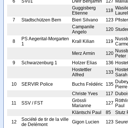
6
SV01
Dwir Benjamin
127
Mailla
Guggisberg
Wasil
118
Etienne
Laurel
7
Stadtschützen Bern
Bieri Silvano
123
Pfiste
Campanile
120
Stude
Angelo
PS Aegerital-Morgarten
Nuss
8
Krall Kilian
119
1
Carm
Nuss
Merz Armin
120
Peter
9
Schwarzenburg 1
Holzer Elias
136
Hostet
Hostettler
Hostet
133
Alfred
Sarah
Dubey
10
SERVIR Police
Buchs Frédéric
135
Pierre
Christe Yves
117
Duboi
Grössli
Röthli
11
SSV / FST
127
Marianne
Paul
Kläntschi Paul
85
Stutz 
Société de tir de la ville
12
Gigon Lucien
123
Seuret
de Delémont