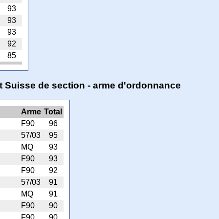
93
93
93
92
85
 Suisse de section - arme d'ordonnance
Arme
Total
F90
96
57/03
95
MQ
93
F90
93
F90
92
57/03
91
MQ
91
F90
90
F90
90