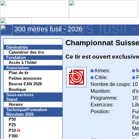
300 mètres fusil 
300 mètres fusil - 2026
Championnat Suisse 
Nouvelles
Généralités
Calendrier des tirs
Ce tir est ouvert exclus
Fondation
Accès à l'hôtel
Association
Armes:
M
Plan de tir
Cible:
P
Petites annonces
Nombre de coups:
10
Bourse EAN 2026
Boutique
Munition:
d'
Sous-sections
Programme:
10 
Stand
Exercices:
Lib
Horaire
Technique/Formation
Position:
Fus
Résultats 2026
Fus
P50
Fus
P25
Mo
P10
Les
F300