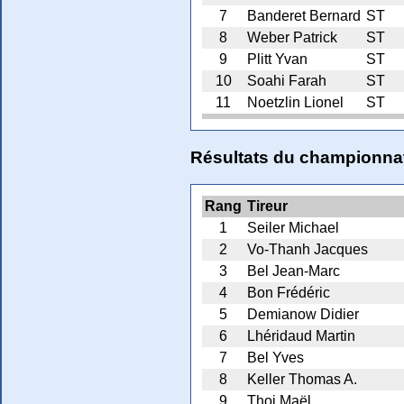
7
Banderet Bernard
ST
8
Weber Patrick
ST
9
Plitt Yvan
ST
10
Soahi Farah
ST
11
Noetzlin Lionel
ST
Résultats du championnat
Rang
Tireur
1
Seiler Michael
2
Vo-Thanh Jacques
3
Bel Jean-Marc
4
Bon Frédéric
5
Demianow Didier
6
Lhéridaud Martin
7
Bel Yves
8
Keller Thomas A.
9
Thoi Maël