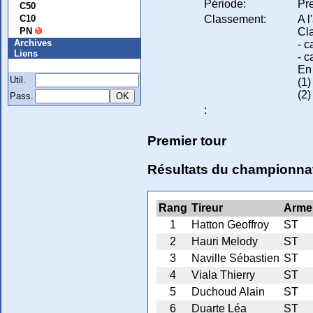
Période:
Pre
C50
Classement:
A l
C10
Cl
PN
Archives
- c
Liens
- 
Membre
En 
Util.
(1)
(2)
Pass.
:
Premier tour
Résultats du championnat
Rang
Tireur
Arme
1
Hatton Geoffroy
ST
2
Hauri Melody
ST
3
Naville Sébastien
ST
4
Viala Thierry
ST
5
Duchoud Alain
ST
6
Duarte Léa
ST