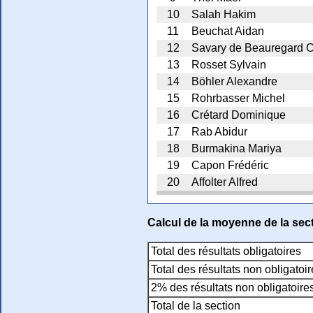
10
Salah Hakim
11
Beuchat Aidan
12
Savary de Beauregard C
13
Rosset Sylvain
14
Böhler Alexandre
15
Rohrbasser Michel
16
Crétard Dominique
17
Rab Abidur
18
Burmakina Mariya
19
Capon Frédéric
20
Affolter Alfred
Calcul de la moyenne de la sect
Total des résultats obligatoires
Total des résultats non obligatoi
2% des résultats non obligatoire
Total de la section