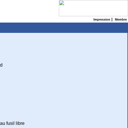
|
Impression
Membre
rd
u fusil libre