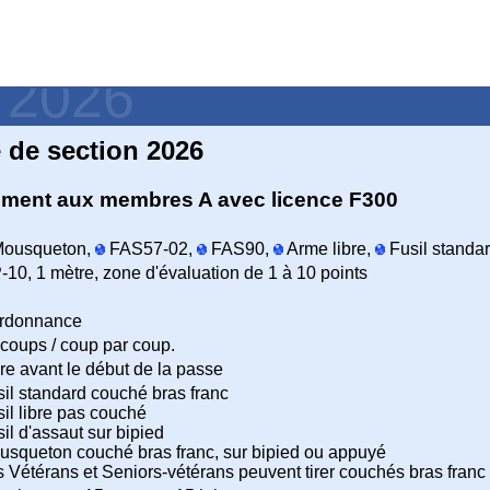
- 2026
de section 2026
ivement aux membres A avec licence F300
ousqueton,
FAS57-02,
FAS90,
Arme libre,
Fusil standa
-10, 1 mètre, zone d'évaluation de 1 à 10 points
ordonnance
coups / coup par coup.
re avant le début de la passe
il standard couché bras franc
il libre pas couché
il d'assaut sur bipied
usqueton couché bras franc, sur bipied ou appuyé
 Vétérans et Seniors-vétérans peuvent tirer couchés bras franc a