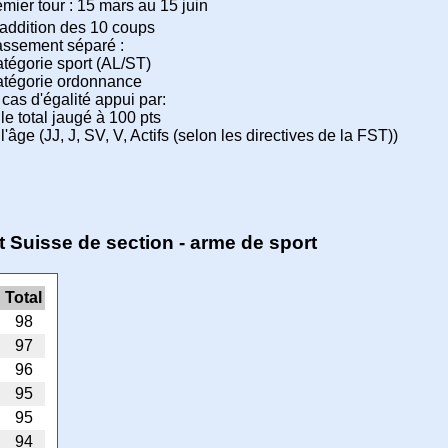
mier tour : 15 mars au 15 juin
'addition des 10 coups
assement séparé :
atégorie sport (AL/ST)
catégorie ordonnance
cas d'égalité appui par:
 le total jaugé à 100 pts
 l'âge (JJ, J, SV, V, Actifs (selon les directives de la FST))
 Suisse de section - arme de sport
Total
98
97
96
95
95
94