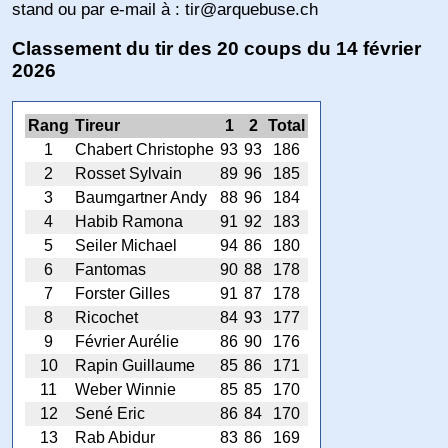
stand ou par e-mail à : tir@arquebuse.ch
Classement du tir des 20 coups du 14 février
2026
Rang
Tireur
1
2
Total
1
Chabert Christophe
93
93
186
2
Rosset Sylvain
89
96
185
3
Baumgartner Andy
88
96
184
4
Habib Ramona
91
92
183
5
Seiler Michael
94
86
180
6
Fantomas
90
88
178
7
Forster Gilles
91
87
178
8
Ricochet
84
93
177
9
Février Aurélie
86
90
176
10
Rapin Guillaume
85
86
171
11
Weber Winnie
85
85
170
12
Sené Eric
86
84
170
13
Rab Abidur
83
86
169