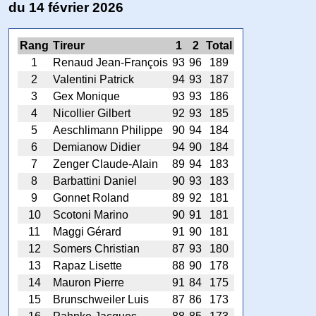
du 14 février 2026
Rang
Tireur
1
2
Total
1
Renaud Jean-François
93
96
189
2
Valentini Patrick
94
93
187
3
Gex Monique
93
93
186
4
Nicollier Gilbert
92
93
185
5
Aeschlimann Philippe
90
94
184
6
Demianow Didier
94
90
184
7
Zenger Claude-Alain
89
94
183
8
Barbattini Daniel
90
93
183
9
Gonnet Roland
89
92
181
10
Scotoni Marino
90
91
181
11
Maggi Gérard
91
90
181
12
Somers Christian
87
93
180
13
Rapaz Lisette
88
90
178
14
Mauron Pierre
91
84
175
15
Brunschweiler Luis
87
86
173