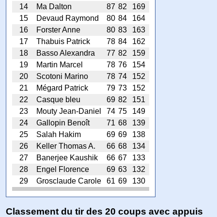
14
Ma Dalton
87
82
169
15
Devaud Raymond
80
84
164
16
Forster Anne
80
83
163
17
Thabuis Patrick
78
84
162
18
Basso Alexandra
77
82
159
19
Martin Marcel
78
76
154
20
Scotoni Marino
78
74
152
21
Mégard Patrick
79
73
152
22
Casque bleu
69
82
151
23
Mouty Jean-Daniel
74
75
149
24
Gallopin Benoît
71
68
139
25
Salah Hakim
69
69
138
26
Keller Thomas A.
66
68
134
27
Banerjee Kaushik
66
67
133
28
Engel Florence
69
63
132
29
Grosclaude Carole
61
69
130
Classement du tir des 20 coups avec appuis