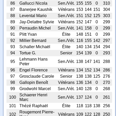
86
Gallucci Nicola
Sen./Vét.
155
155
0
310
87
Banerjee Kaushik
Vétérans
153
144
151
304
88
Levental Mario
Sen./Vét.
151
152
125
303
89
Jay-Delattre Sylvie
Vétérans
152
147
0
299
90
Perraudin Michel
Sen./Vét.
141
158
0
299
91
Plitt Yvan
Élite
148
151
0
299
92
Millier Bernard
Sen./Vét.
116
155
142
297
93
Schaller Michaël
Élite
140
134
154
294
94
Tortue G.
Senior
154
139
0
293
Lehmann Hans
95
Sen./Vét.
138
147
141
288
Peter
96
Engel Florence
Vétérans
134
152
134
286
97
Grosclaude Carole
Senior
138
138
125
276
98
Gallopin Benoît
Vétérans
136
134
0
270
99
Grodwohl Marcel
Sen./Vét.
140
128
0
268
Schaerer Henri
100
Sen./Vét.
137
124
0
261
Marc
101
Thézé Raphaël
Élite
118
118
138
256
Rougemont Pierre-
102
Vétérans
109
122
128
250