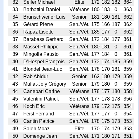
32
Seiler Michael
Élite
172
182
182
364
33
Barbattini Daniel
Vétérans
180
183
0
363
34
Brunschweiler Luis
Senior
181
180
181
362
35
Gérard Pierre
Sen./Vét.
175
166
187
362
36
Rapaz Lisette
Sen./Vét.
185
177
0
362
37
Barabass Gerhard
Sen./Vét.
172
184
177
361
38
Masset Philippe
Sen./Vét.
180
181
0
361
39
Mingolla Fausto
Sen./Vét.
177
184
0
361
40
D’Hespel François
Sen./Vét.
173
174
185
359
41
Blondel Jean-Luc
Sen./Vét.
178
170
181
359
42
Rab Abidur
Senior
162
180
179
359
43
Muffat-Joly Grégory
Senior
179
180
0
359
44
Canepari Carine
Vétérans
178
177
180
358
45
Valentini Patrick
Sen./Vét.
177
178
178
356
46
Koch Eric
Vétérans
179
172
175
354
47
Feist Fernand
Sen./Vét.
177
177
0
354
48
Cantin Patrice
Sen./Vét.
178
175
173
353
49
Saleh Moaz
Élite
170
174
179
353
50
Domenge Jean
Sen./Vét.
171
180
171
351