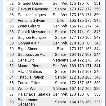
51
Girardet Daniel
Sen./Vét.
175
176
0
351
52
Devaud Raymond
Senior
173
177
172
350
53
Pahnke Jacques
Sen./Vét.
173
166
177
350
54
Fontana Sylvain
Élite
165
175
173
348
55
Zollet Gérard
Sen./Vét.
156
171
177
348
56
Cataldi Alessandro
Senior
174
174
0
348
57
Bugnon François
Senior
177
170
166
347
58
Gonnet Alain
Sen./Vét.
178
168
0
346
59
Bigot Simon
Élite
173
171
168
344
60
Strappazzon Alan
Senior
164
177
167
344
61
Sené Eric
Vétérans
169
172
170
342
62
Mauron Pierre
Sen./Vét.
169
170
171
341
63
Allard Mathias
Senior
164
173
167
340
64
Thabuis Patrick
Senior
172
160
168
340
65
Forster Gilles
Senior
172
167
163
339
66
Weber Winnie
Vétérans
167
167
169
336
67
Kalathakis Kiriakos
Sen./Vét.
173
163
0
336
Biedermann
68
Senior
164
166
169
335
Sébastien