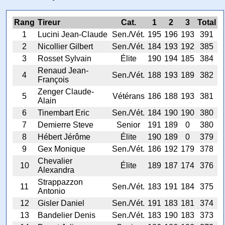
Rang
Tireur
Cat.
1
2
3
Total
1
Lucini Jean-Claude
Sen./Vét.
195
196
193
391
2
Nicollier Gilbert
Sen./Vét.
184
193
192
385
3
Rosset Sylvain
Élite
190
194
185
384
Renaud Jean-
4
Sen./Vét.
188
193
189
382
François
Zenger Claude-
5
Vétérans
186
188
193
381
Alain
6
Tinembart Eric
Sen./Vét.
184
190
190
380
7
Demierre Steve
Senior
191
189
0
380
8
Hébert Jérôme
Élite
190
189
0
379
9
Gex Monique
Sen./Vét.
186
192
179
378
Chevalier
10
Élite
189
187
174
376
Alexandra
Strappazzon
11
Sen./Vét.
183
191
184
375
Antonio
12
Gisler Daniel
Sen./Vét.
191
183
181
374
13
Bandelier Denis
Sen./Vét.
183
190
183
373