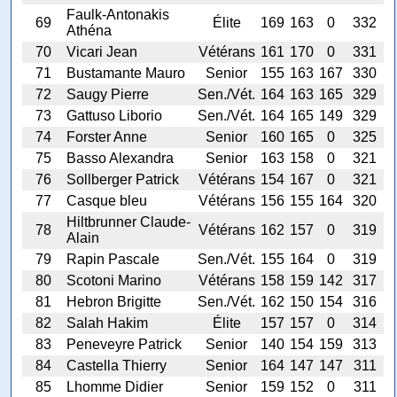
Faulk-Antonakis
69
Élite
169
163
0
332
Athéna
70
Vicari Jean
Vétérans
161
170
0
331
71
Bustamante Mauro
Senior
155
163
167
330
72
Saugy Pierre
Sen./Vét.
164
163
165
329
73
Gattuso Liborio
Sen./Vét.
164
165
149
329
74
Forster Anne
Senior
160
165
0
325
75
Basso Alexandra
Senior
163
158
0
321
76
Sollberger Patrick
Vétérans
154
167
0
321
77
Casque bleu
Vétérans
156
155
164
320
Hiltbrunner Claude-
78
Vétérans
162
157
0
319
Alain
79
Rapin Pascale
Sen./Vét.
155
164
0
319
80
Scotoni Marino
Vétérans
158
159
142
317
81
Hebron Brigitte
Sen./Vét.
162
150
154
316
82
Salah Hakim
Élite
157
157
0
314
83
Peneveyre Patrick
Senior
140
154
159
313
84
Castella Thierry
Senior
164
147
147
311
85
Lhomme Didier
Senior
159
152
0
311