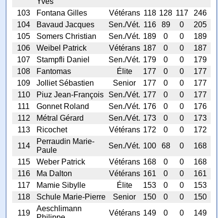
Yves
103
Fontana Gilles
Vétérans
118
128
117
246
104
Bavaud Jacques
Sen./Vét.
116
89
0
205
105
Somers Christian
Sen./Vét.
189
0
0
189
106
Weibel Patrick
Vétérans
187
0
0
187
107
Stampfli Daniel
Sen./Vét.
179
0
0
179
108
Fantomas
Élite
177
0
0
177
109
Jolliet Sébastien
Senior
177
0
0
177
110
Piuz Jean-François
Sen./Vét.
177
0
0
177
111
Gonnet Roland
Sen./Vét.
176
0
0
176
112
Métral Gérard
Sen./Vét.
173
0
0
173
113
Ricochet
Vétérans
172
0
0
172
Perraudin Marie-
114
Sen./Vét.
100
68
0
168
Paule
115
Weber Patrick
Vétérans
168
0
0
168
116
Ma Dalton
Vétérans
161
0
0
161
117
Mamie Sibylle
Élite
153
0
0
153
118
Schule Marie-Pierre
Senior
150
0
0
150
Aeschlimann
119
Vétérans
149
0
0
149
Philippe