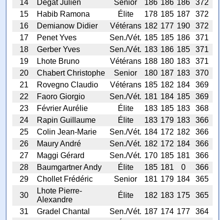
14
Degat Julien
Senior
186
186
186
372
15
Habib Ramona
Élite
178
185
187
372
16
Demianow Didier
Vétérans
182
177
190
372
17
Penet Yves
Sen./Vét.
185
185
186
371
18
Gerber Yves
Sen./Vét.
183
186
185
371
19
Lhote Bruno
Vétérans
188
180
183
371
20
Chabert Christophe
Senior
180
187
183
370
21
Rovegno Claudio
Vétérans
185
182
184
369
22
Faoro Giorgio
Sen./Vét.
181
184
185
369
23
Février Aurélie
Élite
183
185
183
368
24
Rapin Guillaume
Élite
183
179
183
366
25
Colin Jean-Marie
Sen./Vét.
184
172
182
366
26
Maury André
Sen./Vét.
182
172
184
366
27
Maggi Gérard
Sen./Vét.
170
185
181
366
28
Baumgartner Andy
Élite
185
181
0
366
29
Chollet Frédéric
Senior
181
179
184
365
Lhote Pierre-
30
Élite
182
183
175
365
Alexandre
31
Gradel Chantal
Sen./Vét.
187
174
177
364