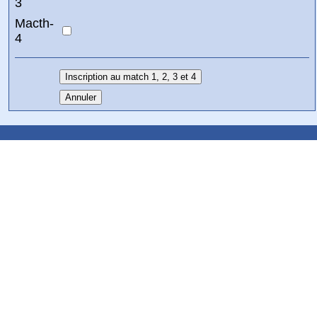
3
Macth-
4