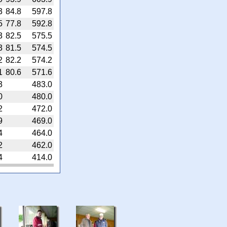
3
84.8
597.8
5
77.8
592.8
3
82.5
575.5
3
81.5
574.5
2
82.2
574.2
1
80.6
571.6
3
483.0
0
480.0
2
472.0
9
469.0
4
464.0
2
462.0
4
414.0