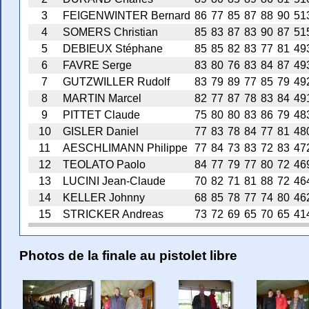
3
FEIGENWINTER Bernard
86
77
85
87
88
90
51
4
SOMERS Christian
85
83
87
83
90
87
51
5
DEBIEUX Stéphane
85
85
82
83
77
81
49
6
FAVRE Serge
83
80
76
83
84
87
49
7
GUTZWILLER Rudolf
83
79
89
77
85
79
49
8
MARTIN Marcel
82
77
87
78
83
84
49
9
PITTET Claude
75
80
80
83
86
79
48
10
GISLER Daniel
77
83
78
84
77
81
48
11
AESCHLIMANN Philippe
77
84
73
83
72
83
47
12
TEOLATO Paolo
84
77
79
77
80
72
46
13
LUCINI Jean-Claude
70
82
71
81
88
72
46
14
KELLER Johnny
68
85
78
77
74
80
46
15
STRICKER Andreas
73
72
69
65
70
65
41
Photos de la finale au pistolet libre