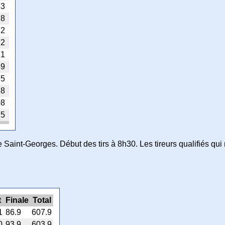
83
78
72
72
71
69
55
38
08
75
aint-Georges. Début des tirs à 8h30. Les tireurs qualifiés qui ne
t
Finale
Total
1
86.9
607.9
0
93.9
603.9