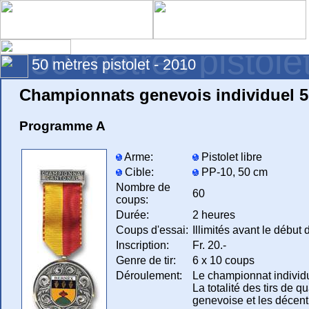
50 mètres pistole
50 mètres pistolet - 2010
Championnats genevois individuel 
Programme A
Arme:
Pistolet libre
Cible:
PP-10, 50 cm
Nombre de
60
coups:
Durée:
2 heures
Coups d'essai:
Illimités avant le début
Inscription:
Fr. 20.-
Genre de tir:
6 x 10 coups
Déroulement:
Le championnat individuel
La totalité des tirs de 
genevoise et les décent