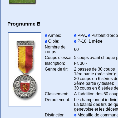
Programme B
Armes:
PPA,
Pistolet d'or
Cible:
P-10, 1 mètre
Nombre de
60
coups:
Coups d'essai:
5 coups avant chaque 
Inscription:
Fr. 30.-
Genre de tir:
2 passes de 30 coups
1ère partie (précision):
30 coups en 6 séries d
2ème partie (vitesse):
30 coups en 6 séries de
Classement:
A l'addition des 60 cou
Déroulement:
Le championnat individue
La totalité des tirs de
genevoise et les décent
Distinction:
Médaille de commune dès