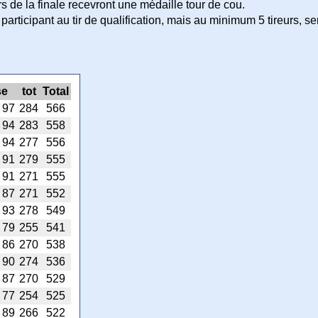
urs de la finale recevront une médaille tour de cou.
participant au tir de qualification, mais au minimum 5 tireurs, ser
se
tot
Total
97
284
566
94
283
558
94
277
556
91
279
555
91
271
555
87
271
552
93
278
549
79
255
541
86
270
538
90
274
536
87
270
529
77
254
525
89
266
522