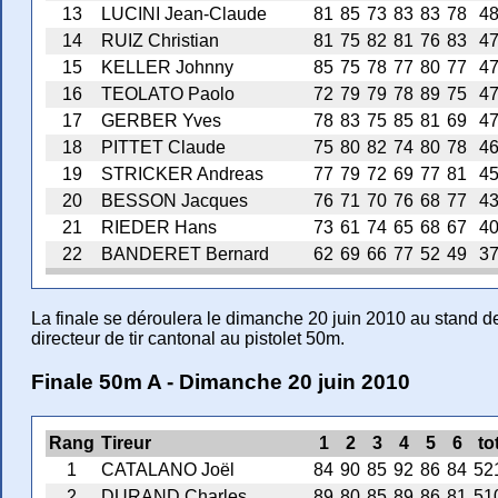
13
LUCINI Jean-Claude
81
85
73
83
83
78
4
14
RUIZ Christian
81
75
82
81
76
83
4
15
KELLER Johnny
85
75
78
77
80
77
4
16
TEOLATO Paolo
72
79
79
78
89
75
4
17
GERBER Yves
78
83
75
85
81
69
4
18
PITTET Claude
75
80
82
74
80
78
4
19
STRICKER Andreas
77
79
72
69
77
81
4
20
BESSON Jacques
76
71
70
76
68
77
4
21
RIEDER Hans
73
61
74
65
68
67
4
22
BANDERET Bernard
62
69
66
77
52
49
3
La finale se déroulera le dimanche 20 juin 2010 au stand de S
directeur de tir cantonal au pistolet 50m.
Finale 50m A - Dimanche 20 juin 2010
Rang
Tireur
1
2
3
4
5
6
to
1
CATALANO Joël
84
90
85
92
86
84
52
2
DURAND Charles
89
80
85
89
86
81
51