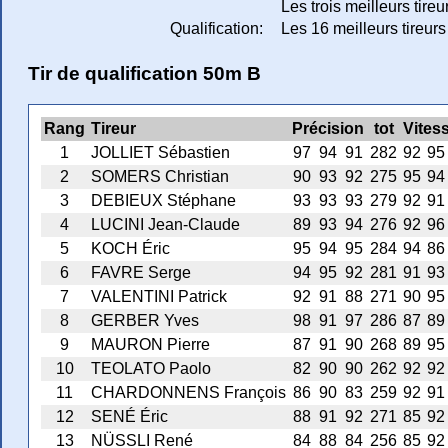
Les trois meilleurs tire
Qualification:
Les 16 meilleurs tireurs 
Tir de qualification 50m B
Rang
Tireur
Précision
tot
Vites
1
JOLLIET Sébastien
97
94
91
282
92
95
2
SOMERS Christian
90
93
92
275
95
94
3
DEBIEUX Stéphane
93
93
93
279
92
91
4
LUCINI Jean-Claude
89
93
94
276
92
96
5
KOCH Éric
95
94
95
284
94
86
6
FAVRE Serge
94
95
92
281
91
93
7
VALENTINI Patrick
92
91
88
271
90
95
8
GERBER Yves
98
91
97
286
87
89
9
MAURON Pierre
87
91
90
268
89
95
10
TEOLATO Paolo
82
90
90
262
92
92
11
CHARDONNENS François
86
90
83
259
92
91
12
SENÉ Éric
88
91
92
271
85
92
13
NÜSSLI René
84
88
84
256
85
92