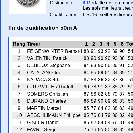
Distinction:
Médaille de commune dès
Les trois meilleurs tireu
Qualification:
Les 16 meilleurs tireurs 
Tir de qualification 50m A
Rang
Tireur
1
2
3
4
5
6
To
1
FEIGENWINTER Bernard
88
91
93
92
89
90
5
2
VALENTINI Patrick
83
90
90
90
93
88
5
3
DEBIEUX Stéphane
84
88
90
86
86
91
5
4
CATALANO Joël
84
85
89
85
84
89
5
5
KARACA Selda
87
83
86
82
87
86
5
6
GUTZWILLER Rudolf
90
78
91
87
85
79
5
7
SOMERS Christian
87
86
82
88
79
87
5
8
DURAND Charles
86
89
90
89
68
83
5
9
MARTIN Marcel
85
77
84
82
88
83
4
10
AESCHLIMANN Philippe
85
76
84
79
86
82
4
11
GISLER Daniel
85
82
84
84
76
81
4
12
FAVRE Serge
75
76
85
80
84
85
4