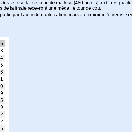
 le résultat de la petite maîtrise (480 points) au tir de qualifi
rs de la finale recevront une médaille tour de cou.
participant au tir de qualification, mais au minimum 5 tireurs, ser
tal
43
34
25
16
11
10
09
05
99
92
92
85