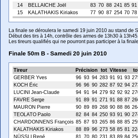
14
BELLAICHE Joël
83
70
88
241
85
91
15
KALATHAKIS Kiriakos
77
90
87
254
70
78
La finale se déroulera le samedi 19 juin 2010 au stand de 
Début des tirs à 14h, contrôle des armes de 13h30 à 13h45
Les tireurs qualifiés qui ne pourront pas participer à la final
Finale 50m B - Samedi 20 juin 2010
Tireur
Précision
tot
Vitesse
to
GERBER Yves
96
93
94
283
91
91
93
27
KOCH Éric
96
96
90
282
87
92
94
27
LUCINI Jean-Claude
94
91
94
279
92
92
92
27
FAVRE Serge
91
89
91
271
91
88
87
26
MAURON Pierre
90
89
89
268
90
88
86
26
TEOLATO Paolo
82
84
84
250
93
91
90
27
CHARDONNENS François
85
87
93
265
86
88
85
25
KALATHAKIS Kiriakos
88
89
96
273
58
85
81
22
NÜSSLI René
81
70
80
231
83
89
84
25