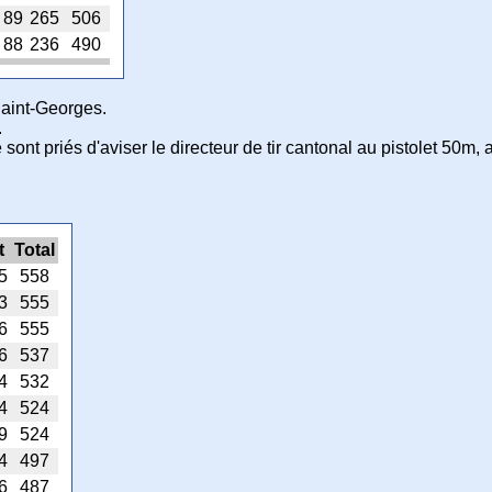
89
265
506
88
236
490
Saint-Georges.
.
e sont priés d'aviser le directeur de tir cantonal au pistolet 50m, 
t
Total
5
558
3
555
6
555
6
537
4
532
4
524
9
524
4
497
6
487