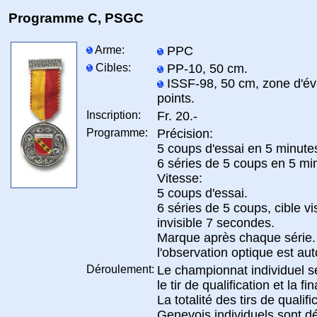
Programme C, PSGC
Arme:
PPC
Cibles:
PP-10, 50 cm.
ISSF-98, 50 cm, zone d'év
points.
Inscription:
Fr. 20.-
Programme:
Précision:
5 coups d'essai en 5 minute
6 séries de 5 coups en 5 mi
Vitesse:
5 coups d'essai.
6 séries de 5 coups, cible vi
invisible 7 secondes.
Marque après chaque série. 
l'observation optique est aut
Déroulement:
Le championnat individuel s
le tir de qualification et la fin
La totalité des tirs de quali
Genevois individuels sont d