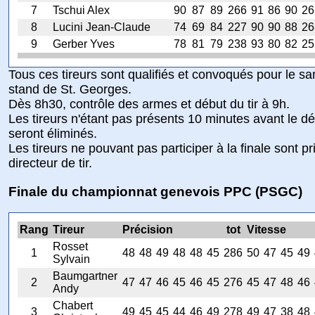
7
Tschui Alex
90
87
89
266
91
86
90
26
8
Lucini Jean-Claude
74
69
84
227
90
90
88
26
9
Gerber Yves
78
81
79
238
93
80
82
25
Tous ces tireurs sont qualifiés et convoqués pour le 
stand de St. Georges.
Dès 8h30, contrôle des armes et début du tir à 9h.
Les tireurs n'étant pas présents 10 minutes avant le dé
seront éliminés.
Les tireurs ne pouvant pas participer à la finale sont pr
directeur de tir.
Finale du championnat genevois PPC (PSGC)
Rang
Tireur
Précision
tot
Vitesse
Rosset
1
48
48
49
48
48
45
286
50
47
45
49
Sylvain
Baumgartner
2
47
47
46
45
46
45
276
45
47
48
46
Andy
Chabert
3
49
45
45
44
46
49
278
49
47
38
48