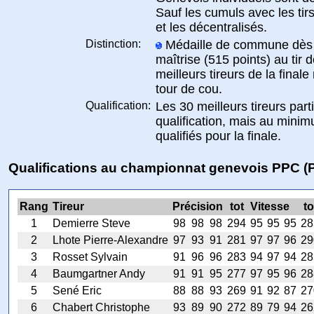
Sauf les cumuls avec les tir
et les décentralisés.
Distinction:
Médaille de commune dès le
maîtrise (515 points) au tir d
meilleurs tireurs de la final
tour de cou.
Qualification:
Les 30 meilleurs tireurs parti
qualification, mais au minim
qualifiés pour la finale.
Qualifications au championnat genevois PPC 
Rang
Tireur
Précision
tot
Vitesse
to
1
Demierre Steve
98
98
98
294
95
95
95
28
2
Lhote Pierre-Alexandre
97
93
91
281
97
97
96
29
3
Rosset Sylvain
91
96
96
283
94
97
94
28
4
Baumgartner Andy
91
91
95
277
97
95
96
28
5
Sené Eric
88
88
93
269
91
92
87
27
6
Chabert Christophe
93
89
90
272
89
79
94
26