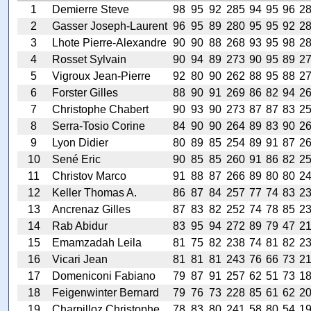
1
Demierre Steve
98
95
92
285
94
95
96
2
2
Gasser Joseph-Laurent
96
95
89
280
95
95
92
2
3
Lhote Pierre-Alexandre
90
90
88
268
93
95
98
2
4
Rosset Sylvain
90
94
89
273
90
95
89
2
5
Vigroux Jean-Pierre
92
80
90
262
88
95
88
2
6
Forster Gilles
88
90
91
269
86
82
94
2
7
Christophe Chabert
90
93
90
273
87
87
83
2
8
Serra-Tosio Corine
84
90
90
264
89
83
90
2
9
Lyon Didier
80
89
85
254
89
91
87
2
10
Sené Eric
90
85
85
260
91
86
82
2
11
Christov Marco
91
88
87
266
89
80
80
2
12
Keller Thomas A.
86
87
84
257
77
74
83
2
13
Ancrenaz Gilles
87
83
82
252
74
78
85
2
14
Rab Abidur
83
95
94
272
89
79
47
2
15
Emamzadah Leila
81
75
82
238
74
81
82
2
16
Vicari Jean
81
81
81
243
76
66
73
2
17
Domeniconi Fabiano
79
87
91
257
62
51
73
1
18
Feigenwinter Bernard
79
76
73
228
85
61
62
2
19
Charpilloz Christophe
78
83
80
241
58
80
54
1