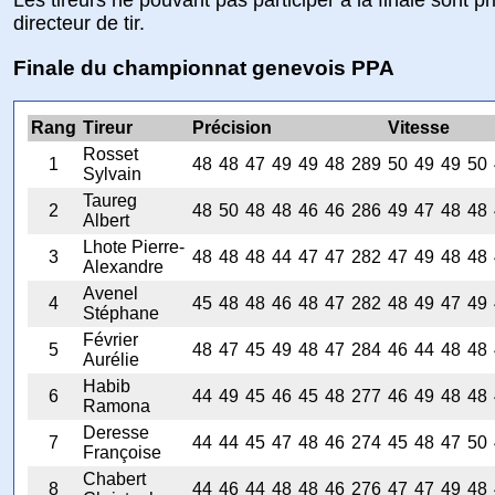
directeur de tir.
Finale du championnat genevois PPA
Rang
Tireur
Précision
Vitesse
Rosset
1
48
48
47
49
49
48
289
50
49
49
50
Sylvain
Taureg
2
48
50
48
48
46
46
286
49
47
48
48
Albert
Lhote Pierre-
3
48
48
48
44
47
47
282
47
49
48
48
Alexandre
Avenel
4
45
48
48
46
48
47
282
48
49
47
49
Stéphane
Février
5
48
47
45
49
48
47
284
46
44
48
48
Aurélie
Habib
6
44
49
45
46
45
48
277
46
49
48
48
Ramona
Deresse
7
44
44
45
47
48
46
274
45
48
47
50
Françoise
Chabert
8
44
46
44
48
48
46
276
47
47
49
48