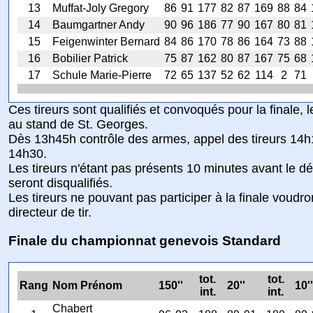
13
Muffat-Joly Gregory
86
91
177
82
87
169
88
84
14
Baumgartner Andy
90
96
186
77
90
167
80
81
15
Feigenwinter Bernard
84
86
170
78
86
164
73
88
16
Bobilier Patrick
75
87
162
80
87
167
75
68
17
Schule Marie-Pierre
72
65
137
52
62
114
2
71
Ces tireurs sont qualifiés et convoqués pour la finale
au stand de St. Georges.
Dès 13h45h contrôle des armes, appel des tireurs 14h1
14h30.
Les tireurs n'étant pas présents 10 minutes avant le dé
seront disqualifiés.
Les tireurs ne pouvant pas participer à la finale voudron
directeur de tir.
Finale du championnat genevois Standard
tot.
tot.
Rang
Nom Prénom
150''
20''
10''
int.
int.
Chabert