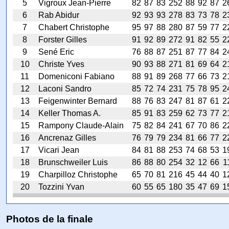
5
Vigroux Jean-Pierre
82
87
83
252
88
92
87
2
6
Rab Abidur
92
93
93
278
83
73
78
2
7
Chabert Christophe
95
97
88
280
87
59
77
2
8
Forster Gilles
91
92
89
272
91
82
55
2
9
Sené Eric
76
88
87
251
87
77
84
2
10
Christe Yves
90
93
88
271
81
69
64
2
11
Domeniconi Fabiano
88
91
89
268
77
66
73
2
12
Laconi Sandro
85
72
74
231
75
78
95
2
13
Feigenwinter Bernard
88
76
83
247
81
87
61
2
14
Keller Thomas A.
85
91
83
259
62
73
77
2
15
Rampony Claude-Alain
75
82
84
241
67
70
86
2
16
Ancrenaz Gilles
76
79
79
234
81
66
77
2
17
Vicari Jean
84
81
88
253
74
68
53
1
18
Brunschweiler Luis
86
88
80
254
32
12
66
1
19
Charpilloz Christophe
65
70
81
216
45
44
40
1
20
Tozzini Yvan
60
55
65
180
35
47
69
1
Photos de la finale