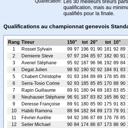
Qualification:
Les 30 meilleurs tireurs parti
qualification, mais au minim
qualifiés pour la finale.
Qualifications au championnat genevois Stand
Rang
Tireur
150"
tot
20"
tot
10"
1
Rosset Sylvain
99
97
196
91
90
181
92
89
2
Demierre Steve
97
97
194
85
97
182
90
91
3
Avenel Stéphane
95
92
187
96
96
192
89
84
4
Degat Julien
98
92
190
92
92
184
91
83
5
Chabert Christophe
91
93
184
89
89
178
85
89
6
Serra-Tosio Corine
92
93
185
85
85
170
88
90
7
Rapin Guillaume
89
91
180
94
89
183
83
85
8
Neuhauser Stéphane
96
91
187
83
82
165
86
92
9
Deresse Françoise
89
91
180
85
90
175
91
83
10
Habib Ramona
88
94
182
84
89
173
79
91
11
Février Aurélie
94
92
186
87
89
176
78
85
12
Seiler Michael
90
84
174
86
87
173
86
90