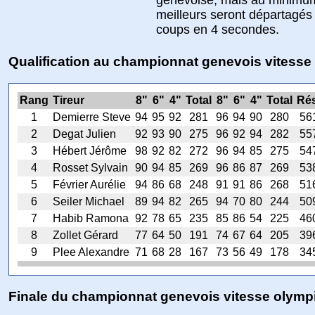
meilleurs seront départagés 
coups en 4 secondes.
Qualification au championnat genevois vitess
Rang
Tireur
8"
6"
4"
Total
8"
6"
4"
Total
Rés
1
Demierre Steve
94
95
92
281
96
94
90
280
56
2
Degat Julien
92
93
90
275
96
92
94
282
55
3
Hébert Jérôme
98
92
82
272
96
94
85
275
54
4
Rosset Sylvain
90
94
85
269
96
86
87
269
53
5
Février Aurélie
94
86
68
248
91
91
86
268
51
6
Seiler Michael
89
94
82
265
94
70
80
244
50
7
Habib Ramona
92
78
65
235
85
86
54
225
46
8
Zollet Gérard
77
64
50
191
74
67
64
205
39
9
Plee Alexandre
71
68
28
167
73
56
49
178
34
Finale du championnat genevois vitesse olymp