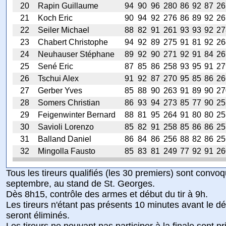
20
Rapin Guillaume
94
90
96
280
86
92
87
26
21
Koch Eric
90
94
92
276
86
89
92
26
22
Seiler Michael
88
82
91
261
93
93
92
27
23
Chabert Christophe
94
92
89
275
91
81
92
26
24
Neuhauser Stéphane
89
92
90
271
92
91
84
26
25
Sené Eric
87
85
86
258
93
95
91
27
26
Tschui Alex
91
92
87
270
95
85
86
26
27
Gerber Yves
85
88
90
263
91
89
90
27
28
Somers Christian
86
93
94
273
85
77
90
25
29
Feigenwinter Bernard
88
81
95
264
91
80
80
25
30
Savioli Lorenzo
85
82
91
258
85
86
86
25
31
Balland Daniel
86
84
86
256
88
82
86
25
32
Mingolla Fausto
85
83
81
249
77
92
91
26
Tous les tireurs qualifiés (les 30 premiers) sont conv
septembre, au stand de St. Georges.
Dès 8h15, contrôle des armes et début du tir à 9h.
Les tireurs n'étant pas présents 10 minutes avant le dé
seront éliminés.
Les tireurs ne pouvant pas participer à la finale sont pr