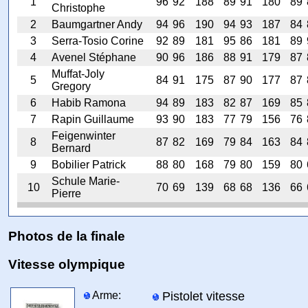
1
96
92
188
89
91
180
89
Christophe
2
Baumgartner Andy
94
96
190
94
93
187
84
3
Serra-Tosio Corine
92
89
181
95
86
181
89
4
Avenel Stéphane
90
96
186
88
91
179
87
Muffat-Joly
5
84
91
175
87
90
177
87
Gregory
6
Habib Ramona
94
89
183
82
87
169
85
7
Rapin Guillaume
93
90
183
77
79
156
76
Feigenwinter
8
87
82
169
79
84
163
84
Bernard
9
Bobilier Patrick
88
80
168
79
80
159
80
Schule Marie-
10
70
69
139
68
68
136
66
Pierre
Photos de la finale
Vitesse olympique
Arme:
Pistolet vitesse