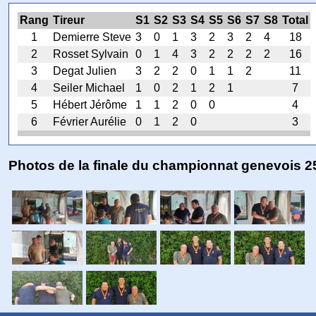
Rang
Tireur
S1
S2
S3
S4
S5
S6
S7
S8
Total
1
Demierre Steve
3
0
1
3
2
3
2
4
18
2
Rosset Sylvain
0
1
4
3
2
2
2
2
16
3
Degat Julien
3
2
2
0
1
1
2
11
4
Seiler Michael
1
0
2
1
2
1
7
5
Hébert Jérôme
1
1
2
0
0
4
6
Février Aurélie
0
1
2
0
3
Photos de la finale du championnat genevois 