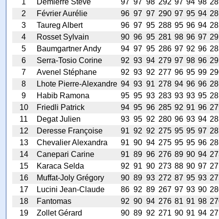
1
Demierre Steve
97
97
98
292
97
94
98
28
2
Février Aurélie
96
97
97
290
97
95
94
28
3
Taureg Albert
96
97
95
288
95
96
94
28
4
Rosset Sylvain
90
96
95
281
98
96
97
29
5
Baumgartner Andy
94
97
95
286
97
92
96
28
6
Serra-Tosio Corine
92
93
94
279
97
98
96
29
7
Avenel Stéphane
92
93
92
277
96
95
99
29
8
Lhote Pierre-Alexandre
94
93
91
278
94
96
96
28
9
Habib Ramona
95
95
93
283
93
93
95
28
10
Friedli Patrick
94
95
96
285
92
91
96
27
11
Degat Julien
93
95
92
280
96
93
94
28
12
Deresse Françoise
91
92
92
275
95
95
97
28
13
Chevalier Alexandra
91
90
94
275
95
95
96
28
14
Canepari Carine
91
89
96
276
89
90
94
27
15
Karaca Selda
92
91
90
273
88
90
97
27
16
Muffat-Joly Grégory
90
89
93
272
87
95
93
27
17
Lucini Jean-Claude
86
92
89
267
97
93
90
28
18
Fantomas
92
90
94
276
81
91
98
27
19
Zollet Gérard
90
89
92
271
90
91
94
27