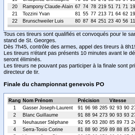
20
Rampony Claude-Alain
67
74
78
219
51
71
71
1
21
Tozzini Yvan
81
55
77
213
71
64
62
1
22
Brunschweiler Luis
80
87
84
251
23
40
56
1
Tous ces tireurs sont qualifiés et convoqués pour le 
stand de St. Georges.
Dès 7h45, contrôle des armes, appel des tireurs à 8h15
Les tireurs n'étant pas présents 10 minutes avant le dé
seront éliminés.
Les tireurs ne pouvant pas participer à la finale sont pr
directeur de tir.
Finale du championnat genevois PO
Rang
Nom Prénom
Précision
Vitesse
1
Gasser Joseph-Laurent
91
96
98
285
92
93
90
2
2
Blanc Guillaume
91
88
94
273
90
93
93
2
3
Neuhauser Stéphane
92
95
93
280
85
89
73
2
4
Serra-Tosio Corine
81
88
90
259
89
88
85
2