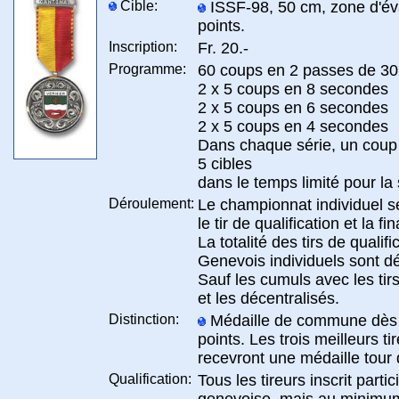
Cible:
ISSF-98, 50 cm, zone d'év
points.
Inscription:
Fr. 20.-
Programme:
60 coups en 2 passes de 30
2 x 5 coups en 8 secondes
2 x 5 coups en 6 secondes
2 x 5 coups en 4 secondes
Dans chaque série, un coup 
5 cibles
dans le temps limité pour la 
Déroulement:
Le championnat individuel s
le tir de qualification et la fin
La totalité des tirs de quali
Genevois individuels sont d
Sauf les cumuls avec les tir
et les décentralisés.
Distinction:
Médaille de commune dès l
points. Les trois meilleurs ti
recevront une médaille tour 
Qualification:
Tous les tireurs inscrit partic
genevoise, mais au minimum 