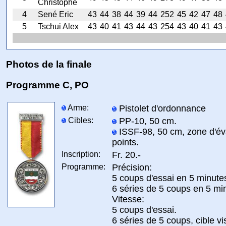
Christophe
4
Sené Eric
43
44
38
44
39
44
252
45
42
47
48
5
Tschui Alex
43
40
41
43
44
43
254
43
40
41
43
Photos de la finale
Programme C, PO
Arme:
Pistolet d'ordonnance
Cibles:
PP-10, 50 cm.
ISSF-98, 50 cm, zone d'év
points.
Inscription:
Fr. 20.-
Programme:
Précision:
5 coups d'essai en 5 minute
6 séries de 5 coups en 5 mi
Vitesse:
5 coups d'essai.
6 séries de 5 coups, cible vi