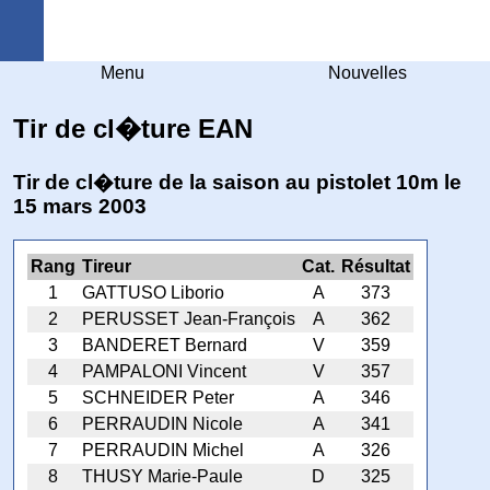
Arquebuse Genève
Menu
Nouvelles
Tir de cl�ture EAN
Tir de cl�ture de la saison au pistolet 10m le
15 mars 2003
Rang
Tireur
Cat.
Résultat
1
GATTUSO Liborio
A
373
2
PERUSSET Jean-François
A
362
3
BANDERET Bernard
V
359
4
PAMPALONI Vincent
V
357
5
SCHNEIDER Peter
A
346
6
PERRAUDIN Nicole
A
341
7
PERRAUDIN Michel
A
326
8
THUSY Marie-Paule
D
325