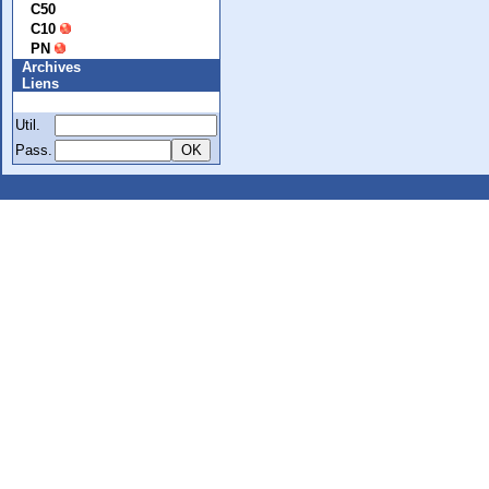
C50
C10
PN
Archives
Liens
Membre
Util.
Pass.