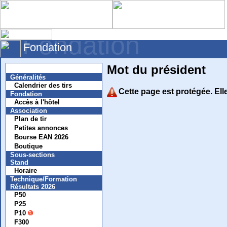
Fondation
Fondation
Mot du président
Nouvelles
Généralités
Calendrier des tirs
Cette page est protégée.
Ell
Fondation
Accès à l'hôtel
Association
Plan de tir
Petites annonces
Bourse EAN 2026
Boutique
Sous-sections
Stand
Horaire
Technique/Formation
Résultats 2026
P50
P25
P10
F300