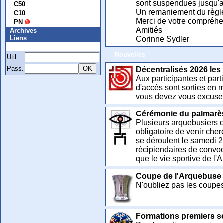
sont suspendues jusqu'
C50
Un remaniement du règlem
C10
Merci de votre compréhen
PN
Amitiés
Archives
Liens
Corinne Sydler
Membre
Nouvelles
Util.
Pass.
Décentralisés 2026 les l
Aux participantes et par
d'accès sont sorties en m
vous devez vous excuser
Cérémonie du palmarès d
Plusieurs arquebusiers on
obligatoire de venir che
se déroulent le samedi 2
récipiendaires de convoca
que le vie sportive de l
Coupe de l'Arquebuse P1
N'oubliez pas les coupes 
Formations premiers se