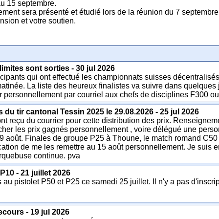
au 15 septembre.
ent sera présenté et étudié lors de la réunion du 7 septembre.
sion et votre soutien.
imites sont sorties - 30 jul 2026
ticipants qui ont effectué les championnats suisses décentralisé
atinée. La liste des heureux finalistes va suivre dans quelques j
 personnellement par courriel aux chefs de disciplines F300 o
u tir cantonal Tessin 2025 le 29.08.2026 - 25 jul 2026
t reçu du courrier pour cette distribution des prix. Renseignement
rcher les prix gagnés personnellement , voire délégué une person
9 août. Finales de groupe P25 à Thoune, le match romand C50 à 
tion de me les remettre au 15 août personnellement. Je suis en c
'Arquebuse continue. pva
0 - 21 juillet 2026
au pistolet P50 et P25 ce samedi 25 juillet. Il n'y a pas d'insc
cours - 19 jul 2026