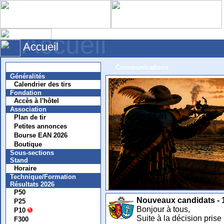
Accueil
Accueil
Nouvelles
Communications
Généralités
Calendrier des tirs
Fondation
Accès à l'hôtel
Association
Plan de tir
Petites annonces
Bourse EAN 2026
Boutique
Sous-sections
Stand
Horaire
Technique/Formation
Résultats 2026
P50
Nouveaux candidats - 
P25
Bonjour à tous,
P10
Suite à la décision prise
F300