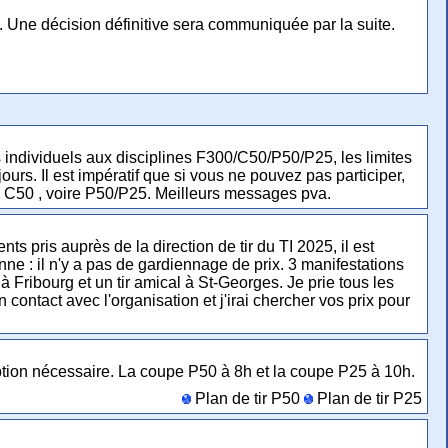
 Une décision définitive sera communiquée par la suite.
s individuels aux disciplines F300/C50/P50/P25, les limites
ours. Il est impératif que si vous ne pouvez pas participer,
u C50 , voire P50/P25. Meilleurs messages pva.
s pris auprès de la direction de tir du TI 2025, il est
ne : il n'y a pas de gardiennage de prix. 3 manifestations
Fribourg et un tir amical à St-Georges. Je prie tous les
ontact avec l'organisation et j'irai chercher vos prix pour
ription nécessaire. La coupe P50 à 8h et la coupe P25 à 10h.
Plan de tir P50
Plan de tir P25