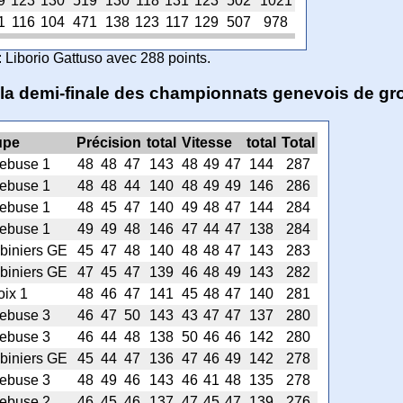
9
123
130
519
130
118
131
123
502
1021
1
116
104
471
138
123
117
129
507
978
e: Liborio Gattuso avec 288 points.
 la demi-finale des championnats genevois de g
upe
Précision
total
Vitesse
total
Total
ebuse 1
48
48
47
143
48
49
47
144
287
ebuse 1
48
48
44
140
48
49
49
146
286
ebuse 1
48
45
47
140
49
48
47
144
284
ebuse 1
49
49
48
146
47
44
47
138
284
biniers GE
45
47
48
140
48
48
47
143
283
biniers GE
47
45
47
139
46
48
49
143
282
oix 1
48
46
47
141
45
48
47
140
281
ebuse 3
46
47
50
143
43
47
47
137
280
ebuse 3
46
44
48
138
50
46
46
142
280
biniers GE
45
44
47
136
47
46
49
142
278
ebuse 3
48
49
46
143
46
41
48
135
278
ebuse 2
46
45
46
137
47
45
47
139
276