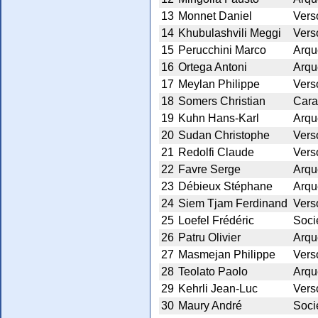
13
Monnet Daniel
Vers
14
Khubulashvili Meggi
Vers
15
Perucchini Marco
Arqu
16
Ortega Antoni
Arqu
17
Meylan Philippe
Vers
18
Somers Christian
Cara
19
Kuhn Hans-Karl
Arqu
20
Sudan Christophe
Vers
21
Redolfi Claude
Vers
22
Favre Serge
Arqu
23
Débieux Stéphane
Arqu
24
Siem Tjam Ferdinand
Vers
25
Loefel Frédéric
Socié
26
Patru Olivier
Arqu
27
Masmejan Philippe
Vers
28
Teolato Paolo
Arqu
29
Kehrli Jean-Luc
Vers
30
Maury André
Socié