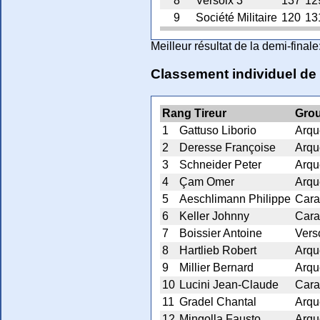
8
Versoix 3
137
12
9
Société Militaire
120
13
Meilleur résultat de la demi-final
Classement individuel de
Rang Tireur
Gro
1
Gattuso Liborio
Arqu
2
Deresse Françoise
Arqu
3
Schneider Peter
Arqu
4
Çam Omer
Arqu
5
Aeschlimann Philippe
Cara
6
Keller Johnny
Cara
7
Boissier Antoine
Vers
8
Hartlieb Robert
Arqu
9
Millier Bernard
Arqu
10
Lucini Jean-Claude
Cara
11
Gradel Chantal
Arqu
12
Mingolla Fausto
Arqu