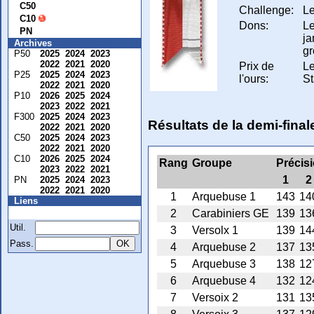
C50
Challenge:
Le
C10
Dons:
Le
PN
ja
Archives
gr
P50
2025
2024
2023
2022
2021
2020
Prix de
Le
P25
2025
2024
2023
l'ours:
St
2022
2021
2020
P10
2026
2025
2024
2023
2022
2021
F300
2025
2024
2023
Résultats de la demi-fin
2022
2021
2020
C50
2025
2024
2023
2022
2021
2020
C10
2026
2025
2024
Rang
Groupe
Précis
2023
2022
2021
1
2
PN
2025
2024
2023
2022
2021
2020
1
Arquebuse 1
143
14
Liens
Membre
2
Carabiniers GE
139
13
Util.
3
Versolx 1
139
14
Pass.
4
Arquebuse 2
137
13
5
Arquebuse 3
138
12
6
Arquebuse 4
132
12
7
Versoix 2
131
13