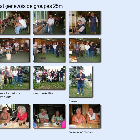
nat genevois de groupes 25m
es champions
Les médaillés
enevois
Liborio
Hélène et Robert