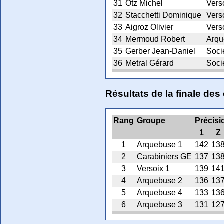
31
Otz Michel
Vers
32
Stacchetti Dominique
Vers
33
Aigroz Olivier
Vers
34
Mermoud Robert
Arqu
35
Gerber Jean-Daniel
Socié
36
Metral Gérard
Socié
Résultats de la finale d
Rang
Groupe
Précisi
1
Z
1
Arquebuse 1
142
13
2
Carabiniers GE
137
13
3
Versoix 1
139
14
4
Arquebuse 2
136
13
5
Arquebuse 4
133
13
6
Arquebuse 3
131
12