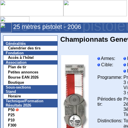
25 mètres pistole
25 mètres pistolet - 2006
Championnats Genev
Nouvelles
Généralités
Calendrier des tirs
Fondation
Accès à l'hôtel
Armes:
Association
Cible:
Plan de tir
Petites annonces
Programme:
Pr
Bourse EAN 2026
3 
Boutique
Vi
Sous-sections
Stand
3 
Horaire
Périodes de
Pr
Technique/Formation
tir:
2è
Résultats 2026
3è
P50
Ti
P25
P10
Distinctions:
To
F300
av