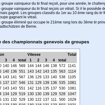
 groupe vainqueur du tir final reçoit, pour une année, le challen
 groupe vainqueur du tir final reçois un vitrail. Si il le possède 
mais gagné. Les groupes classés du 1er au 10 ème rang du tir fi
oupe gagnant le vitrail.
 groupe éliminé qui occupe le 21ème rang lors du 3ème tir principal 
adtschützen de Berne.
ale des championnats genevois de groupes
ion
Vitesse
Total
3
4
total
1
2
3
4
total
0
140
146
569
144
144
146
138
572
1141
6
140
136
551
143
142
143
135
563
1114
4
143
141
567
136
129
133
140
538
1105
5
137
137
546
131
129
139
136
535
1081
7
143
143
551
142
116
135
137
530
1081
4
134
129
519
130
130
139
129
528
1047
5
131
132
529
130
122
137
111
500
1029