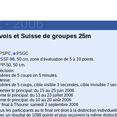
t - 2006
ois et Suisse de groupes 25m
PSPC,
PSGC
ISSF-98, 50 cm, zone d'évaluation de 5 à 10 points.
PP-50, 50 cm.
écision:
séries de 5 coups en 5 minutes.
tesse:
séries de 5 coups, cible visible 3 secondes, cible invisible 7 se
emier tir principal: du 15 au 25 juin 2006
me tir principal: du 13 au 23 juillet 2006
me tir principal: du 10 au 20 août 2006
r final à Thoune: samedi 2 septembre 2006
us les participants au tir final ont droit à la distinction individu
ec un résultat de 1098 points et plus reçoivent la même distinctio