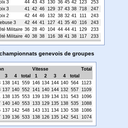
oïx 3
44
43
43
130
36
45
42
123
253
oix 3
41
42
46
129
37
43
38
718
247
oix 2
42
44
46
132
38
32
41
111
243
ebuse 3
42
44
41
127
41
35
40
116
243
té Militaire
36
28
40
104
44
44
41
129
233
té Militaire
40
38
38
116
38
41
38
117
233
es championnats genevois de groupes
on
Vitesse
Total
3
4
total
1
2
3
4
total
8
138
141
559
146
134
144
140
564
1123
8
137
140
552
141
140
144
132
557
1109
1
138
135
553
139
139
134
131
543
1096
7
140
140
553
133
129
135
138
535
1088
6
137
142
548
143
131
134
130
538
1086
7
139
136
533
138
126
135
142
541
1074