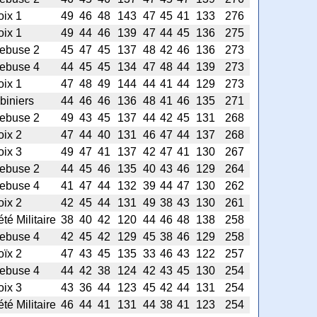
oix 1
49
46
48
143
47
45
41
133
276
oix 1
49
44
46
139
47
44
45
136
275
ebuse 2
45
47
45
137
48
42
46
136
273
ebuse 4
44
45
45
134
47
48
44
139
273
oix 1
47
48
49
144
44
41
44
129
273
biniers
44
46
46
136
48
41
46
135
271
ebuse 2
49
43
45
137
44
42
45
131
268
oix 2
47
44
40
131
46
47
44
137
268
oix 3
49
47
41
137
42
47
41
130
267
ebuse 2
44
45
46
135
40
43
46
129
264
ebuse 4
41
47
44
132
39
44
47
130
262
oix 2
42
45
44
131
49
38
43
130
261
té Militaire
38
40
42
120
44
46
48
138
258
ebuse 4
42
45
42
129
45
38
46
129
258
oïx 2
47
43
45
135
33
46
43
122
257
ebuse 4
44
42
38
124
42
43
45
130
254
oix 3
43
36
44
123
45
42
44
131
254
té Militaire
46
44
41
131
44
38
41
123
254