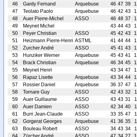
46
Gardy Fernand
Arquebuse
46
47
39
1
47
Teolato Paolo
Arquebuse
46
42
43
1
48
Auer Pierre-Michel
ASSO
46
48
37
1
49
Meynet Michel
43
44
43
1
50
Peyer Christian
ASSO
45
42
43
1
51
Heizmann Pierre-Henri
ASTML
41
44
44
1
52
Zurcher André
ASSO
45
41
43
1
53
Hunziker Werner
Arquebuse
45
43
41
1
54
Brack Christian
Arquebuse
46
34
45
1
55
Meynet Henri
43
34
47
1
56
Rapaz Lisette
Arquebuse
43
34
44
1
57
Rossier Daniel
Arquebuse
36
37
47
1
58
Tornare Guy
ASSO
42
43
32
1
59
Auer Guillaume
ASSO
43
43
31
1
60
Auer Damien
ASSO
42
34
40
1
61
Burri Jean-Claude
ASSO
33
35
47
1
62
Gorgerat Georges
Arquebuse
41
36
35
1
63
Bouleau Robert
ASSO
34
43
34
1
64
Zürcher André
ASSO
47
34
27
1