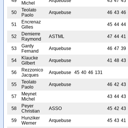
49
Arquebuse
43
47
45
Michel
Teolato
50
Arquebuse
46
43
46
Paolo
Encrenaz
51
45
44
44
Gilles
Demierre
52
ASTML
47
44
41
Raymond
Gardy
53
Arquebuse
46
47
39
Fernand
Klaucke
54
Arquebuse
41
48
43
Gilbert
Rezzonico
56
Arquebuse
45
40
46
131
Jacques
Teolato
55
Arquebuse
46
42
43
Paolo
Meynet
57
43
44
43
Michel
Peyer
58
ASSO
45
42
43
Christian
Hunziker
59
Arquebuse
45
43
41
Werner