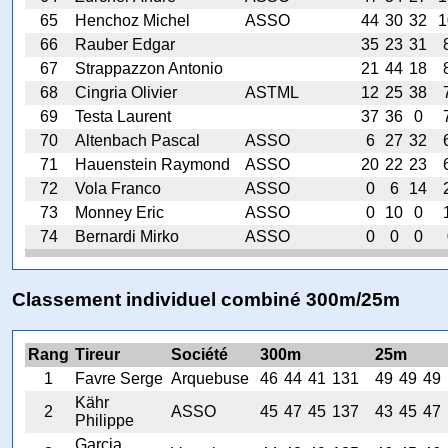
65
Henchoz Michel
ASSO
44
30
32
1
66
Rauber Edgar
35
23
31
67
Strappazzon Antonio
21
44
18
68
Cingria Olivier
ASTML
12
25
38
69
Testa Laurent
37
36
0
70
Altenbach Pascal
ASSO
6
27
32
71
Hauenstein Raymond
ASSO
20
22
23
72
Vola Franco
ASSO
0
6
14
73
Monney Eric
ASSO
0
10
0
74
Bernardi Mirko
ASSO
0
0
0
Classement individuel combiné 300m/25m
Rang
Tireur
Société
300m
25m
1
Favre Serge
Arquebuse
46
44
41
131
49
49
49
Kähr
2
ASSO
45
47
45
137
43
45
47
Philippe
Garcia