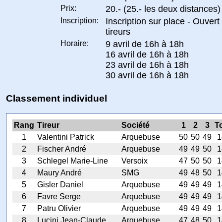
Prix:
20.- (25.- les deux distances)
Inscription:
Inscription sur place - Ouvert
tireurs
Horaire:
9 avril de 16h à 18h
16 avril de 16h à 18h
23 avril de 16h à 18h
30 avril de 16h à 18h
Classement individuel
Rang
Tireur
Société
1
2
3
To
1
Valentini Patrick
Arquebuse
50
50
49
1
2
Fischer André
Arquebuse
49
49
50
1
3
Schlegel Marie-Line
Versoix
47
50
50
1
4
Maury André
SMG
49
48
50
1
5
Gisler Daniel
Arquebuse
49
49
49
1
6
Favre Serge
Arquebuse
49
49
49
1
7
Patru Olivier
Arquebuse
49
49
49
1
8
Lucini Jean-Claude
Arquebuse
47
48
50
1