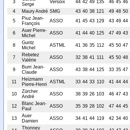
3
Versoix
44
42
49
135
46
45
46
Serge
4
Maury André
SMG
43
40
38
121
49
48
50
Piuz Jean-
5
ASSO
41
45
43
129
43
49
44
François
Auer Pierre-
6
ASSO
41
44
40
125
47
49
43
Michel
Guntz
8
ASTML
41
36
35
112
45
50
47
Michel
Rebetez
7
ASSO
32
38
41
111
45
50
48
Valérie
Burri Jean-
9
ASSO
43
38
44
125
33
35
47
Claude
Heizmann
11
ASTML
33
44
33
110
41
44
44
Pierre-Henri
Zürcher
10
ASSO
38
39
26
103
46
47
43
André
Blanc Jean-
12
ASSO
35
39
28
102
47
44
45
Paul
Auer
13
ASSO
34
41
44
119
42
34
40
Damien
Thonney