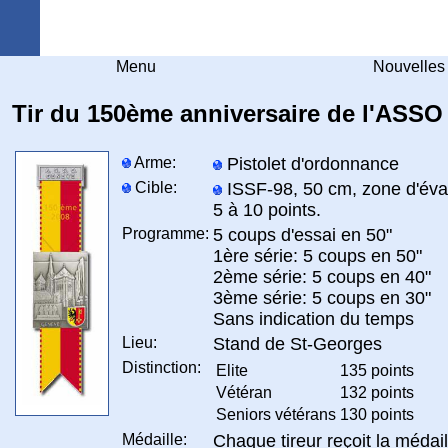
Arquebuse Genève
Menu
Nouvelles
Tir du 150ème anniversaire de l'ASSO
Arme:
Pistolet d'ordonnance
Cible:
ISSF-98, 50 cm, zone d'éva
5 à 10 points.
Programme:
5 coups d'essai en 50"
1ère série: 5 coups en 50"
2ème série: 5 coups en 40"
3ème série: 5 coups en 30"
Sans indication du temps
Lieu:
Stand de St-Georges
Distinction:
Elite
135 points
Vétéran
132 points
Seniors vétérans
130 points
Médaille:
Chaque tireur reçoit la médail