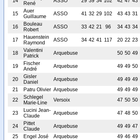
14
ASSO
29
39
34
102
42
47
43
René
Auer
15
ASSO
41
32
29
102
43
43
31
Guillaume
Bouleau
16
ASSO
33
42
21
96
34
43
34
Robert
Hauenstein
17
ASSO
34
42
41
117
20
22
23
Raymond
Valentini
18
Arquebuse
50
50
49
Patrick
Fischer
19
Arquebuse
49
49
50
André
Gisler
20
Arquebuse
49
49
49
Daniel
21
Patru Olivier
Arquebuse
49
49
49
Schlegel
22
Versoix
47
50
50
Marie-Line
Lucini Jean-
23
Arquebuse
47
48
50
Claude
Pittet
24
Arquebuse
49
49
47
Claude
25
Engel José
Arquebuse
49
46
49