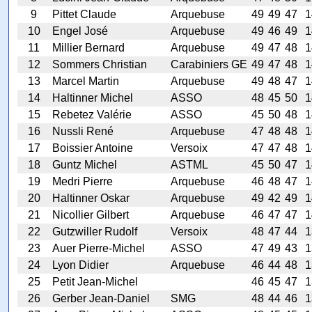
9
Pittet Claude
Arquebuse
49
49
47
1
10
Engel José
Arquebuse
49
46
49
1
11
Millier Bernard
Arquebuse
49
47
48
1
12
Sommers Christian
Carabiniers GE
49
47
48
1
13
Marcel Martin
Arquebuse
49
48
47
1
14
Haltinner Michel
ASSO
48
45
50
1
15
Rebetez Valérie
ASSO
45
50
48
1
16
Nussli René
Arquebuse
47
48
48
1
17
Boissier Antoine
Versoix
47
47
48
1
18
Guntz Michel
ASTML
45
50
47
1
19
Medri Pierre
Arquebuse
46
48
47
1
20
Haltinner Oskar
Arquebuse
49
42
49
1
21
Nicollier Gilbert
Arquebuse
46
47
47
1
22
Gutzwiller Rudolf
Versoix
48
47
44
1
23
Auer Pierre-Michel
ASSO
47
49
43
1
24
Lyon Didier
Arquebuse
46
44
48
1
25
Petit Jean-Michel
46
45
47
1
26
Gerber Jean-Daniel
SMG
48
44
46
1