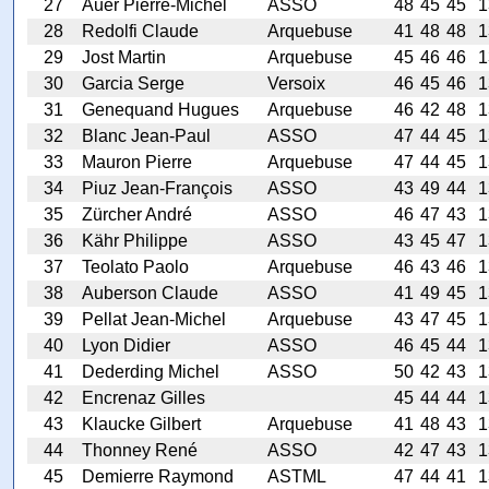
27
Auer Pierre-Michel
ASSO
48
45
45
1
28
Redolfi Claude
Arquebuse
41
48
48
1
29
Jost Martin
Arquebuse
45
46
46
1
30
Garcia Serge
Versoix
46
45
46
1
31
Genequand Hugues
Arquebuse
46
42
48
1
32
Blanc Jean-Paul
ASSO
47
44
45
1
33
Mauron Pierre
Arquebuse
47
44
45
1
34
Piuz Jean-François
ASSO
43
49
44
1
35
Zürcher André
ASSO
46
47
43
1
36
Kähr Philippe
ASSO
43
45
47
1
37
Teolato Paolo
Arquebuse
46
43
46
1
38
Auberson Claude
ASSO
41
49
45
1
39
Pellat Jean-Michel
Arquebuse
43
47
45
1
40
Lyon Didier
ASSO
46
45
44
1
41
Dederding Michel
ASSO
50
42
43
1
42
Encrenaz Gilles
45
44
44
1
43
Klaucke Gilbert
Arquebuse
41
48
43
1
44
Thonney René
ASSO
42
47
43
1
45
Demierre Raymond
ASTML
47
44
41
1