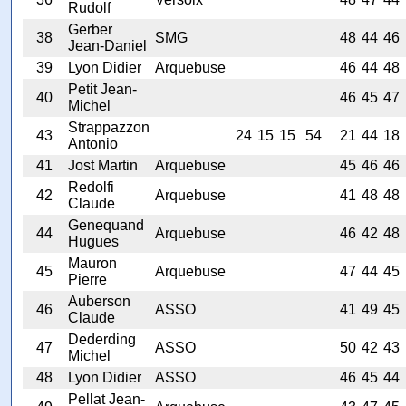
Rudolf
Gerber
38
SMG
48
44
46
Jean-Daniel
39
Lyon Didier
Arquebuse
46
44
48
Petit Jean-
40
46
45
47
Michel
Strappazzon
43
24
15
15
54
21
44
18
Antonio
41
Jost Martin
Arquebuse
45
46
46
Redolfi
42
Arquebuse
41
48
48
Claude
Genequand
44
Arquebuse
46
42
48
Hugues
Mauron
45
Arquebuse
47
44
45
Pierre
Auberson
46
ASSO
41
49
45
Claude
Dederding
47
ASSO
50
42
43
Michel
48
Lyon Didier
ASSO
46
45
44
Pellat Jean-