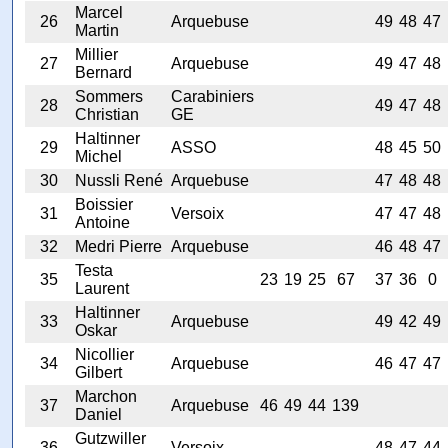
Marcel
26
Arquebuse
49
48
47
Martin
Millier
27
Arquebuse
49
47
48
Bernard
Sommers
Carabiniers
28
49
47
48
Christian
GE
Haltinner
29
ASSO
48
45
50
Michel
30
Nussli René
Arquebuse
47
48
48
Boissier
31
Versoix
47
47
48
Antoine
32
Medri Pierre
Arquebuse
46
48
47
Testa
35
23
19
25
67
37
36
0
Laurent
Haltinner
33
Arquebuse
49
42
49
Oskar
Nicollier
34
Arquebuse
46
47
47
Gilbert
Marchon
37
Arquebuse
46
49
44
139
Daniel
Gutzwiller
36
Versoix
48
47
44