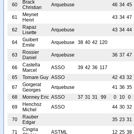
Brack
60
Arquebuse
46
34
45
Christian
Meynet
61
43
34
47
Henri
Rapaz
62
Arquebuse
43
34
44
Lisette
Guibert
64
Arquebuse
38
40
42
120
Emile
Rossier
63
Arquebuse
36
37
47
Daniel
Castella
66
ASSO
39
42
36
117
Marcel
65
Tornare Guy
ASSO
42
43
32
Gorgerat
67
Arquebuse
41
36
35
Georges
68
Monney Eric
ASSO
37
31
31
99
0
10
0
Henchoz
69
ASSO
44
30
32
Michel
Rauber
70
35
23
31
Edgar
Cingria
71
ASTML
12
25
38