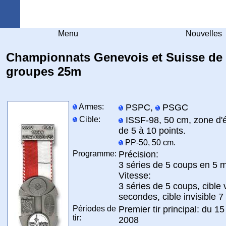
Arquebuse Genève
Menu
Nouvelles
Championnats Genevois et Suisse de
groupes 25m
Armes:
PSPC,
PSGC
Cible:
ISSF-98, 50 cm, zone d'é
de 5 à 10 points.
PP-50, 50 cm.
Programme:
Précision:
3 séries de 5 coups en 5 m
Vitesse:
3 séries de 5 coups, cible v
secondes, cible invisible 
Périodes de
Premier tir principal: du 15
tir:
2008