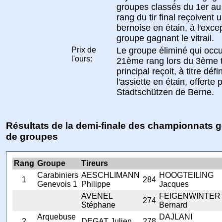
groupes classés du 1er a
rang du tir final reçoivent
bernoise en étain, à l'exce
groupe gagnant le vitrail.
Prix de
Le groupe éliminé qui occ
l'ours:
21ème rang lors du 3ème t
principal reçoit, à titre défini
l'assiette en étain, offerte 
Stadtschützen de Berne.
Résultats de la demi-finale des championnats 
de groupes
Rang
Groupe
Tireurs
Carabiniers
AESCHLIMANN
HOOGTEILING
1
284
Genevois 1
Philippe
Jacques
AVENEL
FEIGENWINTER
274
Stéphane
Bernard
Arquebuse
DAJLANI
2
DEGAT Julien
278