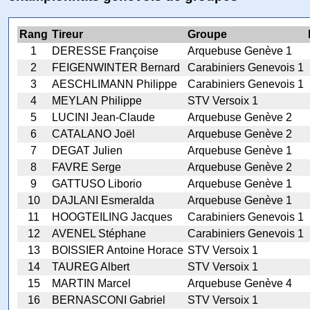
Rang
Tireur
Groupe
1
DERESSE Françoise
Arquebuse Genève 1
2
FEIGENWINTER Bernard
Carabiniers Genevois 1
3
AESCHLIMANN Philippe
Carabiniers Genevois 1
4
MEYLAN Philippe
STV Versoix 1
5
LUCINI Jean-Claude
Arquebuse Genève 2
6
CATALANO Joël
Arquebuse Genève 2
7
DEGAT Julien
Arquebuse Genève 1
8
FAVRE Serge
Arquebuse Genève 2
9
GATTUSO Liborio
Arquebuse Genève 1
10
DAJLANI Esmeralda
Arquebuse Genève 1
11
HOOGTEILING Jacques
Carabiniers Genevois 1
12
AVENEL Stéphane
Carabiniers Genevois 1
13
BOISSIER Antoine Horace
STV Versoix 1
14
TAUREG Albert
STV Versoix 1
15
MARTIN Marcel
Arquebuse Genève 4
16
BERNASCONI Gabriel
STV Versoix 1