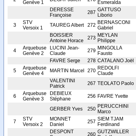
Genève 1
Esmeralda
DERESSE
GATTUSO
287
Françoise
Liborio
STV
BERNASCONI
3
TAUREG Albert
272
Versoix 1
Gabriel
BOISSIER
MEYLAN
273
Antoine Horace
Philippe
Arquebuse
LUCINI Jean-
MINGOLLA
4
279
Genève 2
Claude
Fausto
FAVRE Serge
278
CATALANO Joël
Arquebuse
REDOLFI
5
MARTIN Marcel
270
Genève 4
Claude
VALENTINI
267
TEOLATO Paolo
Patrick
Arquebuse
DEBIEUX
6
256
FAVRE Yvette
Genève 3
Stéphane
PERUCCHINI
GERBER Yves
250
Marco
STV
MONNET
SIEM TJAM
7
257
Versoix 2
Daniel
Ferdinand
DESPONT
GUTZWILLER
260