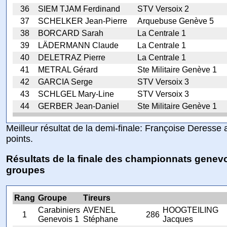
36
SIEM TJAM Ferdinand
STV Versoix 2
37
SCHELKER Jean-Pierre
Arquebuse Genève 5
38
BORCARD Sarah
La Centrale 1
39
LÄDERMANN Claude
La Centrale 1
40
DELETRAZ Pierre
La Centrale 1
41
METRAL Gérard
Ste Militaire Genève 1
42
GARCIA Serge
STV Versoix 3
43
SCHLGEL Mary-Line
STV Versoix 3
44
GERBER Jean-Daniel
Ste Militaire Genève 1
Meilleur résultat de la demi-finale: Françoise Deresse
points.
Résultats de la finale des championnats genev
groupes
Rang
Groupe
Tireurs
Carabiniers
AVENEL
HOOGTEILING
1
286
Genevois 1
Stéphane
Jacques