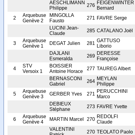
AESCHLIMANN
FEIGENWINTER
276
Philippe
Bernard
Arquebuse
MINGOLLA
2
271
FAVRE Serge
Genève 2
Fausto
LUCINI Jean-
285
CATALANO Joël
Claude
Arquebuse
GATTUSO
3
DEGAT Julien
281
Genève 1
Liborio
DAJLANI
DERESSE
269
Esmeralda
Françoise
STV
BOISSIER
4
277
TAUREG Albert
Versoix 1
Antoine Horace
BERNASCONI
MEYLAN
264
Gabriel
Philippe
Arquebuse
PERUCCHINI
5
GERBER Yves
271
Genève 3
Marco
DEBIEUX
273
FAVRE Yvette
Stéphane
Arquebuse
REDOLFI
6
MARTIN Marcel
270
Genève 4
Claude
VALENTINI
270
TEOLATO Paolo
Patrick