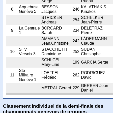
Serge
Rudolf
Arquebuse
BESSON
KALATHAKIS
8
246
Genève 5
Jacques
Kiriakos
STRICKER
SCHELKER
254
Andreas
Jean-Pierre
La Centrale
BORCARD
DELETRAZ
9
234
1
Sarah
Pierre
AMMANN
LÄDERMANN
242
Jean.Christohe
Claude
STV
STACCHETTI
SUDAN
10
252
Versoix 3
Dominique
Christophe
SCHLGEL
199
GARCIA Serge
Mary-Line
Ste
LOEFFEL
RODRIGUEZ
11
Militaire
262
Frédéric
David
Genève 1
GERBER Jean-
METRAL Gérard
229
Daniel
Classement individuel de la demi-finale des
championnats genevois de groupes