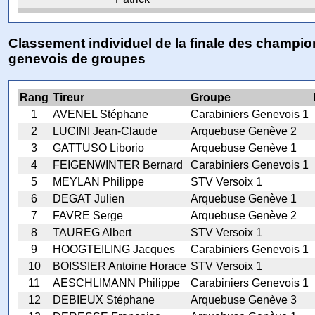
Classement individuel de la finale des champi
genevois de groupes
Rang
Tireur
Groupe
1
AVENEL Stéphane
Carabiniers Genevois 1
2
LUCINI Jean-Claude
Arquebuse Genève 2
3
GATTUSO Liborio
Arquebuse Genève 1
4
FEIGENWINTER Bernard
Carabiniers Genevois 1
5
MEYLAN Philippe
STV Versoix 1
6
DEGAT Julien
Arquebuse Genève 1
7
FAVRE Serge
Arquebuse Genève 2
8
TAUREG Albert
STV Versoix 1
9
HOOGTEILING Jacques
Carabiniers Genevois 1
10
BOISSIER Antoine Horace
STV Versoix 1
11
AESCHLIMANN Philippe
Carabiniers Genevois 1
12
DEBIEUX Stéphane
Arquebuse Genève 3