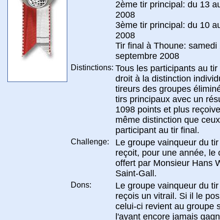
2ème tir principal: du 13 au
2008
3ème tir principal: du 10 a
2008
Tir final à Thoune: samedi
septembre 2008
Distinctions:
Tous les participants au tir 
droit à la distinction indivi
tireurs des groupes élimin
tirs principaux avec un rés
1098 points et plus reçoive
même distinction que ceux
participant au tir final.
Challenge:
Le groupe vainqueur du tir 
reçoit, pour une année, le
offert par Monsieur Hans Wi
Saint-Gall.
Dons:
Le groupe vainqueur du tir 
reçois un vitrail. Si il le p
celui-ci revient au groupe 
l'ayant encore jamais gagn