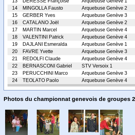
13
DERESSE Françoise
Arquebuse Genève 1
14
MINGOLLA Fausto
Arquebuse Genève 2
15
GERBER Yves
Arquebuse Genève 3
16
CATALANO Joël
Arquebuse Genève 2
17
MARTIN Marcel
Arquebuse Genève 4
18
VALENTINI Patrick
Arquebuse Genève 4
19
DAJLANI Esmeralda
Arquebuse Genève 1
20
FAVRE Yvette
Arquebuse Genève 3
21
REDOLFI Claude
Arquebuse Genève 4
22
BERNASCONI Gabriel
STV Versoix 1
23
PERUCCHINI Marco
Arquebuse Genève 3
24
TEOLATO Paolo
Arquebuse Genève 4
Photos du championnat genevois de groupes 