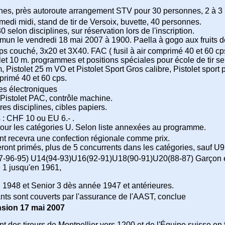
es, près autoroute arrangement STV pour 30 personnes, 2 à 3 pa
medi midi, stand de tir de Versoix, buvette, 40 personnes.
 selon disciplines, sur réservation lors de l'inscription.
un le vendredi 18 mai 2007 à 1900. Paella à gogo aux fruits d
s couché, 3x20 et 3X40. FAC ( fusil à air comprimé 40 et 60 cp
let 10 m. programmes et positions spéciales pour école de tir se
m, Pistolet 25 m VO et Pistolet Sport Gros calibre, Pistolet sport p
mprimé 40 et 60 cps.
es électroniques
Pistolet PAC, contrôle machine.
res disciplines, cibles papiers.
 : CHF 10 ou EU 6.- .
pour les catégories U. Selon liste annexées au programme.
nt recevra une confection régionale comme prix.
ront primés, plus de 5 concurrents dans les catégories, sauf U
-96-95) U14(94-93)U16(92-91)U18(90-91)U20(88-87) Garçon et
 1 jusqu'en 1961,
 1948 et Senior 3 dès année 1947 et antérieures.
ants sont couverts par l'assurance de l'AAST, conclue
nsion 17 mai 2007
 des tireurs de Montpellier vers 1200 et de l'Équipe suisse en f