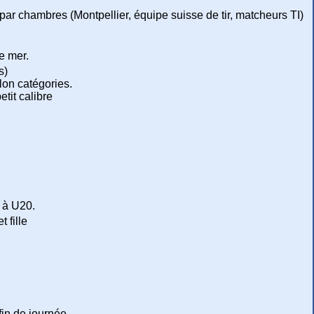
r chambres (Montpellier, équipe suisse de tir, matcheurs TI)
e mer.
s)
lon catégories.
etit calibre
9 à U20.
 fille
in de journée.