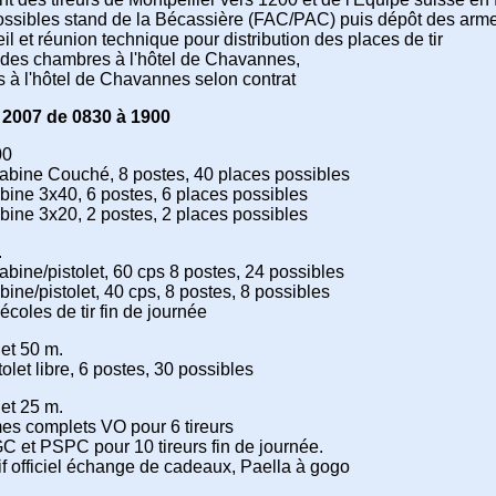
possibles stand de la Bécassière (FAC/PAC) puis dépôt des arm
l et réunion technique pour distribution des places de tir
 des chambres à l'hôtel de Chavannes,
s à l'hôtel de Chavannes selon contrat
 2007 de 0830 à 1900
00
rabine Couché, 8 postes, 40 places possibles
abine 3x40, 6 postes, 6 places possibles
abine 3x20, 2 postes, 2 places possibles
.
abine/pistolet, 60 cps 8 postes, 24 possibles
bine/pistolet, 40 cps, 8 postes, 8 possibles
écoles de tir fin de journée
let 50 m.
tolet libre, 6 postes, 30 possibles
let 25 m.
s complets VO pour 6 tireurs
C et PSPC pour 10 tireurs fin de journée.
if officiel échange de cadeaux, Paella à gogo