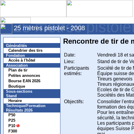
25 mètres pistole
25 mètres pistolet - 2008
Rencontre de tir de 
Nouvelles
Généralités
Calendrier des tirs
Date:
Vendredi 18 et s
Fondation
Accès à l'hôtel
Lieu:
Stand de tir de V
Association
Participants
Société de tir de 
Plan de tir
estimés:
Équipe suisse de t
Petites annonces
Tireurs genevois 
Bourse EAN 2026
Tireurs régionaux
Boutique
Ecoles de tir de 
Sous-sections
Sociétés des Mat
Stand
Horaire
Objectifs:
Consolider l'entr
Technique/Formation
formation des équ
Résultats 2026
Pour les entraîne
P50
sécurité, la tech
P25
Les participants 
P10
équipes Suisse Pol
F300
mai.