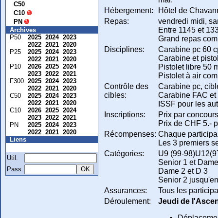
C50
Hébergement:
Hôtel de Chavann
C10
Repas:
vendredi midi, sa
PN
Entre 1145 et 1330
Archives
P50
2025
2024
2023
Grand repas comm
2022
2021
2020
Disciplines:
Carabine pc 60 cp
P25
2025
2024
2023
Carabine et pisto
2022
2021
2020
Pistolet libre 50 
P10
2026
2025
2024
2023
2022
2021
Pistolet à air co
F300
2025
2024
2023
Contrôle des
Carabine pc, cibl
2022
2021
2020
cibles:
Carabine FAC et 
C50
2025
2024
2023
2022
2021
2020
ISSF pour les aut
C10
2026
2025
2024
Inscriptions:
Prix par concours
2023
2022
2021
Prix de CHF 5.- 
PN
2025
2024
2023
2022
2021
2020
Récompenses:
Chaque participa
Liens
Les 3 premiers se
Membre
Catégories:
U9 (99-98)U12(97
Util.
Senior 1 et Dame
Pass.
Dame 2 et D 3
Senior 2 jusqu'en
Assurances:
Tous les particip
Déroulement:
Jeudi de l'Asce
Déplacement