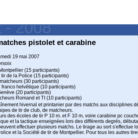
t - 2008
matches pistolet et carabine
amedi 19 mai 2007
ersoix
Montpellier (15 participants)
ir de la Police (15 participants)
matcheurs (30 participants)
 franco helvétique (10 participants)
Genève (20 participants)
cheurs Romand et TI (10 participants)
aînement hivernal et printanier par des matchs aux disciplines dé
ipes de tir de club, de matcheurs.
urs des écoles de tir P 10 m. et F 10 m, voire carabine pc couch
nique et la tactique enseignées lors des différents degrés, début
peuvent effectuer plusieurs matchs. Le tirage au sort s'effectue l
ice et la Société de tir de Montpellier. Pour tous les autres tire