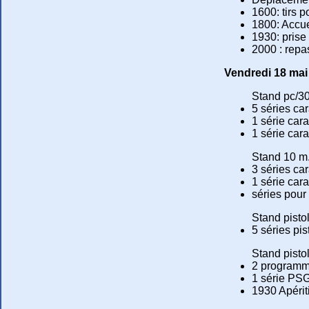
1600: tirs 
1800: Accuei
1930: prise
2000 : repa
Vendredi 18 mai
Stand pc/3
5 séries ca
1 série car
1 série car
Stand 10 m
3 séries car
1 série cara
séries pour 
Stand pisto
5 séries pis
Stand pisto
2 programme
1 série PSG
1930 Apérit