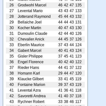
26
Grodwohl Marcel
46
42
47
135
27
Levental Mario
43
43
47
133
28
Jotterand Raymond
45
44
43
132
29
Bellaiche Joel
44
44
43
131
30
Kocher Martin
40
47
43
130
31
Dumoulin Claude
42
44
40
126
32
Chevalier Anick
44
45
37
126
33
Eberlin Maurice
37
43
44
124
34
Gabert Marcel
40
41
43
124
35
Gisler Philippe
37
45
41
123
36
Engel Florence
40
42
40
122
37
Rieder Hans
44
41
37
122
38
Homann Karl
29
44
47
120
39
Klaucke Gilbert
33
41
45
119
40
Fontaine Marion
39
37
43
119
41
Levental Azra
41
36
41
118
42
Savoretti Andrea
41
40
37
118
43
Rychner Robert
33
38
46
117