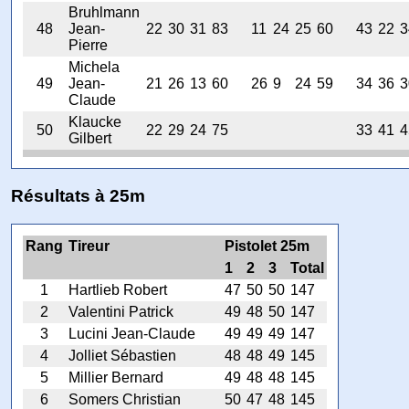
Bruhlmann
48
Jean-
22
30
31
83
11
24
25
60
43
22
3
Pierre
Michela
49
Jean-
21
26
13
60
26
9
24
59
34
36
3
Claude
Klaucke
50
22
29
24
75
33
41
4
Gilbert
Résultats à 25m
Rang
Tireur
Pistolet 25m
1
2
3
Total
1
Hartlieb Robert
47
50
50
147
2
Valentini Patrick
49
48
50
147
3
Lucini Jean-Claude
49
49
49
147
4
Jolliet Sébastien
48
48
49
145
5
Millier Bernard
49
48
48
145
6
Somers Christian
50
47
48
145