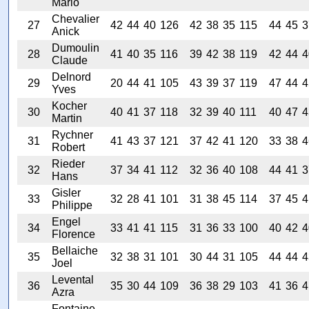
Mario
Chevalier
27
42
44
40
126
42
38
35
115
44
45
3
Anick
Dumoulin
28
41
40
35
116
39
42
38
119
42
44
4
Claude
Delnord
29
20
44
41
105
43
39
37
119
47
44
4
Yves
Kocher
30
40
41
37
118
32
39
40
111
40
47
4
Martin
Rychner
31
41
43
37
121
37
42
41
120
33
38
4
Robert
Rieder
32
37
34
41
112
32
36
40
108
44
41
3
Hans
Gisler
33
32
28
41
101
31
38
45
114
37
45
4
Philippe
Engel
34
33
41
41
115
31
36
33
100
40
42
4
Florence
Bellaiche
35
32
38
31
101
30
44
31
105
44
44
4
Joel
Levental
36
35
30
44
109
36
38
29
103
41
36
4
Azra
Fontaine