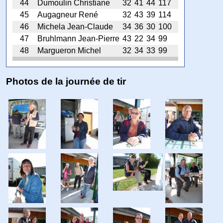
44
Dumoulin Christiane
32
41
44
117
45
Augagneur René
32
43
39
114
46
Michela Jean-Claude
34
36
30
100
47
Bruhlmann Jean-Pierre
43
22
34
99
48
Margueron Michel
32
34
33
99
Photos de la journée de tir