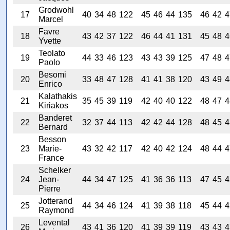
Grodwohl
17
40
34
48
122
45
46
44
135
46
42
4
Marcel
Favre
18
43
42
37
122
46
44
41
131
45
48
4
Yvette
Teolato
19
44
33
46
123
43
43
39
125
47
48
4
Paolo
Besomi
20
33
48
47
128
41
41
38
120
43
49
4
Enrico
Kalathakis
21
35
45
39
119
42
40
40
122
48
47
4
Kiriakos
Banderet
22
32
37
44
113
42
42
44
128
48
45
4
Bernard
Besson
23
Marie-
43
32
42
117
42
40
42
124
48
44
4
France
Schelker
24
Jean-
44
34
47
125
41
36
36
113
47
45
4
Pierre
Jotterand
25
44
34
46
124
41
39
38
118
45
44
4
Raymond
Levental
26
43
41
36
120
41
39
39
119
43
43
4