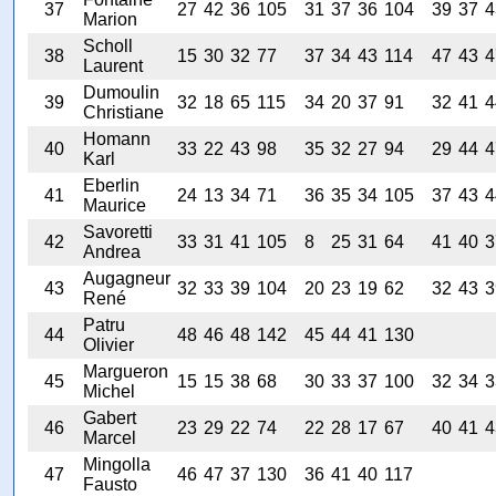
37
27
42
36
105
31
37
36
104
39
37
4
Marion
Scholl
38
15
30
32
77
37
34
43
114
47
43
4
Laurent
Dumoulin
39
32
18
65
115
34
20
37
91
32
41
4
Christiane
Homann
40
33
22
43
98
35
32
27
94
29
44
4
Karl
Eberlin
41
24
13
34
71
36
35
34
105
37
43
4
Maurice
Savoretti
42
33
31
41
105
8
25
31
64
41
40
3
Andrea
Augagneur
43
32
33
39
104
20
23
19
62
32
43
3
René
Patru
44
48
46
48
142
45
44
41
130
Olivier
Margueron
45
15
15
38
68
30
33
37
100
32
34
3
Michel
Gabert
46
23
29
22
74
22
28
17
67
40
41
4
Marcel
Mingolla
47
46
47
37
130
36
41
40
117
Fausto