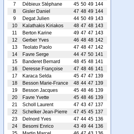
7
Débieux Stéphane
45
50
49
144
8
Gisler Daniel
47
48
49
144
9
Degat Julien
44
50
49
143
10
Kalathakis Kiriakos
48
47
48
143
11
Berton Karine
49
47
47
143
12
Gerber Yves
46
48
48
142
13
Teolato Paolo
47
48
47
142
14
Favre Serge
44
47
50
141
15
Banderet Bernard
48
45
48
141
16
Deresse Françoise
47
48
46
141
17
Karaca Selda
45
47
47
139
18
Besson Marie-France
48
44
47
139
19
Besson Jacques
45
48
46
139
20
Favre Yvette
45
48
46
139
21
Scholl Laurent
47
43
47
137
22
Schelker Jean-Pierre
47
45
45
137
23
Delnord Yves
47
44
45
136
24
Besomi Enrico
43
49
44
136
25
Martin Marcel
46
47
43
136