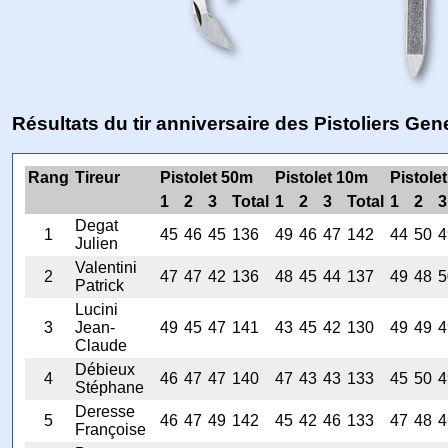
Résultats du tir anniversaire des Pistoliers Gen
Rang
Tireur
Pistolet 50m
Pistolet 10m
Pistole
1
2
3
Total
1
2
3
Total
1
2
3
Degat
1
45
46
45
136
49
46
47
142
44
50
4
Julien
Valentini
2
47
47
42
136
48
45
44
137
49
48
5
Patrick
Lucini
3
Jean-
49
45
47
141
43
45
42
130
49
49
4
Claude
Débieux
4
46
47
47
140
47
43
43
133
45
50
4
Stéphane
Deresse
5
46
47
49
142
45
42
46
133
47
48
4
Françoise