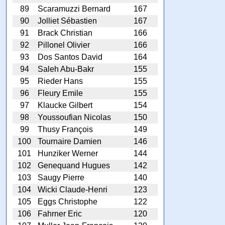
89
Scaramuzzi Bernard
167
90
Jolliet Sébastien
167
91
Brack Christian
166
92
Pillonel Olivier
166
93
Dos Santos David
164
94
Saleh Abu-Bakr
155
95
Rieder Hans
155
96
Fleury Emile
155
97
Klaucke Gilbert
154
98
Youssoufian Nicolas
150
99
Thusy François
149
100
Tournaire Damien
146
101
Hunziker Werner
144
102
Genequand Hugues
142
103
Saugy Pierre
140
104
Wicki Claude-Henri
123
105
Eggs Christophe
122
106
Fahrner Eric
120