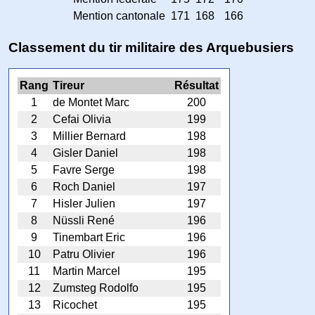
Mention cantonale
171
168
166
Classement du tir militaire des Arquebusiers
Rang
Tireur
Résultat
1
de Montet Marc
200
2
Cefai Olivia
199
3
Millier Bernard
198
4
Gisler Daniel
198
5
Favre Serge
198
6
Roch Daniel
197
7
Hisler Julien
197
8
Nüssli René
196
9
Tinembart Eric
196
10
Patru Olivier
196
11
Martin Marcel
195
12
Zumsteg Rodolfo
195
13
Ricochet
195