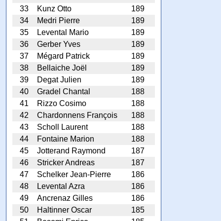
33
Kunz Otto
189
34
Medri Pierre
189
35
Levental Mario
189
36
Gerber Yves
189
37
Mégard Patrick
189
38
Bellaiche Joël
189
39
Degat Julien
189
40
Gradel Chantal
188
41
Rizzo Cosimo
188
42
Chardonnens François
188
43
Scholl Laurent
188
44
Fontaine Marion
188
45
Jotterand Raymond
187
46
Stricker Andreas
187
47
Schelker Jean-Pierre
186
48
Levental Azra
186
49
Ancrenaz Gilles
186
50
Haltinner Oscar
185