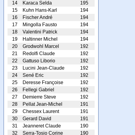
14
Karaca Selda
195
15
Kuhn Hans-Karl
194
16
Fischer André
194
17
Mingolla Fausto
194
18
Valentini Patrick
194
19
Haltinner Michel
194
20
Grodwohl Marcel
192
21
Redolfi Claude
192
22
Gattuso Liborio
192
23
Lucini Jean-Claude
192
24
Sené Eric
192
25
Deresse Françoise
192
26
Fellegi Gabriel
192
27
Demierre Steve
192
28
Pellat Jean-Michel
191
29
Chessex Laurent
191
30
Gerard David
191
31
Jeanneret Claude
190
32
Serra-Tosio Corine
190