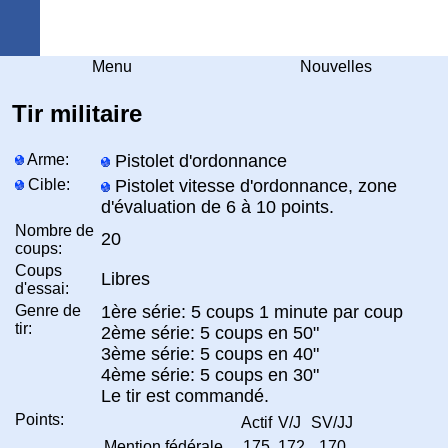
Arquebuse Genève
Menu
Nouvelles
Tir militaire
Arme:
Pistolet d'ordonnance
Cible:
Pistolet vitesse d'ordonnance, zone
d'évaluation de 6 à 10 points.
Nombre de
20
coups:
Coups
Libres
d'essai:
Genre de
1ère série: 5 coups 1 minute par coup
tir:
2ème série: 5 coups en 50"
3ème série: 5 coups en 40"
4ème série: 5 coups en 30"
Le tir est commandé.
Points:
Actif
V/J
SV/JJ
Mention fédérale
175
172
170