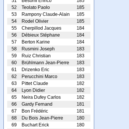
51
Besomi Enrico
185
52
Teolato Paolo
185
53
Rampony Claude-Alain
185
54
Rodel Olivier
185
55
Cherpillod Jacques
184
56
Débieux Stéphane
184
57
Berton Karine
184
58
Rusmini Joseph
183
59
Ruiz Christian
183
60
Brühlmann Jean-Pierre
183
61
Drizenko Eric
183
62
Perucchini Marco
183
63
Pittet Claude
182
64
Lyon Didier
182
65
Neira Dufey Carlos
182
66
Gardy Fernand
181
67
Bon Frédéric
181
68
Du Bois Jean-Pierre
180
69
Buchart Erick
180