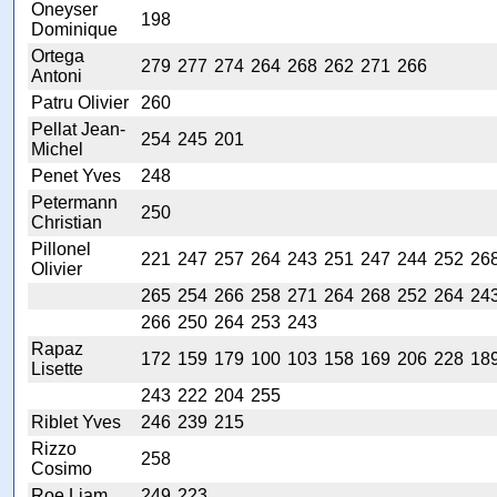
Oneyser
198
Dominique
Ortega
279
277
274
264
268
262
271
266
Antoni
Patru Olivier
260
Pellat Jean-
254
245
201
Michel
Penet Yves
248
Petermann
250
Christian
Pillonel
221
247
257
264
243
251
247
244
252
26
Olivier
265
254
266
258
271
264
268
252
264
24
266
250
264
253
243
Rapaz
172
159
179
100
103
158
169
206
228
18
Lisette
243
222
204
255
Riblet Yves
246
239
215
Rizzo
258
Cosimo
Roe Liam
249
223