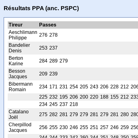
Résultats PPA (anc. PSPC)
Tireur
Passes
Aeschlimann
276
278
Philippe
Bandelier
253
237
Denis
Berton
284
289
279
Karine
Besson
209
239
Jacques
Bibermann
234
171
231
254
205
243
206
228
212
20
Romain
225
232
195
206
200
220
188
155
212
23
234
245
237
218
Catalano
275
282
281
279
279
281
279
281
280
28
Joël
Cherpillod
256
255
230
246
255
251
257
246
259
25
Jacques
244
244
233
242
260
244
251
248
250
25