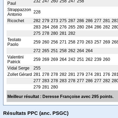
232
247
260
258
247
258
Paul
Strappazzon
228
Antonio
Ricochet
282
279
273
275
287
286
286
277
281
28
283
264
268
276
265
280
284
286
282
28
275
278
280
281
282
Teolato
259
260
256
271
258
270
263
257
269
26
Paolo
272
265
251
258
262
264
264
Valentini
259
269
269
264
242
251
262
239
260
Patrick
Vidal Serge
255
Zollet Gérard
281
278
278
282
281
279
274
281
276
28
277
283
278
283
278
277
286
277
282
28
279
281
280
Meilleur résultat : Deresse Françoise avec 295 points.
Résultats PPC (anc. PSGC)