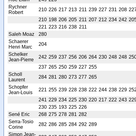
Rychner
210
226
217
213
211
239
227
231
208
22
Robert
210
198
206
205
211
207
212
234
242
20
221
223
216
238
211
Saleh Moaz
280
Schaerer
204
Henri Marc
Schelker
242
259
237
256
206
264
230
248
248
25
Jean-Pierre
237
265
250
259
227
255
Scholl
284
281
280
273
277
265
Laurent
Schopfer
221
255
239
228
238
222
244
238
229
25
Jean-Louis
241
229
234
225
230
220
217
222
243
22
230
235
193
225
226
Sené Eric
268
275
278
281
282
Serra-Tosio
282
286
285
284
292
289
Corine
Simon Jean-