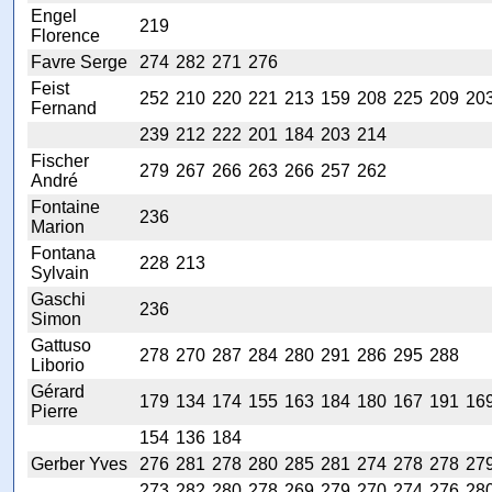
Engel
219
Florence
Favre Serge
274
282
271
276
Feist
252
210
220
221
213
159
208
225
209
20
Fernand
239
212
222
201
184
203
214
Fischer
279
267
266
263
266
257
262
André
Fontaine
236
Marion
Fontana
228
213
Sylvain
Gaschi
236
Simon
Gattuso
278
270
287
284
280
291
286
295
288
Liborio
Gérard
179
134
174
155
163
184
180
167
191
16
Pierre
154
136
184
Gerber Yves
276
281
278
280
285
281
274
278
278
27
273
282
280
278
269
279
270
274
276
28