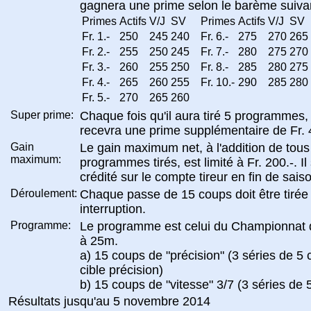
gagnera une prime selon le barème suivan
Primes
Actifs
V/J
SV
Primes
Actifs
V/J
SV
Fr. 1.-
250
245
240
Fr. 6.-
275
270
265
Fr. 2.-
255
250
245
Fr. 7.-
280
275
270
Fr. 3.-
260
255
250
Fr. 8.-
285
280
275
Fr. 4.-
265
260
255
Fr. 10.-
290
285
280
Fr. 5.-
270
265
260
Super prime:
Chaque fois qu'il aura tiré 5 programmes, l
recevra une prime supplémentaire de Fr. 
Gain
Le gain maximum net, à l'addition de tous
maximum:
programmes tirés, est limité à Fr. 200.-. Il
crédité sur le compte tireur en fin de sais
Déroulement:
Chaque passe de 15 coups doit être tirée
interruption.
Programme:
Le programme est celui du Championnat 
à 25m.
a) 15 coups de "précision" (3 séries de 5
cible précision)
b) 15 coups de "vitesse" 3/7 (3 séries de 
Résultats jusqu'au 5 novembre 2014