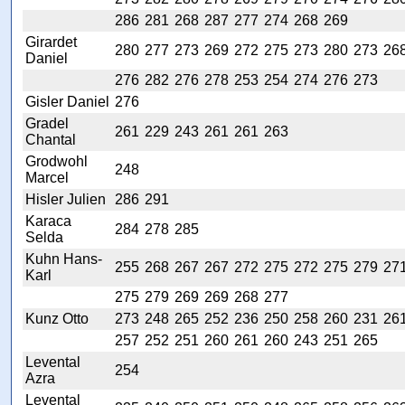
286
281
268
287
277
274
268
269
Girardet
280
277
273
269
272
275
273
280
273
26
Daniel
276
282
276
278
253
254
274
276
273
Gisler Daniel
276
Gradel
261
229
243
261
261
263
Chantal
Grodwohl
248
Marcel
Hisler Julien
286
291
Karaca
284
278
285
Selda
Kuhn Hans-
255
268
267
267
272
275
272
275
279
27
Karl
275
279
269
269
268
277
Kunz Otto
273
248
265
252
236
250
258
260
231
26
257
252
251
260
261
260
243
251
265
Levental
254
Azra
Levental