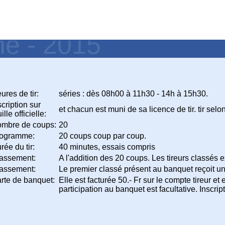
ne - 2015
ures de tir:
séries : dès 08h00 à 11h30 - 14h à 15h30.
scription sur
et chacun est muni de sa licence de tir. tir sel
ille officielle:
mbre de coups:
20
ogramme:
20 coups coup par coup.
rée du tir:
40 minutes, essais compris
assement:
A l'addition des 20 coups. Les tireurs classés
assement:
Le premier classé présent au banquet reçoit u
rte de banquet:
Elle est facturée 50.- Fr sur le compte tireur et 
participation au banquet est facultative. Inscript