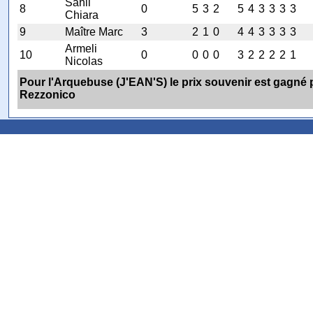
Sahli
8
0
5
3
2
5
4
3
3
3
3
Chiara
9
Maître Marc
3
2
1
0
4
4
3
3
3
3
Armeli
10
0
0
0
0
3
2
2
2
2
1
Nicolas
Pour l'Arquebuse (J'EAN'S) le prix souvenir est gagné p
Rezzonico