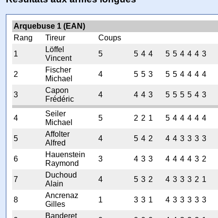
Arquebuse 1 (EAN)
Rang
Tireur
Coups
Löffel
1
5
5
4
4
5
5
4
4
4
3
Vincent
Fischer
2
4
5
5
3
5
5
4
4
4
4
Michael
Capon
3
4
4
4
3
5
5
5
5
4
3
Frédéric
Seiler
4
5
2
2
1
5
4
4
4
4
4
Michael
Affolter
5
4
5
4
2
4
4
3
3
3
3
Alfred
Hauenstein
6
3
4
3
3
4
4
4
4
3
2
Raymond
Duchoud
7
4
5
3
2
4
3
3
3
2
1
Alain
Ancrenaz
8
1
3
3
1
4
3
3
3
3
3
Gilles
Banderet