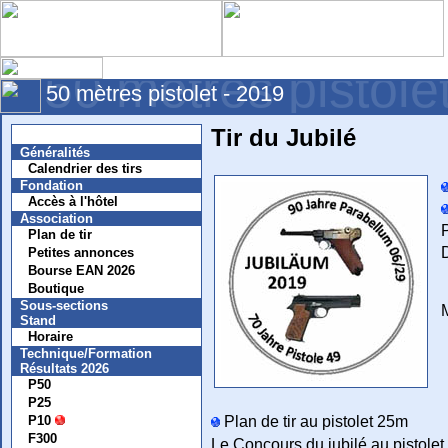
50 mètres pistole
50 mètres pistolet - 2019
Tir du Jubilé
Nouvelles
Généralités
Calendrier des tirs
Fondation
Accès à l'hôtel
Association
Plan de tir
D
Petites annonces
Bourse EAN 2026
Boutique
Sous-sections
Stand
Horaire
Technique/Formation
Résultats 2026
P50
P25
Plan de tir au pistolet 25m
P10
F300
Le Concours du jubilé au pistolet