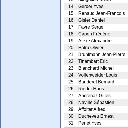
14
Gerber Yves
15
Renaud Jean-François
16
Gisler Daniel
17
Favre Serge
18
Capon Frédéric
19
Alexe Alexandre
20
Patru Olivier
21
Brühlmann Jean-Pierre
22
Tinembart Eric
23
Blanchard Michel
24
Vollenweider Louis
25
Banderet Bernard
26
Rieder Hans
27
Ancrenaz Gilles
28
Naville Sébastien
29
Affolter Alfred
30
Ducheveu Ernest
31
Penet Yves