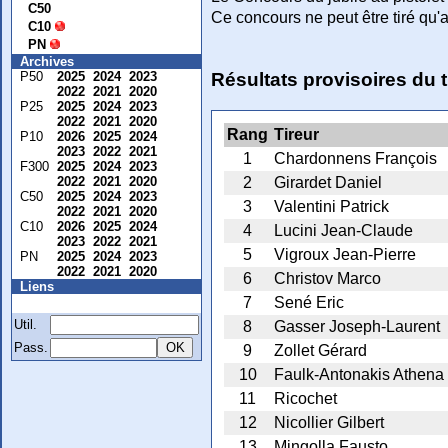
C50
Ce concours ne peut être tiré qu'a
C10
PN
Archives
P50
2025
2024
2023
Résultats provisoires du ti
2022
2021
2020
P25
2025
2024
2023
2022
2021
2020
Rang
Tireur
P10
2026
2025
2024
2023
2022
2021
1
Chardonnens François
F300
2025
2024
2023
2022
2021
2020
2
Girardet Daniel
C50
2025
2024
2023
3
Valentini Patrick
2022
2021
2020
C10
2026
2025
2024
4
Lucini Jean-Claude
2023
2022
2021
5
Vigroux Jean-Pierre
PN
2025
2024
2023
2022
2021
2020
6
Christov Marco
Liens
7
Sené Eric
Membre
Util.
8
Gasser Joseph-Laurent
Pass.
9
Zollet Gérard
10
Faulk-Antonakis Athena
11
Ricochet
12
Nicollier Gilbert
13
Mingolla Fausto