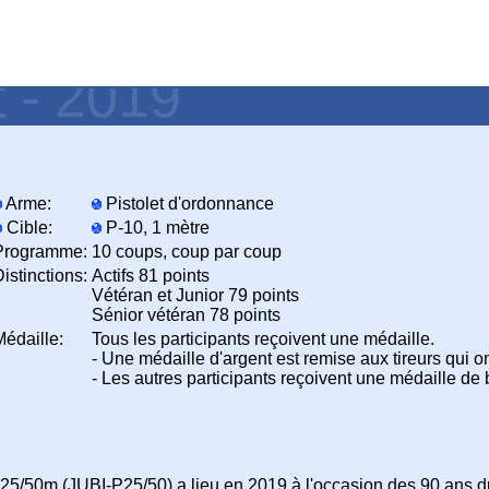
t - 2019
Arme:
Pistolet d'ordonnance
Cible:
P-10, 1 mètre
Programme:
10 coups, coup par coup
istinctions:
Actifs 81 points
Vétéran et Junior 79 points
Sénior vétéran 78 points
Médaille:
Tous les participants reçoivent une médaille.
- Une médaille d'argent est remise aux tireurs qui ont
- Les autres participants reçoivent une médaille de 
 25/50m (JUBI-P25/50) a lieu en 2019 à l'occasion des 90 ans d