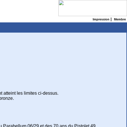
|
Impression
Membre
 atteint les limites ci-dessus.
bronze.
u Parabellum 06/29 et des 70 ans du Pistolet 49.