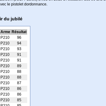
vec le pistolet dordonnance.
r du jubilé
Arme
Résultat
P210
96
P210
94
P210
93
P210
91
P210
91
P210
89
P210
88
P210
88
P210
87
P210
86
P210
86
P210
85
P210
85