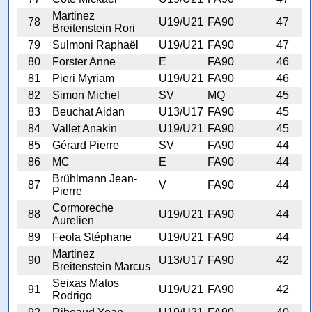
Martinez
78
U19/U21
FA90
47
Breitenstein Rori
79
Sulmoni Raphaël
U19/U21
FA90
47
80
Forster Anne
E
FA90
46
81
Pieri Myriam
U19/U21
FA90
46
82
Simon Michel
SV
MQ
45
83
Beuchat Aidan
U13/U17
FA90
45
84
Vallet Anakin
U19/U21
FA90
45
85
Gérard Pierre
SV
FA90
44
86
MC
E
FA90
44
Brühlmann Jean-
87
V
FA90
44
Pierre
Cormoreche
88
U19/U21
FA90
44
Aurelien
89
Feola Stéphane
U19/U21
FA90
44
Martinez
90
U13/U17
FA90
42
Breitenstein Marcus
Seixas Matos
91
U19/U21
FA90
42
Rodrigo