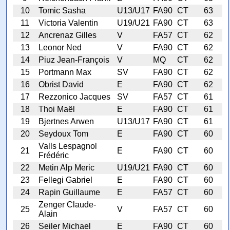
10
Tomic Sasha
U13/U17
FA90
CT
63
11
Victoria Valentin
U19/U21
FA90
CT
63
12
Ancrenaz Gilles
V
FA57
CT
62
13
Leonor Ned
V
FA90
CT
62
14
Piuz Jean-François
V
MQ
CT
62
15
Portmann Max
SV
FA90
CT
62
16
Obrist David
E
FA90
CT
62
17
Rezzonico Jacques
SV
FA57
CT
61
18
Thoi Maël
E
FA90
CT
61
19
Bjertnes Arwen
U13/U17
FA90
CT
61
20
Seydoux Tom
E
FA90
CT
60
Valls Lespagnol
21
E
FA90
CT
60
Frédéric
22
Metin Alp Meric
U19/U21
FA90
CT
60
23
Fellegi Gabriel
E
FA90
CT
60
24
Rapin Guillaume
E
FA57
CT
60
Zenger Claude-
25
V
FA57
CT
60
Alain
26
Seiler Michael
E
FA90
CT
60