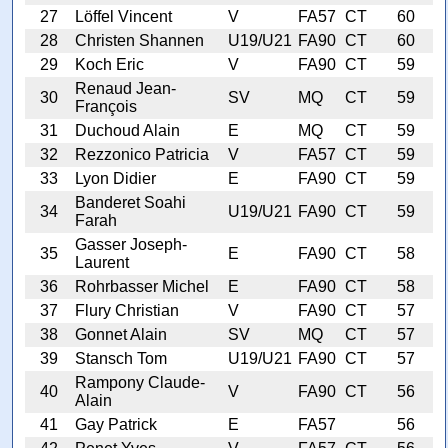
27
Löffel Vincent
V
FA57
CT
60
28
Christen Shannen
U19/U21
FA90
CT
60
29
Koch Eric
V
FA90
CT
59
Renaud Jean-
30
SV
MQ
CT
59
François
31
Duchoud Alain
E
MQ
CT
59
32
Rezzonico Patricia
V
FA57
CT
59
33
Lyon Didier
E
FA90
CT
59
Banderet Soahi
34
U19/U21
FA90
CT
59
Farah
Gasser Joseph-
35
E
FA90
CT
58
Laurent
36
Rohrbasser Michel
E
FA90
CT
58
37
Flury Christian
V
FA90
CT
57
38
Gonnet Alain
SV
MQ
CT
57
39
Stansch Tom
U19/U21
FA90
CT
57
Rampony Claude-
40
V
FA90
CT
56
Alain
41
Gay Patrick
E
FA57
56