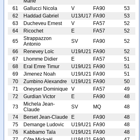
Marie
61
Gallucci Nicola
V
FA90
53
62
Haddad Gabriel
U13/U17
FA90
53
63
Ducheveu Ernest
V
FA57
52
64
Ricochet
E
FA57
52
Strappazzon
65
SV
FA90
52
Antonio
66
Renevey Loïc
U19/U21
FA90
52
67
Lhomme Didier
E
FA57
51
68
Eral Emre Timur
U19/U21
FA90
51
69
Jimenez Noah
U19/U21
FA90
51
70
Zumbino Alexandre
U19/U21
FA90
50
71
Oneyser Dominique
V
FA57
49
72
Gurdian Victor
E
FA90
48
Michela Jean-
73
SV
MQ
48
Claude
74
Berset Jean-Claude
E
FA90
48
75
Demange Ludovic
U19/U21
FA90
48
76
Kabbamo Tala
U19/U21
FA90
48
77
Côte Mickaël
U19/U21
FA90
47