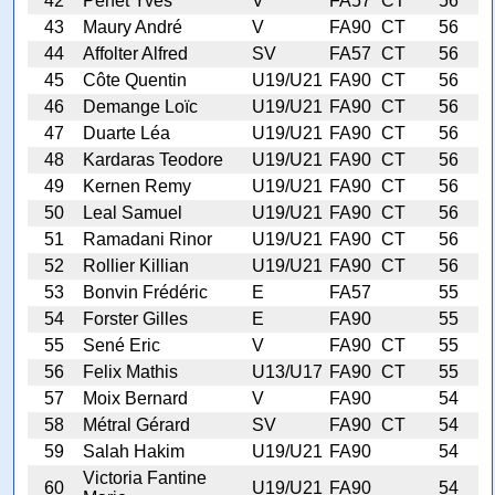
42
Penet Yves
V
FA57
CT
56
43
Maury André
V
FA90
CT
56
44
Affolter Alfred
SV
FA57
CT
56
45
Côte Quentin
U19/U21
FA90
CT
56
46
Demange Loïc
U19/U21
FA90
CT
56
47
Duarte Léa
U19/U21
FA90
CT
56
48
Kardaras Teodore
U19/U21
FA90
CT
56
49
Kernen Remy
U19/U21
FA90
CT
56
50
Leal Samuel
U19/U21
FA90
CT
56
51
Ramadani Rinor
U19/U21
FA90
CT
56
52
Rollier Killian
U19/U21
FA90
CT
56
53
Bonvin Frédéric
E
FA57
55
54
Forster Gilles
E
FA90
55
55
Sené Eric
V
FA90
CT
55
56
Felix Mathis
U13/U17
FA90
CT
55
57
Moix Bernard
V
FA90
54
58
Métral Gérard
SV
FA90
CT
54
59
Salah Hakim
U19/U21
FA90
54
Victoria Fantine
60
U19/U21
FA90
54