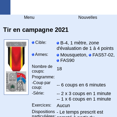
Arquebuse Genève
Menu
Nouvelles
Tir en campagne 2021
Cible:
B-4, 1 mètre, zone
d'évaluation de 1 à 4 points
Armes:
Mousqueton,
FAS57-02,
FAS90
Nombre de
18
coups:
Programme:
-Coup par
-- 6 coups en 6 minutes
coup:
-Série:
-- 2 x 3 coups en 1 minute
-- 1 x 6 coups en 1 minute
Exercices:
Aucun
Dispositions
- Le temps prescrit est
particulières: