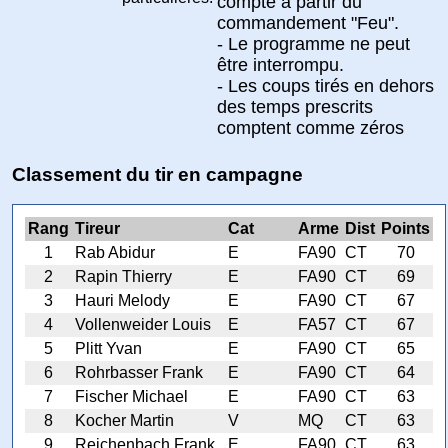
compté à partir du
commandement "Feu".
- Le programme ne peut
être interrompu.
- Les coups tirés en dehors
des temps prescrits
comptent comme zéros
Classement du tir en campagne
Rang
Tireur
Cat
Arme
Dist
Points
1
Rab Abidur
E
FA90
CT
70
2
Rapin Thierry
E
FA90
CT
69
3
Hauri Melody
E
FA90
CT
67
4
Vollenweider Louis
E
FA57
CT
67
5
Plitt Yvan
E
FA90
CT
65
6
Rohrbasser Frank
E
FA90
CT
64
7
Fischer Michael
E
FA90
CT
63
8
Kocher Martin
V
MQ
CT
63
9
Reichenbach Frank
E
FA90
CT
63