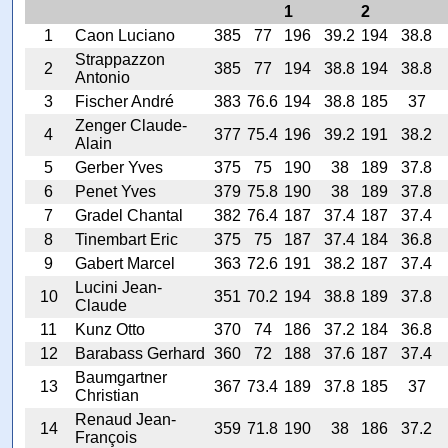
1
2
1
Caon Luciano
385
77
196
39.2
194
38.8
Strappazzon
2
385
77
194
38.8
194
38.8
Antonio
3
Fischer André
383
76.6
194
38.8
185
37
Zenger Claude-
4
377
75.4
196
39.2
191
38.2
Alain
5
Gerber Yves
375
75
190
38
189
37.8
6
Penet Yves
379
75.8
190
38
189
37.8
7
Gradel Chantal
382
76.4
187
37.4
187
37.4
8
Tinembart Eric
375
75
187
37.4
184
36.8
9
Gabert Marcel
363
72.6
191
38.2
187
37.4
Lucini Jean-
10
351
70.2
194
38.8
189
37.8
Claude
11
Kunz Otto
370
74
186
37.2
184
36.8
12
Barabass Gerhard
360
72
188
37.6
187
37.4
Baumgartner
13
367
73.4
189
37.8
185
37
Christian
Renaud Jean-
14
359
71.8
190
38
186
37.2
François