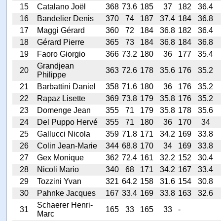
15
Catalano Joël
368
73.6
185
37
182
36.4
16
Bandelier Denis
370
74
187
37.4
184
36.8
17
Maggi Gérard
360
72
184
36.8
182
36.4
18
Gérard Pierre
365
73
184
36.8
184
36.8
19
Faoro Giorgio
366
73.2
180
36
177
35.4
Grandjean
20
363
72.6
178
35.6
176
35.2
Philippe
21
Barbattini Daniel
358
71.6
180
36
176
35.2
22
Rapaz Lisette
369
73.8
179
35.8
176
35.2
23
Domenge Jean
355
71
179
35.8
178
35.6
24
Del Puppo Hervé
355
71
180
36
170
34
25
Gallucci Nicola
359
71.8
171
34.2
169
33.8
26
Colin Jean-Marie
344
68.8
170
34
169
33.8
27
Gex Monique
362
72.4
161
32.2
152
30.4
28
Nicoli Mario
340
68
171
34.2
167
33.4
29
Tozzini Yvan
321
64.2
158
31.6
154
30.8
30
Pahnke Jacques
167
33.4
169
33.8
163
32.6
Schaerer Henri-
31
165
33
165
33
-
Marc