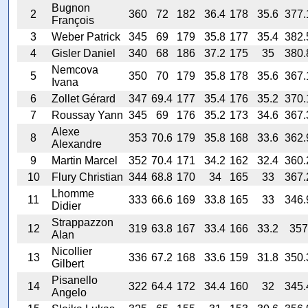
Bugnon
2
360
72
182
36.4
178
35.6
377.
François
3
Weber Patrick
345
69
179
35.8
177
35.4
382.
4
Gisler Daniel
340
68
186
37.2
175
35
380.
Nemcova
5
350
70
179
35.8
178
35.6
367.
Ivana
6
Zollet Gérard
347
69.4
177
35.4
176
35.2
370.
7
Roussay Yann
345
69
176
35.2
173
34.6
367.
Alexe
8
353
70.6
179
35.8
168
33.6
362.
Alexandre
9
Martin Marcel
352
70.4
171
34.2
162
32.4
360.
10
Flury Christian
344
68.8
170
34
165
33
367.
Lhomme
11
333
66.6
169
33.8
165
33
346.
Didier
Strappazzon
12
319
63.8
167
33.4
166
33.2
357
Alan
Nicollier
13
336
67.2
168
33.6
159
31.8
350.
Gilbert
Pisanello
14
322
64.4
172
34.4
160
32
345.
Angelo