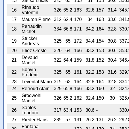
15
Sleika Lukas
325
65
155
31
153
30.6
356.
Rinaudo
16
326
65.2
163
32.6
157
31.4
345.
Valentin
17
Mauron Pierre
312
62.4
170
34
168
33.6
341.
Perraudin
18
334
66.8
171
34.2
164
32.8
330.
Michel
Stricker
19
325
65
172
34.4
154
30.8
337.
Andreas
20
Eliez Oreste
320
64
166
33.2
153
30.6
353.
Devaud
21
322
64.4
159
31.8
152
30.4
346.
Marcel
Bonvin
22
325
65
161
32.2
158
31.6
329.
Frédéric
23
Levental Mario
315
63
164
32.8
164
32.8
334.
24
Perroud Alain
329
65.8
166
33.2
160
32
324.
Grodwohl
25
326
65.2
162
32.4
150
30
325.
Marcel
Santos
26
317
63.4
153
30.6
-
330.
Teodoro
27
Rieder Hans
285
57
131
26.2
131
26.2
292.
Fontana