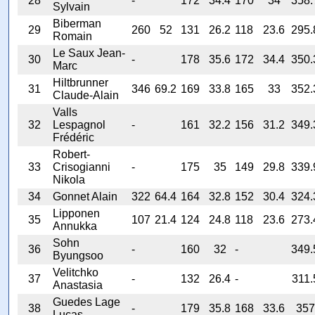
28
-
172
34.4
170
34
358.
Sylvain
Biberman
29
260
52
131
26.2
118
23.6
295.
Romain
Le Saux Jean-
30
-
178
35.6
172
34.4
350.
Marc
Hiltbrunner
31
346
69.2
169
33.8
165
33
352.
Claude-Alain
Valls
32
Lespagnol
-
161
32.2
156
31.2
349.
Frédéric
Robert-
33
Crisogianni
-
175
35
149
29.8
339.
Nikola
34
Gonnet Alain
322
64.4
164
32.8
152
30.4
324.
Lipponen
35
107
21.4
124
24.8
118
23.6
273.
Annukka
Sohn
36
-
160
32
-
349.
Byungsoo
Velitchko
37
-
132
26.4
-
311.
Anastasia
Guedes Lage
38
-
179
35.8
168
33.6
357
Lucas