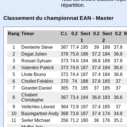
répartition.
Classement du championnat EAN - Master
Rang
Tireur
C.I.
0.2
Sect
0.2
Sect
0.2
M
1
2
1
Demierre Steve
387
77.4
195
39
189
37.8
2
Degat Julien
378
75.6
186
37.2
184
36.8
3
Rosset Sylvain
373
74.6
194
38.8
189
37.8
4
Valentini Patrick
373
74.6
187
37.4
184
36.8
5
Lhote Bruno
372
74.4
187
37.4
184
36.8
6
Chollet Frédéric
370
74
188
37.6
185
37
7
Girardet Daniel
365
73
185
37
185
37
Chabert
8
367
73.4
184
36.8
183
36.6
Christophe
9
Velitchko Léonid
364
72.8
187
37.4
185
37
10
Baumgartner Andy
368
73.6
187
37.4
174
34.8
11
Seiler Michael
356
71.2
180
36
176
35.2