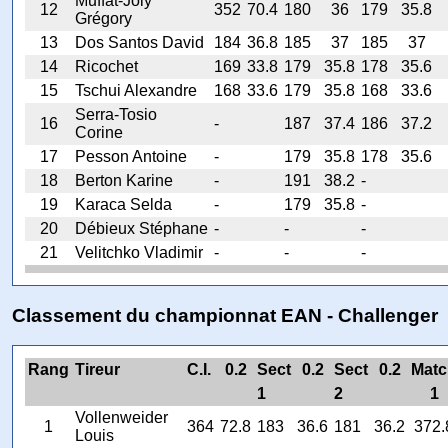
Muffat-Joly
12
352
70.4
180
36
179
35.8
Grégory
13
Dos Santos David
184
36.8
185
37
185
37
14
Ricochet
169
33.8
179
35.8
178
35.6
15
Tschui Alexandre
168
33.6
179
35.8
168
33.6
Serra-Tosio
16
-
187
37.4
186
37.2
Corine
17
Pesson Antoine
-
179
35.8
178
35.6
18
Berton Karine
-
191
38.2
-
19
Karaca Selda
-
179
35.8
-
20
Débieux Stéphane
-
-
-
21
Velitchko Vladimir
-
-
-
Classement du championnat EAN - Challenger
Rang
Tireur
C.I.
0.2
Sect
0.2
Sect
0.2
Matc
1
2
1
Vollenweider
1
364
72.8
183
36.6
181
36.2
372.
Louis