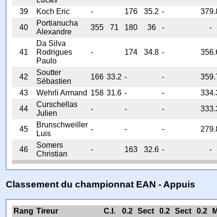
39
Koch Eric
-
176
35.2
-
379.
Portianucha
40
355
71
180
36
-
-
Alexandre
Da Silva
41
Rodrigues
-
174
34.8
-
356.
Paulo
Soutter
42
166
33.2
-
-
359.
Sébastien
43
Wehrli Armand
158
31.6
-
-
334.
Curschellas
44
-
-
-
333.
Julien
Brunschweiller
45
-
-
-
279.
Luis
Somers
46
-
163
32.6
-
-
Christian
Classement du championnat EAN - Appuis
Rang
Tireur
C.I.
0.2
Sect
0.2
Sect
0.2
M