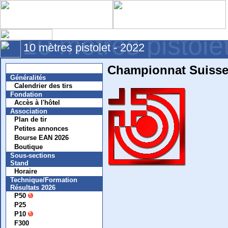
10 mètres pistole
10 mètres pistolet - 2022
Championnat Suisse 
Nouvelles
Généralités
Calendrier des tirs
Fondation
Accès à l'hôtel
Association
Plan de tir
Petites annonces
Bourse EAN 2026
Boutique
Sous-sections
Stand
Horaire
Technique/Formation
Résultats 2026
P50
P25
P10
F300