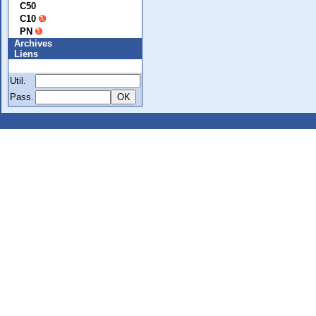
C50
C10
PN
Archives
Liens
Membre
Util.
Pass.