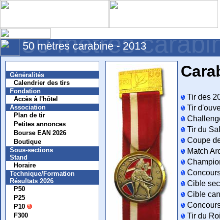
50 mètres carabi
50 mètres carabine - 2013
Nouvelles
Carab
Généralités
Calendrier des tirs
Fondation
Tir des 2
Accès à l'hôtel
Association
Tir d'ouve
Plan de tir
Challenge
Petites annonces
Tir du Sa
Bourse EAN 2026
Coupe de
Boutique
Sous-sections
Match Ar
Stand
Champio
Horaire
Concours 
Technique/Formation
Résultats 2026
Cible sec
P50
Cible can
P25
Concours 
P10
F300
Tir du Ro