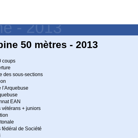
ne - 2013
ine 50 mètres - 2013
0 coups
rture
 des sous-sections
lon
 l'Arquebuse
quebuse
nnat EAN
vétérans + juniors
tion
tonale
fédéral de Société
i