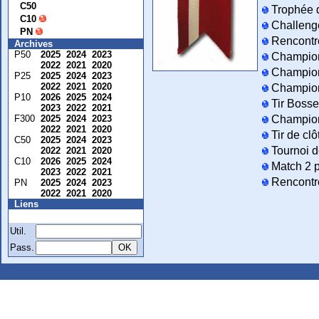
C50
Trophée d
C10
Challeng
PN
Rencontre
Archives
P50
2025
2024
2023
Championn
2022
2021
2020
Champion
P25
2025
2024
2023
2022
2021
2020
Championn
P10
2026
2025
2024
Tir Bosse
2023
2022
2021
F300
2025
2024
2023
Championn
2022
2021
2020
Tir de clô
C50
2025
2024
2023
Tournoi d
2022
2021
2020
C10
2026
2025
2024
Match 2 p
2023
2022
2021
Rencontre
PN
2025
2024
2023
2022
2021
2020
Liens
Membre
Util.
Pass.