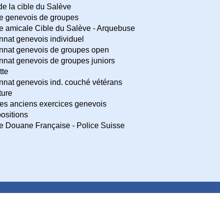
e la cible du Salève
e genevois de groupes
 amicale Cible du Salève - Arquebuse
at genevois individuel
nat genevois de groupes open
at genevois de groupes juniors
tte
at genevois ind. couché vétérans
ture
es anciens exercices genevois
ositions
 Douane Française - Police Suisse