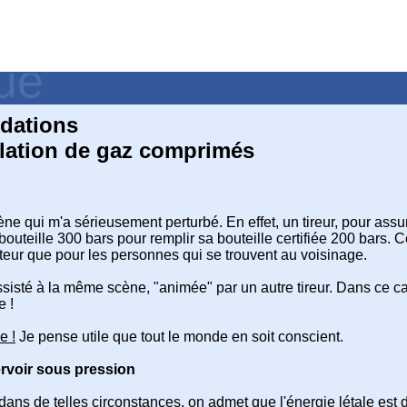
que
dations
ulation de gaz comprimés
ène qui m'a sérieusement perturbé. En effet, un tireur, pour ass
la bouteille 300 bars pour remplir sa bouteille certifiée 200 bars
ateur que pour les personnes qui se trouvent au voisinage.
isté à la même scène, "animée" par un autre tireur. Dans ce cas, 
e !
e !
Je pense utile que tout le monde en soit conscient.
rvoir sous pression
i dans de telles circonstances, on admet que l'énergie létale est