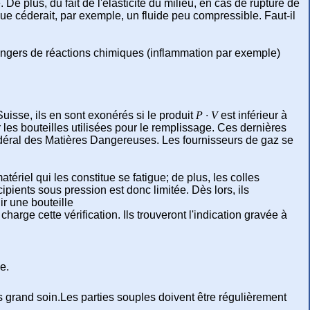
 plus, du fait de l'élasticité du milieu, en cas de rupture de
ue céderait, par exemple, un fluide peu compressible. Faut-il
dangers de réactions chimiques (inflammation par exemple)
uisse, ils en sont exonérés si le produit
P · V
est inférieur à
 les bouteilles utilisées pour le remplissage.
Ces dernières
 Fédéral des Matières Dangereuses. Les fournisseurs de gaz se
ériel qui les constitue se fatigue; de plus, les colles
cipients sous pression est donc limitée. Dès lors, ils
ir une bouteille
arge cette vérification. Ils trouveront l'indication gravée à
e.
s grand soin.Les parties souples doivent être régulièrement