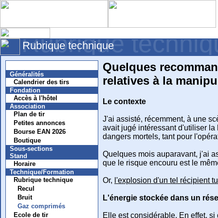
Rubrique techni
Rubrique technique
Quelques recomman
Nouvelles
Généralités
relatives à la manip
Calendrier des tirs
Fondation
Accès à l'hôtel
Le contexte
Association
Plan de tir
J'ai assisté, récemment, à une sc
Petites annonces
avait jugé intéressant d'utiliser 
Bourse EAN 2026
dangers mortels, tant pour l'opér
Boutique
Sous-sections
Quelques mois auparavant, j'ai ass
Stand
que le risque encouru est le mêm
Horaire
Technique/Formation
Or,
l'explosion d'un tel récipient tu
Rubrique technique
Recul
L'énergie stockée dans un rése
Bruit
Gaz comprimés
Elle est considérable. En effet, s
Ecole de tir