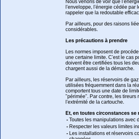
Nous venons de voir que l'énergie
l'enveloppe, l'énergie cédée par 
rappeler que la redoutable efficac
Par ailleurs, pour des raisons li
considérables.
Les précautions à prendre
Les normes imposent de procéder à
une certaine limite. C'est le cas 
doivent être certifiées tous les 
chargent aussi de la démarche.
Par ailleurs, les réservoirs de ga
utilisées fréquemment dans la réal
comportent tous une date de limite 
"périmée". Par contre, les tireurs
l'extrémité de la cartouche.
Et, en toutes circonstances se 
-
Toutes les manipulations avec 
-
Respecter les valeurs limites in
-
Les installations et réservoirs
changées.