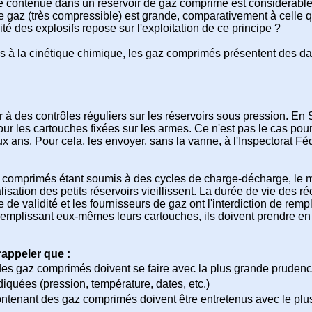
 contenue dans un réservoir de gaz comprimé est considérable. De
le gaz (très compressible) est grande, comparativement à celle q
ité des explosifs repose sur l'exploitation de ce principe ?
ées à la cinétique chimique, les gaz comprimés présentent des 
 des contrôles réguliers sur les réservoirs sous pression. En S
pour les cartouches fixées sur les armes. Ce n'est pas le cas pour
deux ans. Pour cela, les envoyer, sans la vanne, à l'Inspectorat
z comprimés étant soumis à des cycles de charge-décharge, le mat
isation des petits réservoirs vieillissent. La durée de vie des ré
de validité et les fournisseurs de gaz ont l'interdiction de rempl
 remplissant eux-mêmes leurs cartouches, ils doivent prendre en ch
rappeler que :
des gaz comprimés doivent se faire avec la plus grande prudenc
diquées (pression, température, dates, etc.)
 contenant des gaz comprimés doivent être entretenus avec le plu