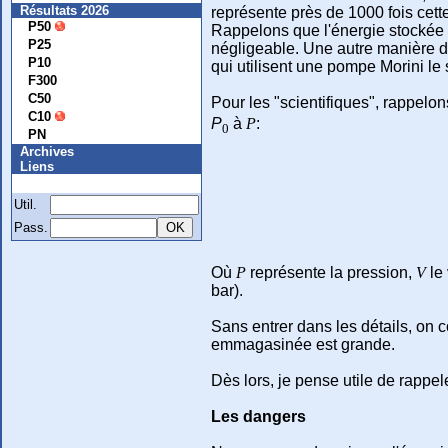
Résultats 2026
représente près de 1000 fois cette
P50
Rappelons que l'énergie stockée d
P25
négligeable. Une autre manière d'
P10
qui utilisent une pompe Morini le 
F300
C50
Pour les "scientifiques", rappelon
C10
P
à
P
:
0
PN
Archives
Liens
Membre
Util.
Pass.
Où
P
représente la pression,
V
le
bar).
Sans entrer dans les détails, on c
emmagasinée est grande.
Dès lors, je pense utile de rappe
Les dangers